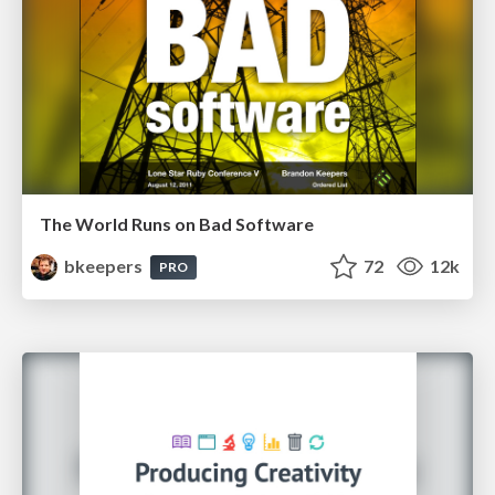
The World Runs on Bad Software
bkeepers
72
12k
PRO