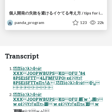
個人開発の失敗を避けるイケてる考え方 / tips for indie hackers
panda_program
123
22k
Transcript
גࣜձࣾΠϊϕʔλʔɾδϟύϯ
XXXJOOPWBUPSKQOFU "84
8PSE1SFTT4LFMFUPOͰεέʔϥϒϧͳ
8PSE1SFTTαΠτΛͭ͘Δ  גࣜձࣾΠϊϕʔλʔɾδϟύϯ ݀Ҫྯ

גࣜձࣾΠϊϕʔλʔɾδϟύϯ
XXXJOOPWBUPSKQOFU ΋͘͡ w ࣗݾ঺հ
w εέʔϥϒϧͳαΠτͱ͸ w εέʔϥϒϧͳαΠτͷ՝୊ w
՝୊΁ͷରࡦ w ·ͱΊ 