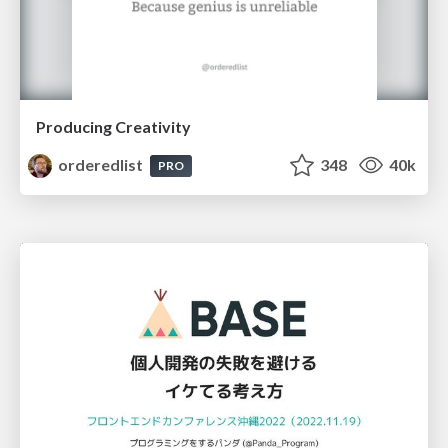
Producing Creativity
orderedlist
348
40k
PRO