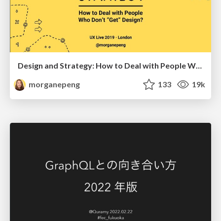
Design and Strategy: How to Deal with People Who Don’t "Get" Design
morganepeng
133
19k