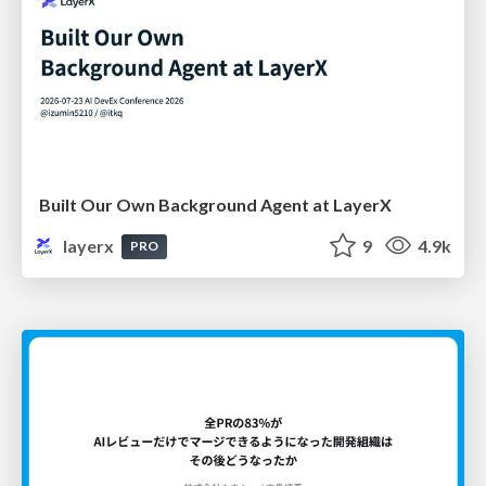
Built Our Own Background Agent at LayerX
layerx
9
4.9k
PRO