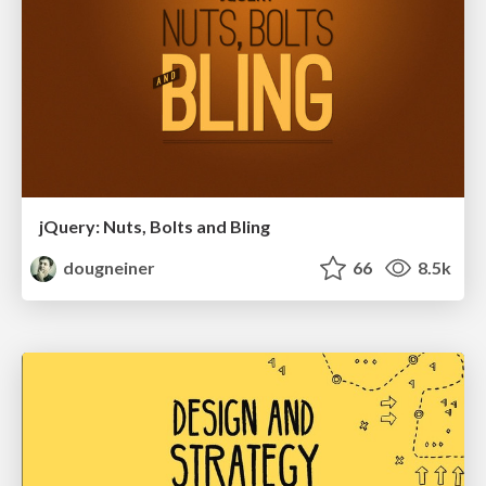
jQuery: Nuts, Bolts and Bling
dougneiner
66
8.5k