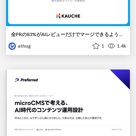
全PRの83%がAIレビューだけでマージできるようになった開発組織はその後どうなったか
athug
1
1.4k