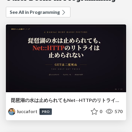
See All in Programming
琵琶湖の水は止められてもNet--HTTPのリトライは止められない / You might be able to stop the water flow of Lake Biwa but you can't stop Net::HTTP retries
luccafort
0
570
PRO