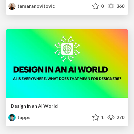
tamaranovitovic
0
360
Design in an AI World
tapps
1
270