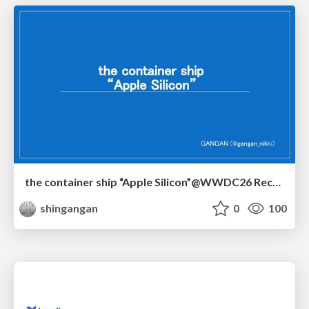
the container ship “Apple Silicon”@WWDC26 Recap -Japan-\(region).swift
shingangan
0
100