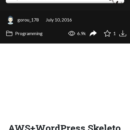
gorou_178
July 10, 2016
Programming
6.9k
1
AWS+WordPress.Skeleto