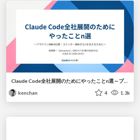
Claude Code全社展開のためにやったことn選～プラグイン302個・コミッター271人を支えるために～
kenchan
4
1.3k