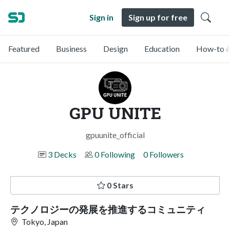
Sign in
Sign up for free
Featured
Business
Design
Education
How-to &
GPU UNITE
gpuunite_official
3 Decks
0 Following
0 Followers
0 Stars
テクノロジーの発展を推進するコミュニティ
Tokyo, Japan