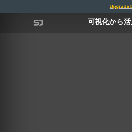
Upgrade t
可視化から活用