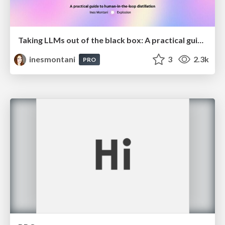
Taking LLMs out of the black box: A practical guide to human-in-the-loop distillation
inesmontani
3
2.3k
PRO