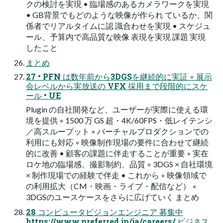
クの検討を実現 • 臨場感のあるカメラワークを実現
• GB背景でもどのような映像が作られ ているか、関
係者でリアルタイムに認 識合わせを実現 • スケジュ
ール、予算内で⾼品質な映像 表現を実現 課題 実現
したこと
まとめ
27 • PFN は数年前から3DGSを継続的に実証 ◦ 展示
会レベルから実放送の VFX 採用まで段階的にスケ
ール • UE
Plugin の自社開発など、ユーザーが実際に使える環
境を提供 ◦ 1500 万 GS 超・4K/60FPS・低レイテンシ
／高スループット ◦ バーチャルプロダクションでの
利用にも対応 ◦ 映像制作現場の要件に合わせて継続
的に改善 • 顧客の課題に伴走することが重要 ◦ 実在
ロケ地の臨場感、撮影制約、品質 ◦ 3DGS × 自社環境
× 制作現場での経験で伴走 • これから ◦ 映像領域で
の利用拡大（CM・映画・ライブ・配信など） ◦
3DGSのユースケースをさらに広げていく まとめ
28 コンピュータビジョンエンジニア 募集中
https://www.preferred.jp/ja/careers/ ビジネス