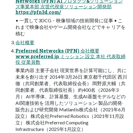
Networks (PFN) AIプロダクツ&ソリューション
ズ事業本部 次世代視覚ソリューション開発部
https://pfn3d.com/
• 一貫して3DCG・映像領域の技術開発に従事 • こ
れまで映像会社やゲーム開発会社などでキャ リアを
積む
会社概要
Preferred Networks (PFN) 会社概要
www.preferred.jp ミッション 設⽴ 本社 代表取締
役 従業員数
事業内容 主要⼦会社 現実世界を計算可能にし、共に
未来を創り出す 2014年3⽉26⽇ 東京都千代⽥区 ⻄川
徹（共同創業者、代表取締役会⻑） 岡野原⼤輔（共
同創業者、代表取締役社⻑） 約400名（2026年3
⽉） AI半導体、計算基盤、⽣成AI基盤モデルなどの
AI関連技術を 活⽤したソリューション‧製品の開発‧
販売および研究開発 Matlantis株式会社（2021年6⽉
設⽴） 株式会社Preferred Robotics（2021年11⽉設
⽴） 株式会社Preferred Computing
Infrastructure（2025年1⽉設⽴）