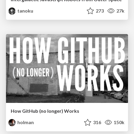
tanoku
273
27k
How GitHub (no longer) Works
holman
316
150k