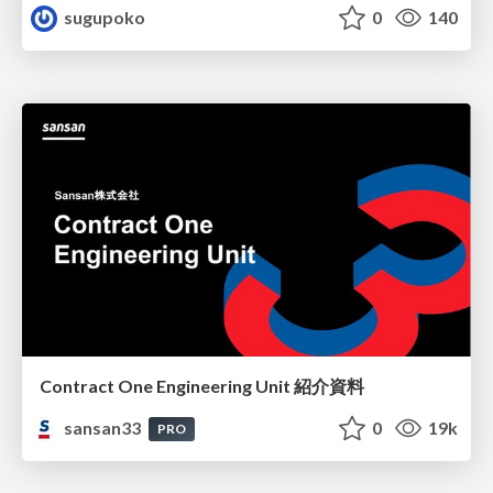
sugupoko
0
140
Contract One Engineering Unit 紹介資料
sansan33
0
19k
PRO