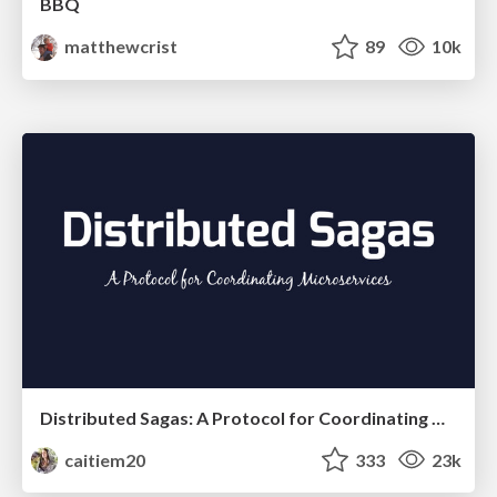
BBQ
matthewcrist
89
10k
Distributed Sagas: A Protocol for Coordinating Microservices
caitiem20
333
23k