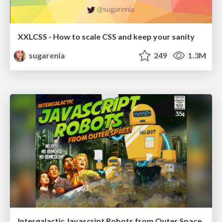
XXLCSS - How to scale CSS and keep your sanity
sugarenia
249
1.3M
Intergalactic Javascript Robots from Outer Space