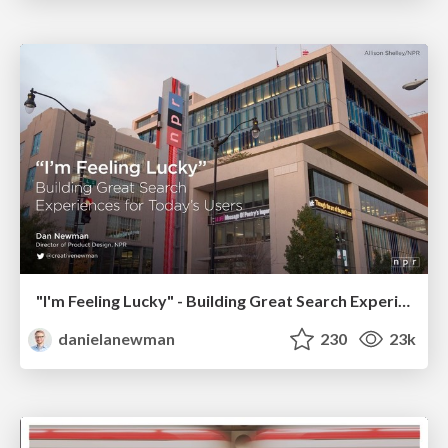
"I'm Feeling Lucky" - Building Great Search Experiences for Today's Users (#IAC19)
danielanewman
230
23k