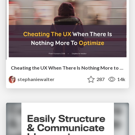
Cheating the UX When There Is Nothing More to Optimize - PixelPioneers
stephaniewalter
287
14k