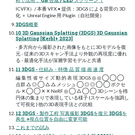
程で活用： GB 合成 / LED スクリーン（
ICVFX）/ 本番 VFX • 提供：3DGS による背景の 3D
化 ＋ Unreal Engine 用 Plugin（自社開発）
3DGS概要
10 3D Gaussian Splatting (3DGS) 3D Gaussian
Splatting [Kerbl+ 2023]
- 多⽅向から撮影された画像をもとに3Dモデルを復
元 - 従来の3Dスキャン⼿法より外観の再現度に優れ
る - 最適化⼿法が深層学習モデルと共通
11 3DGS - 仕組み・特徴 品 質 描 画 速 度
編 集 性 省 サ イ ズ 動 的 表 現 3DGS ◎ ◎ ◯ ◯ ◯
点群 △ ◎ ◯ △ △ メッシュ ◯ ◎ ◎ ◯ ◯ ボクセ
ル ✕ ◯ ◯ ✕ ✕ NeRF ◎ ◯ △ ◯ ◯ 3Dシーンを楕
円体の集まりで表現している様子 (スケールを強調し
て可視化 ) 他の3D表現手法との比較
12 3DGS - 製作工程 写真撮影 3DGSを復元 3DGSを
再生 ※視点位置を自由に変更可能
これまでの試み