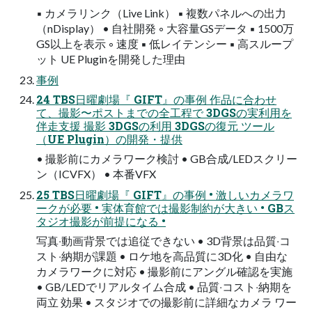
▪ カメラリンク（Live Link） ▪ 複数パネルへの出力
（nDisplay） • 自社開発 ◦ 大容量GSデータ ▪ 1500万
GS以上を表示 ◦ 速度 ▪ 低レイテンシー ▪ 高スループ
ット UE Pluginを開発した理由
事例
24 TBS日曜劇場『 GIFT』の事例 作品に合わせ
て、撮影〜ポストまでの全工程で 3DGSの実利用を
伴走支援 撮影 3DGSの利用 3DGSの復元 ツール
（UE Plugin）の開発・提供
• 撮影前にカメラワーク検討 • GB合成/LEDスクリー
ン（ICVFX） • 本番VFX
25 TBS日曜劇場『 GIFT』の事例 • 激しいカメラワ
ークが必要 • 実体育館では撮影制約が⼤きい • GBス
タジオ撮影が前提になる •
写真‧動画背景では追従できない • 3D背景は品質‧コ
スト‧納期が課題 • ロケ地を⾼品質に3D化 • ⾃由な
カメラワークに対応 • 撮影前にアングル確認を実施
• GB/LEDでリアルタイム合成 • 品質‧コスト‧納期を
両⽴ 効果 • スタジオでの撮影前に詳細なカメラ ワー