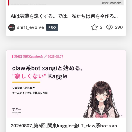
AIは実装を速くする。では、私たちは何を今作るべきか？－立場を越えてリリースに向き合ったチーム開発の実践 / 20260801 Hiromi Nakaya and Naoki Takahashi
shift_evolve
3
390
PRO
20260807_第6回_関東kaggler会LT_claw系bot xangiと始める、"寂しくない" kaggle