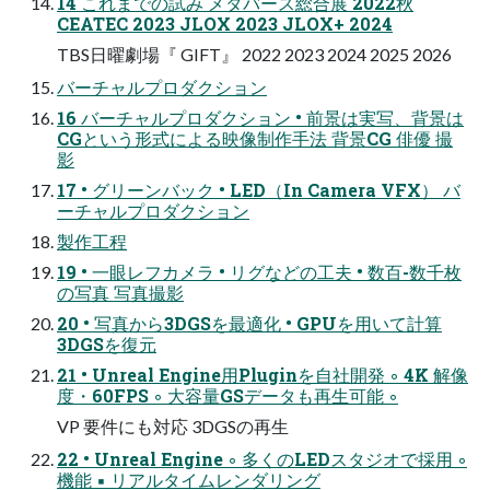
14 これまでの試み メタバース総合展 2022秋
CEATEC 2023 JLOX 2023 JLOX+ 2024
TBS日曜劇場『 GIFT』 2022 2023 2024 2025 2026
バーチャルプロダクション
16 バーチャルプロダクション • 前景は実写、背景は
CGという形式による映像制作手法 背景CG 俳優 撮
影
17 • グリーンバック • LED（In Camera VFX） バ
ーチャルプロダクション
製作工程
19 • 一眼レフカメラ • リグなどの工夫 • 数百-数千枚
の写真 写真撮影
20 • 写真から3DGSを最適化 • GPUを用いて計算
3DGSを復元
21 • Unreal Engine用Pluginを自社開発 ◦ 4K 解像
度・60FPS ◦ 大容量GSデータも再生可能 ◦
VP 要件にも対応 3DGSの再生
22 • Unreal Engine ◦ 多くのLEDスタジオで採用 ◦
機能 ▪ リアルタイムレンダリング