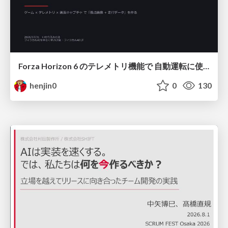
Forza Horizon 6 のテレメトリ機能で 自動運転に使えそうな学習データを集める話
henjin0
0
130