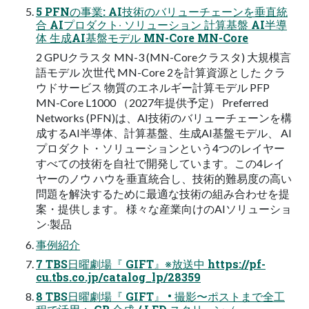
5 PFNの事業: AI技術のバリューチェーンを垂直統
合 AIプロダクト‧ ソリューション 計算基盤 AI半導
体 ⽣成AI基盤モデル MN-Core MN-Core
2 GPUクラスタ MN-3 (MN-Coreクラスタ) ⼤規模⾔
語モデル 次世代 MN-Core 2を計算資源とした クラ
ウドサービス 物質のエネルギー計算モデル PFP
MN-Core L1000 （2027年提供予定） Preferred
Networks (PFN)は、AI技術のバリューチェーンを構
成するAI半導体、計算基盤、生成AI基盤モデル、 AI
プロダクト・ソリューションという4つのレイヤー
すべての技術を自社で開発しています。この4レイ
ヤーのノウ ハウを垂直統合し、技術的難易度の高い
問題を解決するために最適な技術の組み合わせを提
案・提供します。 様々な産業向けのAIソリューショ
ン‧製品
事例紹介
7 TBS日曜劇場『 GIFT』※放送中 https://pf-
cu.tbs.co.jp/catalog_lp/28359
8 TBS日曜劇場『 GIFT』 • 撮影〜ポストまで全工