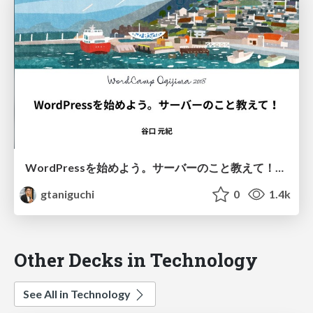
WordPressを始めよう。サーバーのこと教えて！@WordCamp男木島2018 /tellmeabouttheserver
gtaniguchi
0
1.4k
Other Decks in Technology
See All in Technology