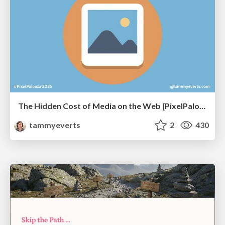
The Hidden Cost of Media on the Web [PixelPalooza 2025]
tammyeverts
2
430