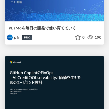
PLaMoを毎日の開発で使い育てていく
pfn
0
190
PRO