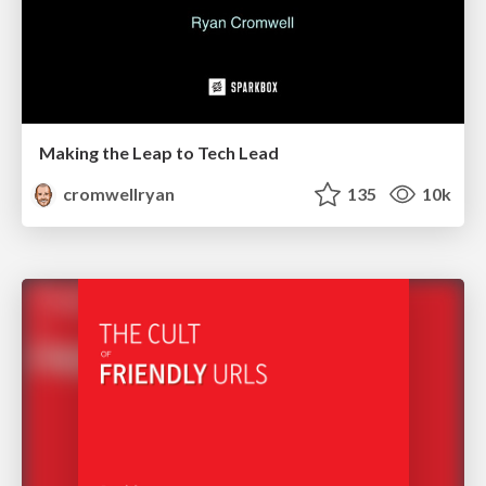
Making the Leap to Tech Lead
cromwellryan
135
10k