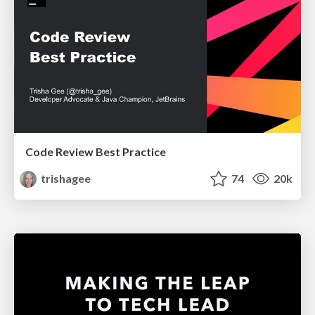
Code Review Best Practice
trishagee
74
20k