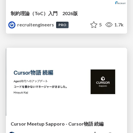
制約理論（ToC）入門 2026版
recruitengineers
5
1.7k
PRO
Cursor Meetup Sapporo - Cursor物語 続編