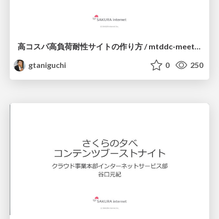
高コスパ高負荷耐性サイトの作り方 / mtddc-meetup-tokyo-2020-letsusecdn
gtaniguchi
0
250