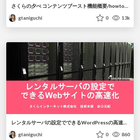
さくらの夕べ コンテンツブースト機能概要/howtousecontentboost
gtaniguchi
0
13k
レンタルサーバの設定でできるWordPressの高速化 / 20190615_WebPerfomanceSeminor
gtaniguchi
0
860