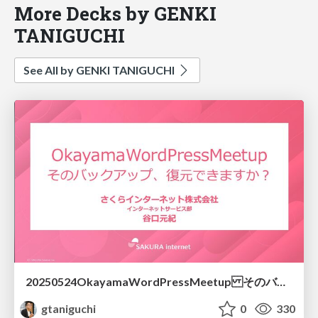
More Decks by GENKI
TANIGUCHI
See All by GENKI TANIGUCHI
20250524OkayamaWordPressMeetup そのバックアップ、復元できますか？
gtaniguchi
0
330