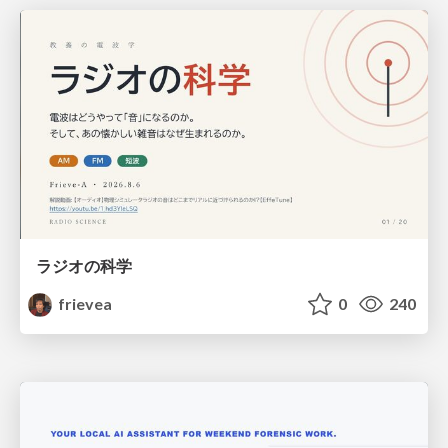
ラジオの科学
frievea
0
240