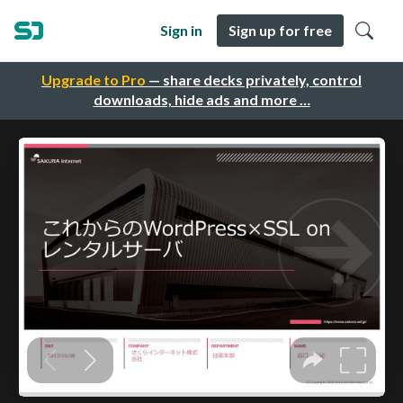
Sign in
Sign up for free
Upgrade to Pro
— share decks privately, control
downloads, hide ads and more …