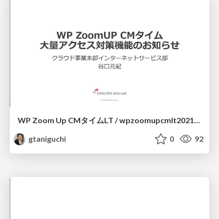
WP Zoom Up CMタイムLT / wpzoomupcmlt20210513
gtaniguchi
0
92