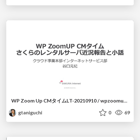
WP Zoom Up CMタイムLT-20210910 / wpzoomupcmlt20210910
gtaniguchi
0
69