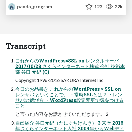
panda_program
123
22k
Transcript
これからのWordPress×SSL on レンタルサーバ
2017/10/28 さくらインターネット株式 会社 技術本
部 ⾕⼝ 元紀 (C)
Copyright 1996-2016 SAKURA Internet Inc
今⽇のお品書き これからのWordPress × SSL on
レンサバ ということで、 ・常時SSLとは？ ・レン
サバの選び⽅ ・WordPress設定変更で気をつける
こと
と⾔った内容をお話させていただきます。 2
⾃⼰紹介 ⾕⼝元紀（たにぐちげんき） 3 来歴 2016
年さくらインターネット⼊社 2004年からWebディ