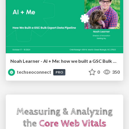
Noah Learner - AI + Me: how we built a GSC Bulk Export data pipeline
techseoconnect
0
350
PRO