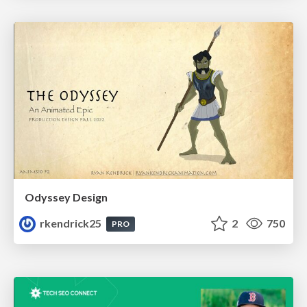
Odyssey Design
rkendrick25
2
750
PRO