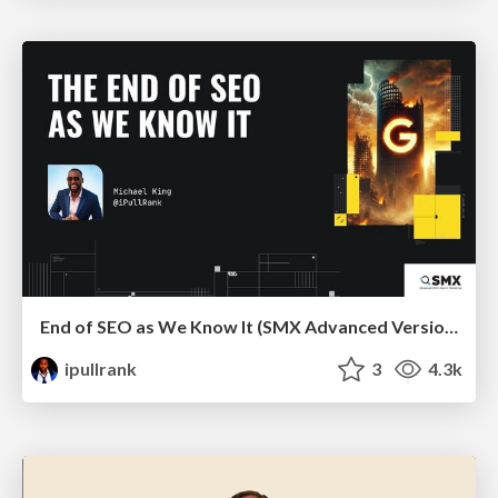
End of SEO as We Know It (SMX Advanced Version)
ipullrank
3
4.3k