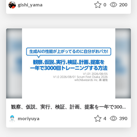
gishi_yama
0
200
観察、仮説、実行、検証、計画、提案を一年で3000回トレーニングする方法/3000 Thinking Loops in 365 Days
moriyuya
4
390