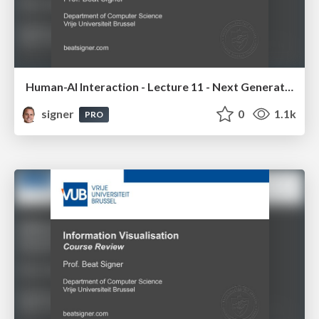
Human-AI Interaction - Lecture 11 - Next Generation User Interfaces (4018166FNR)
signer
0
1.1k
PRO