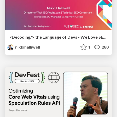
<Decoding/> the Language of Devs - We Love SEO 2024
nikkihalliwell
1
280