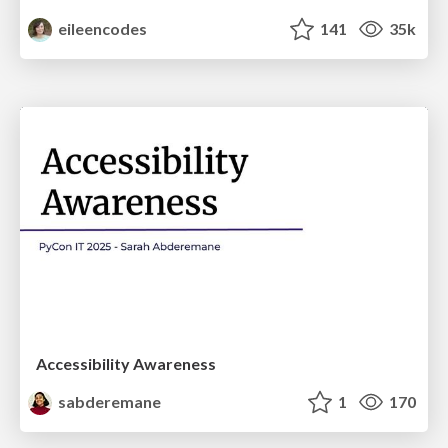
eileencodes
141
35k
Accessibility Awareness
sabderemane
1
170