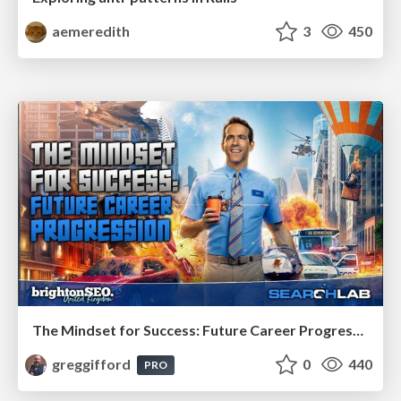
aemeredith
3
450
The Mindset for Success: Future Career Progression
greggifford
0
440
PRO