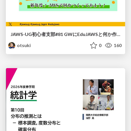
JAWS-UG初心者支部#81 GWにEduJAWSと何か作ろうもくもく会！
otsuki
0
160