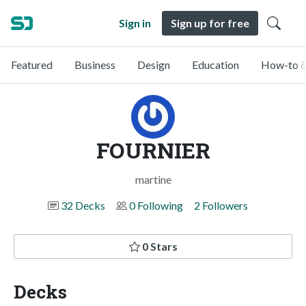
Sign in
Sign up for free
Featured
Business
Design
Education
How-to &
FOURNIER
martine
32 Decks
0 Following
2 Followers
0 Stars
Decks