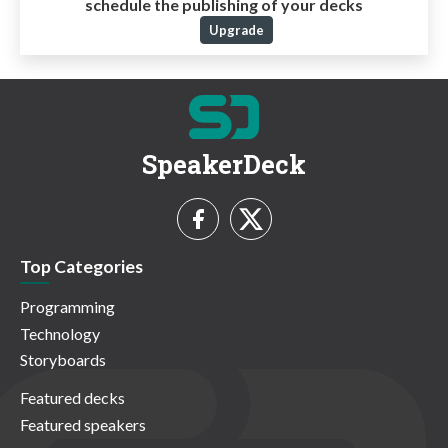
schedule the publishing of your decks
Upgrade
SpeakerDeck
Top Categories
Programming
Technology
Storyboards
Featured decks
Featured speakers