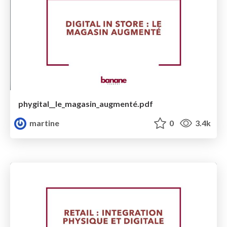
phygital__le_magasin_augmenté.pdf
martine
0
3.4k