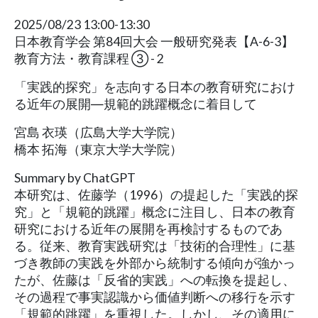
2025/08/23 13:00-13:30
日本教育学会 第84回大会 一般研究発表【A-6-3】
教育方法・教育課程 ③ - 2
「実践的探究」を志向する日本の教育研究におけ
る近年の展開―規範的跳躍概念に着目して
宮島 衣瑛（広島大学大学院）
橋本 拓海（東京大学大学院）
Summary by ChatGPT
本研究は、佐藤学（1996）の提起した「実践的探
究」と「規範的跳躍」概念に注目し、日本の教育
研究における近年の展開を再検討するものであ
る。従来、教育実践研究は「技術的合理性」に基
づき教師の実践を外部から統制する傾向が強かっ
たが、佐藤は「反省的実践」への転換を提起し、
その過程で事実認識から価値判断への移行を示す
「規範的跳躍」を重視した。しかし、その適用に