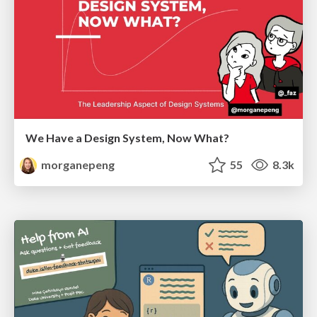
We Have a Design System, Now What?
morganepeng
55
8.3k