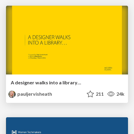
A designer walks into a library…
pauljervisheath
211
24k