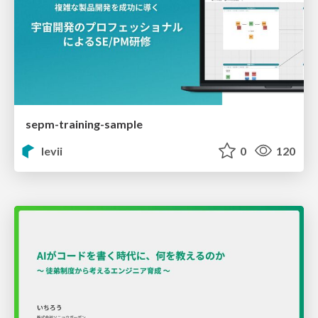
sepm-training-sample
levii
0
120