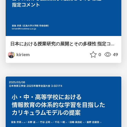
日本における授業研究の展開とその多様性 指定コメント /evri20250903
kiriem
0
49