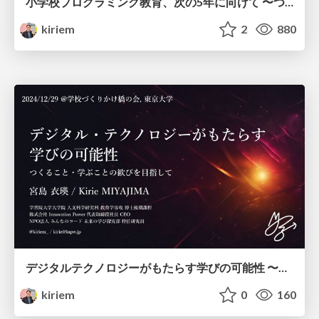
小学校プログラミング教育、次の5年に向けて 〜つくること・学ぶことの歓びへ〜 /NextGenerationOfProgrammingEducation
kiriem
2
880
デジタルテクノロジーがもたらす学びの可能性 〜つくること・学ぶことの歓びを目指して /myVision2024
kiriem
0
160