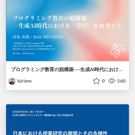
プログラミング教育の脱構築──生成AI時代における〈学び〉を再考する/dojoconjp2025keynote
kiriem
0
560