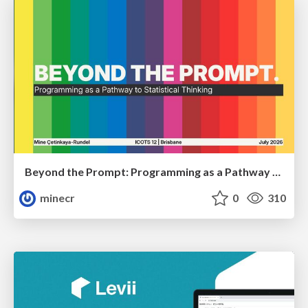
Beyond the Prompt: Programming as a Pathway to Statistical Thinking
minecr
0
310