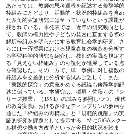
あたっては、教師の思考過程を記述する修辞学的
枠組みにとどまり、活動的・状況的枠組みを含め
た多角的実証研究には至っていないという課題が
残されている。本発表では、近年の研究動向とし
て、教師の権力性や子どもの貧困に直面する際の
解釈枠組みを明らかにする教育社会学的研究、さ
らには一斉授業における児童参加の構造を分析す
る学習科学的研究を紹介し、教師の実践を規定す
る「見えない枠組み」の可視化が進展している点
を確認した。その一方で、単一事例に対し複数の
枠組みを交差的に分析する試みは乏しく、また
「実践的探究」の意義をめぐる議論も修辞学的記
述に偏っている。本研究は、稲垣・佐藤らの『シ
リーズ授業』（1991）の試みを参照しつつ、現代
の教育実践における多様なディシプリンの参画を
通じた「枠組みの再構成」と「規範的跳躍」の実
証的探究を課題として提示する。特にGIGAスクー
ル構想や働き方改革といった今日的状況を踏ま