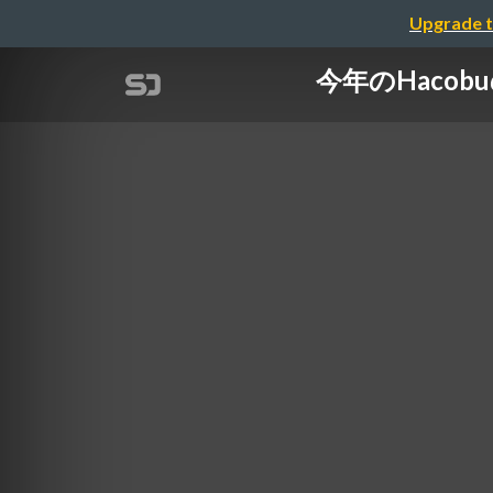
Upgrade t
今年のHaco