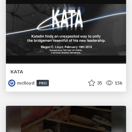
KATA
mclloyd
35
15k
PRO