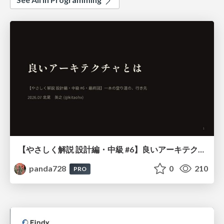
【やさしく解説 設計編・中級 #6】良いアーキテクチャとは ～ 一本の登り道の、行き先 ～
panda728
0
210
PRO