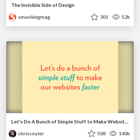
The Invisible Side of Design
smashingmag
301
52k
Let's Do A Bunch of Simple Stuff to Make Websites Faster
chriscoyier
508
140k