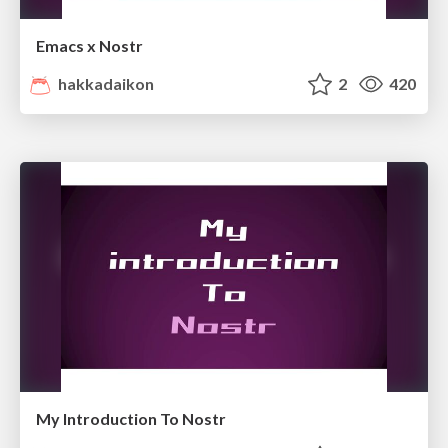
Emacs x Nostr
hakkadaikon
2
420
My Introduction To Nostr