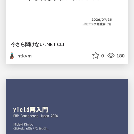
今さら聞けない .NET CLI
htkym
0
180