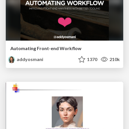
Automating Front-end Workflow
addyosmani
1370
210k