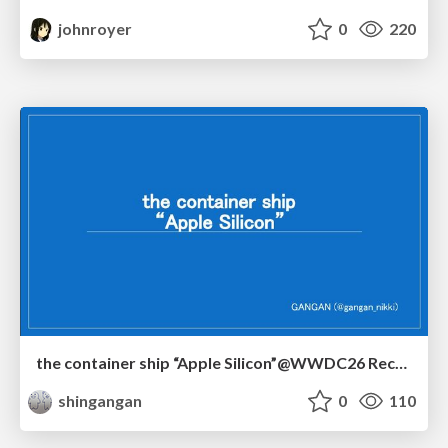
johnroyer
0
220
the container ship “Apple Silicon”@WWDC26 Recap -Japan-\(region).swift
shingangan
0
110