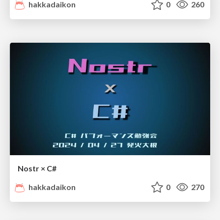
hakkadaikon
0
260
Nostr × C#
hakkadaikon
0
270