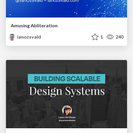
Amusing Abliteration
ianozsvald
1
240