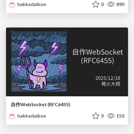
hakkadaikon
0
890
自作WebSocket (RFC6455)
hakkadaikon
0
150