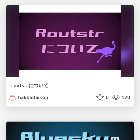
routstrについて
hakkadaikon
0
170