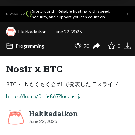
SiteGround - Reliable hosting with speed,
·
→
SPONSORED
security, and support you can count on.
Hakkadaikon
June 22, 2025
Programming
70
0
Nostr x BTC
BTC・LNもくもく会 #1 で発表したLTスライド
https://lu.ma/0rrie867?locale=ja
Hakkadaikon
June 22, 2025