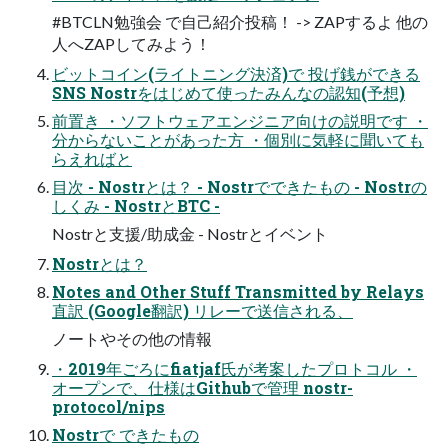
#BTCLN勉強会 で自己紹介投稿！ -> ZAPするよ 他の
人へZAPしてみよう！
ビットコイン(ライトニング決済)で 投げ銭ができる
SNS Nostrをはじめて使ったみんなの認知(予想)
前置き ・ソフトウェアエンジニア向けの説明です ・
分からないことがあった方 ・個別に気軽に聞いても
らえればと
目次 - Nostrとは？ - Nostrでできたもの - Nostrの
しくみ - NostrとBTC -
Nostrと支援/助成金 - Nostrとイベント
Nostrとは？
Notes and Other Stuff Transmitted by Relays
直訳 (Google翻訳) リレーで送信される、
ノートやその他の情報
・2019年ごろにfiatjaf氏が考案したプロトコル ・
オープンで、仕様はGithubで管理 nostr-
protocol/nips
Nostrで できたもの