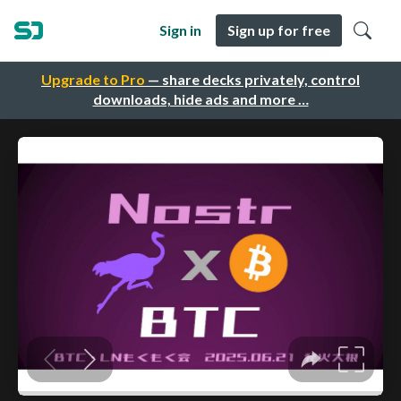
Sign in
Sign up for free
Upgrade to Pro
— share decks privately, control
downloads, hide ads and more …