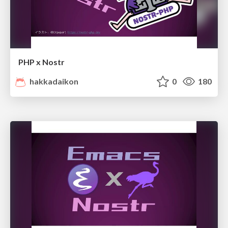
PHP x Nostr
hakkadaikon
0
180