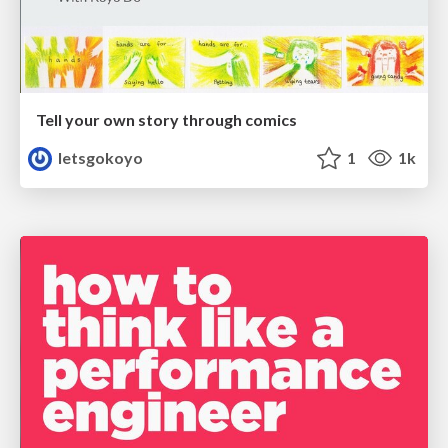
Tell your own story through comics
letsgokoyo
1
1k