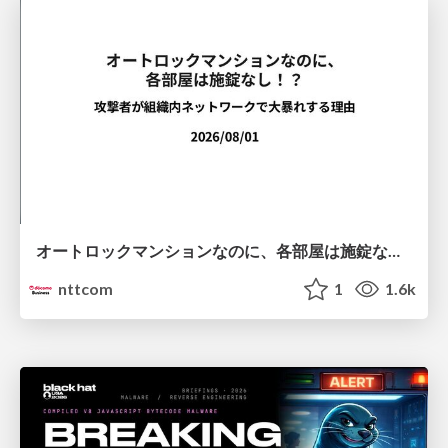
オートロックマンションなのに、各部屋は施錠なし！？ 攻撃者が組織内ネットワークで大暴れする理由 / The Front Door Is Locked, but the Rooms Are Wide Open: Why Attackers Move Freely Inside Enterprise Networks
nttcom
1
1.6k