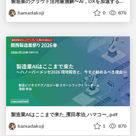
製造業のクラウド活用最適解〜AI，DXを加速するデータ基盤の作り方〜
hamadakoji
0
870
製造業AIはここまで来た_濱田孝治_ハマコー_.pdf
hamadakoji
1
870