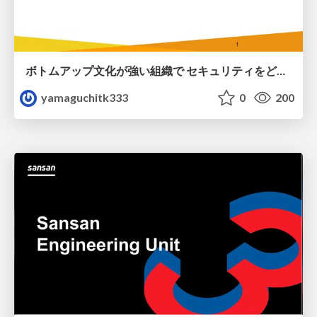
ボトムアップ文化が強い組織で セキュリティをどう根付かせていくかの現在進行形の話 / Making Security Stick in a Bottom-Up Organization
yamaguchitk333
0
200