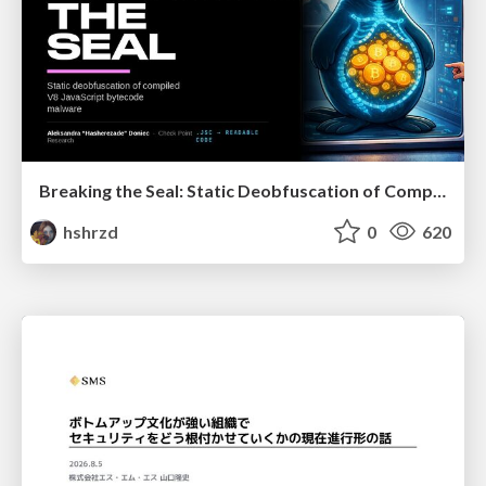
Breaking the Seal: Static Deobfuscation of Compiled V8 JavaScript Bytecode Malware
hshrzd
0
620