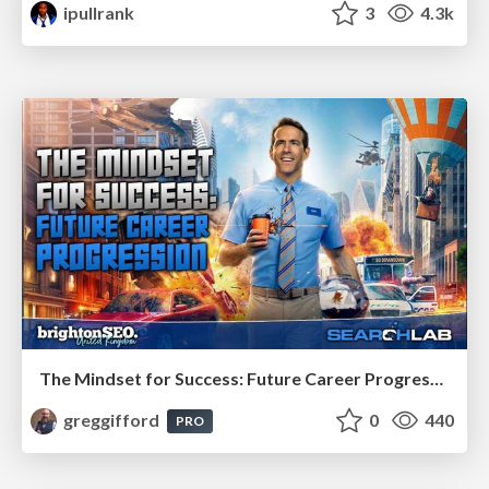
ipullrank
3
4.3k
The Mindset for Success: Future Career Progression
greggifford
0
440
PRO