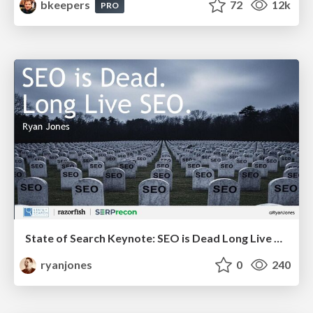
bkeepers
72
12k
PRO
State of Search Keynote: SEO is Dead Long Live SEO
ryanjones
0
240