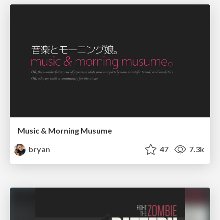
Music & Morning Musume
bryan
47
7.3k