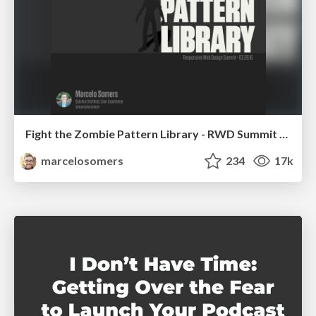
Fight the Zombie Pattern Library - RWD Summit 2016
marcelosomers
234
17k