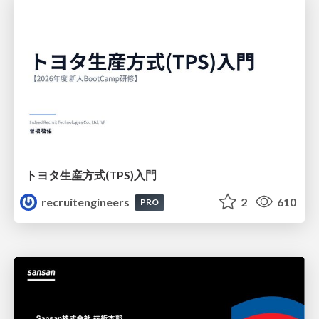
トヨタ⽣産⽅式(TPS)⼊⾨
recruitengineers
2
610
PRO