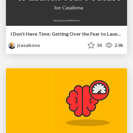
I Don’t Have Time: Getting Over the Fear to Launch Your Podcast
jcasabona
34
2.8k