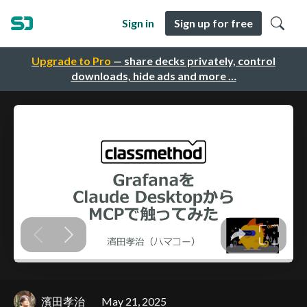
Sign in
Sign up for free
Upgrade to Pro
— share decks privately, control
downloads, hide ads and more …
濱田孝治
May 21, 2025