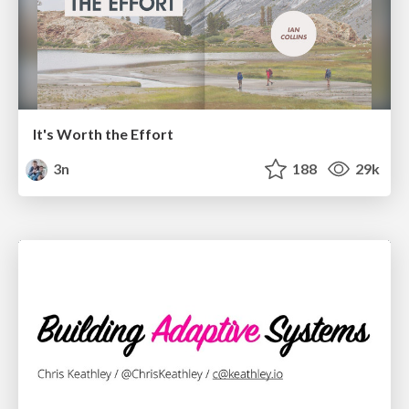
It's Worth the Effort
3n
188
29k