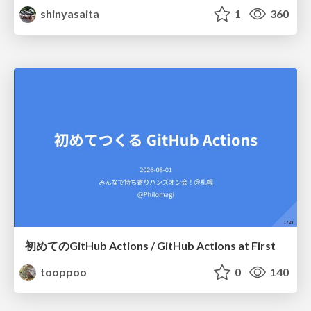
shinyasaita
1
360
初めてのGitHub Actions / GitHub Actions at First
tooppoo
0
140