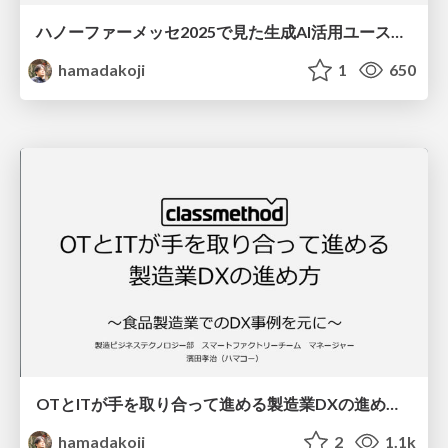
ハノーファーメッセ2025で見た生成AI活用ユースケース.pdf
hamadakoji
1
650
OTとITが手を取り合って進める製造業DXの進め方〜食品製造業でのDX事例を元に〜
hamadakoji
2
1.1k