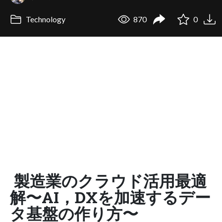
Technology
870
0
製造業のクラウド活用最適
解〜AI，DXを加速するデー
タ基盤の作り方〜