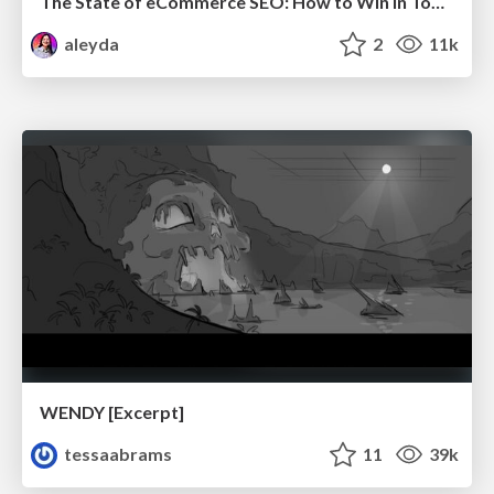
The State of eCommerce SEO: How to Win in Today's Products SERPs - #SEOweek
aleyda
2
11k
WENDY [Excerpt]
tessaabrams
11
39k