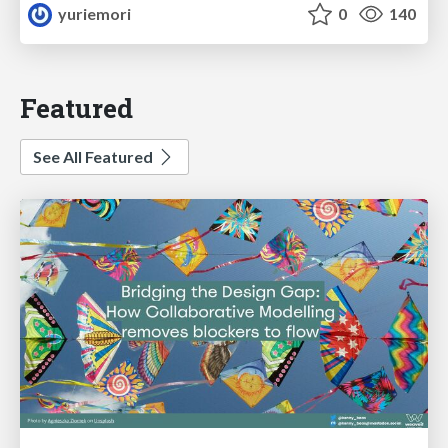
yuriemori
0
140
Featured
See All Featured