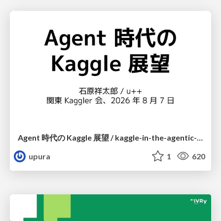
Agent 時代の Kaggle 展望 / kaggle-in-the-agentic-era
upura
1
620