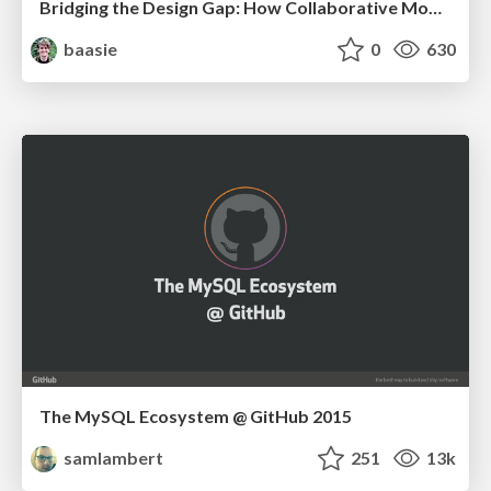
Bridging the Design Gap: How Collaborative Modelling removes blockers to flow between stakeholders and teams @FastFlow conf
baasie
0
630
The MySQL Ecosystem @ GitHub 2015
samlambert
251
13k