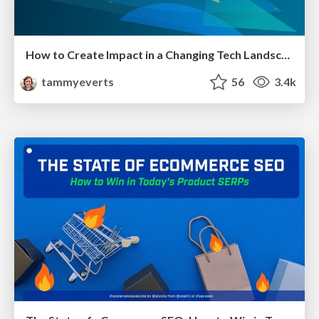
How to Create Impact in a Changing Tech Landscape [PerfNow 2023]
tammyeverts
56
3.4k