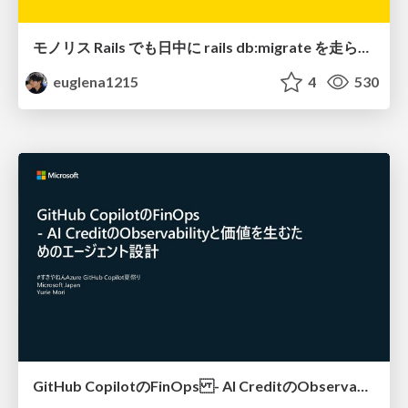
モノリス Rails でも日中に rails db:migrate を走らせたい！ / Daytime rails db:migrate on Monolithic Rails!
euglena1215
4
530
GitHub CopilotのFinOps - AI CreditのObservabilityと価値を生むためのエージェント設計