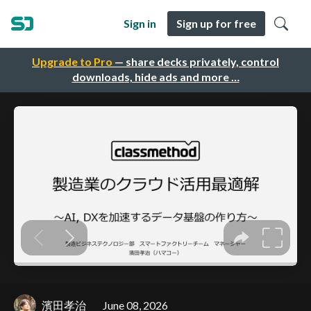
Sign in
Sign up for free
Upgrade to Pro
— share decks privately, control
downloads, hide ads and more …
濱田孝治
June 08, 2026