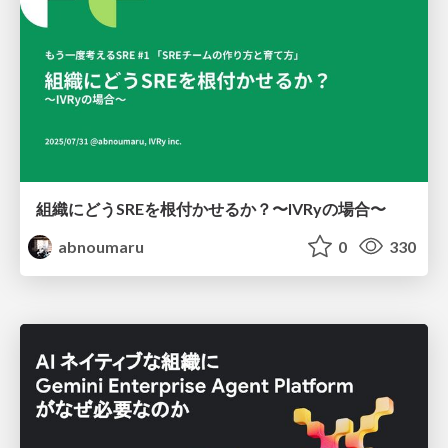
組織にどうSREを根付かせるか？〜IVRyの場合〜
abnoumaru
0
330