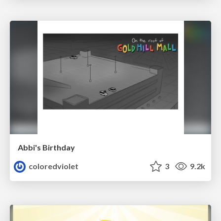
Abbi's Birthday
coloredviolet
3
9.2k