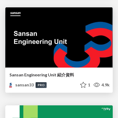
Sansan Engineering Unit 紹介資料
sansan33
1
4.9k
PRO