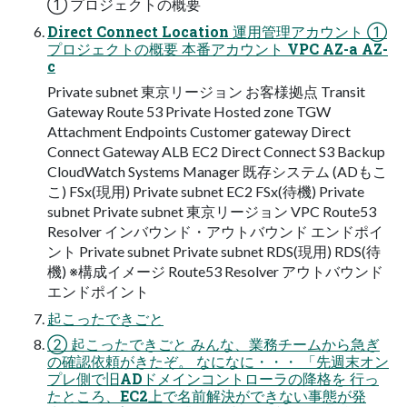
① プロジェクトの概要
Direct Connect Location 運用管理アカウント ①
プロジェクトの概要 本番アカウント VPC AZ-a AZ-
c
Private subnet 東京リージョン お客様拠点 Transit
Gateway Route 53 Private Hosted zone TGW
Attachment Endpoints Customer gateway Direct
Connect Gateway ALB EC2 Direct Connect S3 Backup
CloudWatch Systems Manager 既存システム (ADもこ
こ) FSx(現用) Private subnet EC2 FSx(待機) Private
subnet Private subnet 東京リージョン VPC Route53
Resolver インバウンド・アウトバウンド エンドポイ
ント Private subnet Private subnet RDS(現用) RDS(待
機) ※構成イメージ Route53 Resolver アウトバウンド
エンドポイント
起こったできごと
② 起こったできごと みんな、業務チームから急ぎ
の確認依頼がきたぞ。 なになに・・・ 「先週末オン
プレ側で旧ADドメインコントローラの降格を 行っ
たところ、EC2上で名前解決ができない事態が発