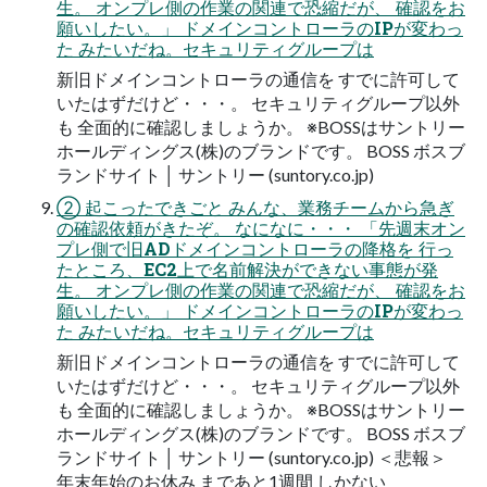
生。 オンプレ側の作業の関連で恐縮だが、 確認をお
願いしたい。」 ドメインコントローラのIPが変わっ
た みたいだね。セキュリティグループは
新旧ドメインコントローラの通信を すでに許可して
いたはずだけど・・・。 セキュリティグループ以外
も 全面的に確認しましょうか。 ※BOSSはサントリー
ホールディングス(株)のブランドです。 BOSS ボスブ
ランドサイト │ サントリー (suntory.co.jp)
② 起こったできごと みんな、業務チームから急ぎ
の確認依頼がきたぞ。 なになに・・・ 「先週末オン
プレ側で旧ADドメインコントローラの降格を 行っ
たところ、EC2上で名前解決ができない事態が発
生。 オンプレ側の作業の関連で恐縮だが、 確認をお
願いしたい。」 ドメインコントローラのIPが変わっ
た みたいだね。セキュリティグループは
新旧ドメインコントローラの通信を すでに許可して
いたはずだけど・・・。 セキュリティグループ以外
も 全面的に確認しましょうか。 ※BOSSはサントリー
ホールディングス(株)のブランドです。 BOSS ボスブ
ランドサイト │ サントリー (suntory.co.jp) ＜悲報＞
年末年始のお休み まであと1週間 しかない