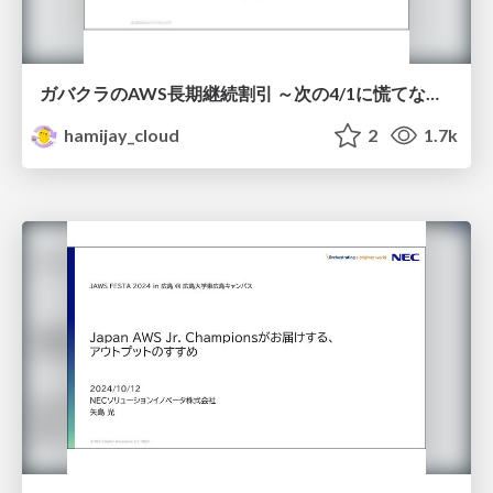
ガバクラのAWS長期継続割引 ～次の4/1に慌てないために～
hamijay_cloud
2
1.7k