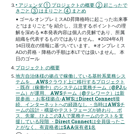
• アジェンダ ① プロジェクトの概要 ② 起こったで
きごと ③ はまりごと ④ まとめ
• ゴール オンプレミスAD昇降格時に起こった出来事
と"はまりごと"を 紹介し、注意するポイントへの理
解を深める ※本発表内容は個人の見解であり、所属
組織を代表するものではありません。 ※2024年6月
14日現在の情報に基づいています。 ※オンプレミス
ADの昇格・降格の手順は本LTでは扱いません。 本
日のゴール
プロジェクト の概要
地方自治体様の拠点で稼働している基幹系業務シス
テムを、 AWSクラウド上に移行するプロジェクト
・既存（稼働中）のシステムは業務チーム（@PJル
ーム）が運用、 AWSチーム（@テレワーク）は新
規参画 ・お客様拠点-AWSはDirect Connect接
続、インターネットへの経路なし ・当時はAWSチ
ームの設計・構築やテストフェーズが終わり、 ボ
ス、先輩、ひよこの3人で業務チームのテストを支
援している段階 ・Direct Connectは全員扱ったこ
とがなく、有資格者はSAA保有者1名