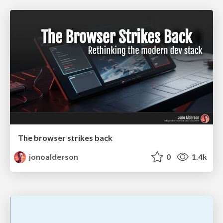
The browser strikes back
jonoalderson
0
1.4k