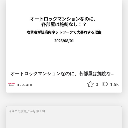
オートロックマンションなのに、各部屋は施錠なし！？ 攻撃者が組織内ネットワークで大暴れする理由 / The Front Door Is Locked, but the Rooms Are Wide Open: Why Attackers Move Freely Inside Enterprise Networks
nttcom
0
1.5k