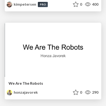
kimpetersen
0
400
PRO
We Are The Robots
honzajavorek
0
290