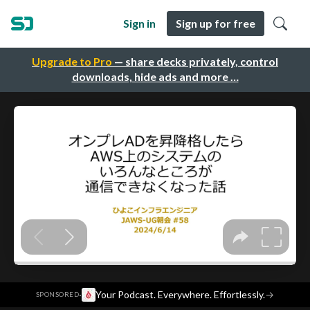
Sign in
Sign up for free
Upgrade to Pro
— share decks privately, control
downloads, hide ads and more …
·
Your Podcast. Everywhere. Effortlessly.
→
SPONSORED