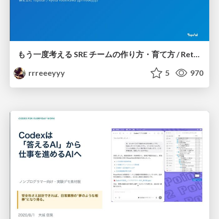
もう一度考える SRE チームの作り方・育て方 / Rethinking SRE #1: Building and Growing SRE Teams
rrreeeyyy
5
970