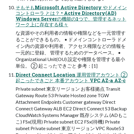
そもそもMicrosoft Active Directory やドメイン
コントローラ とは？ • Active Directory(AD)
Windows Serverの機能の1つで、管理するネット
ワーク上に存在する様々
な資源やその利用者の情報や権限などを一元管理す
ることができるもの。 • ドメインコントローラ ドメ
イン内の資源や利用者、アクセス権限などの情報を
一元的に登録、 管理するためのデータベース。 •
Organizational Unit(OU) 設定や権限を管理する最小
単位。 ② 起こったできごと 参考：[1]
Direct Connect Location 運用管理アカウント ②
起こったできごと 本番アカウント VPC AZ-a AZ-c
Private subnet 東京リージョン お客様拠点 Transit
Gateway Route 53 Private Hosted zone TGW
Attachment Endpoints Customer gateway Direct
Connect Gateway ALB EC2 Direct Connect S3 Backup
CloudWatch Systems Manager 既存システム (ADもこ
こ) FSx(現用) Private subnet EC2 FSx(待機) Private
subnet Private subnet 東京リージョン VPC Route53