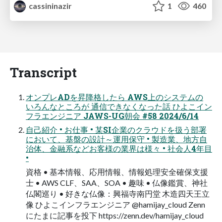
cassininazir
1
460
Transcript
オンプレADを昇降格したら AWS上のシステムの
いろんなところが 通信できなくなった話 ひよこイン
フラエンジニア JAWS-UG朝会 #58 2024/6/14
自己紹介 • お仕事 • 某SI企業のクラウドを扱う部署
において、基盤の設計～運用保守 • 製造業、地方自
治体、金融系などお客様の業界は様々 • 社会人4年目
•
資格 • 基本情報、応用情報、情報処理安全確保支援
士 • AWS CLF、SAA、SOA • 趣味 • 仏像鑑賞、神社
仏閣巡り • 好きな仏像：興福寺南円堂 木造四天王立
像 ひよこインフラエンジニア @hamijay_cloud Zenn
にたまに記事を投下 https://zenn.dev/hamijay_cloud