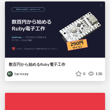
数百円から始めるRuby電子工作
tarosay
0
130