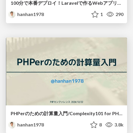
100分で本番デプロイ！Laravelで作るWebアプリケーション作成/100min_web_app_cicd
hanhan1978
1
290
PHPerのための計算量入門/Complexity101 for PHPer
hanhan1978
8
3.8k