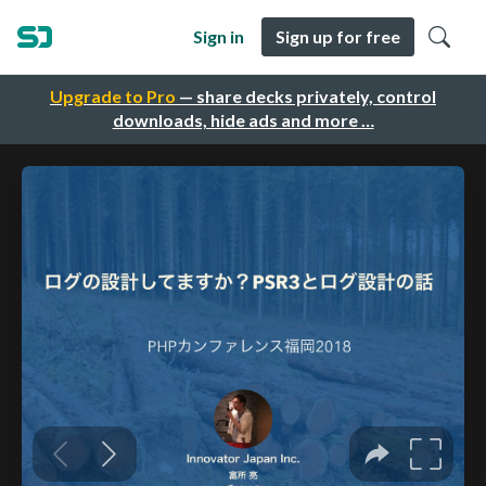
Sign in
Sign up for free
Upgrade to Pro
— share decks privately, control
downloads, hide ads and more …