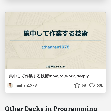
集中して作業する技術/how_to_work_deeply
hanhan1978
68
60k
Other Decks in Programming