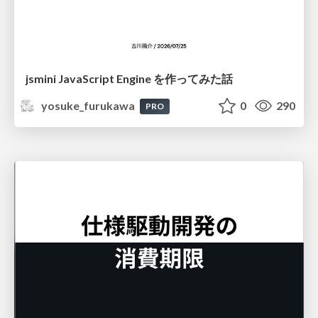
jsmini JavaScript Engine を作ってみた話
yosuke_furukawa
0
290
PRO