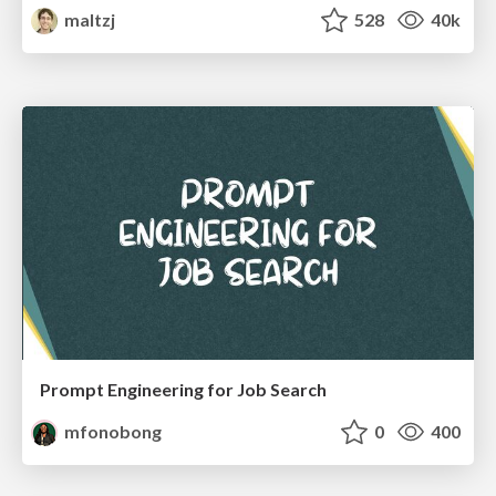
maltzj
528
40k
Prompt Engineering for Job Search
mfonobong
0
400