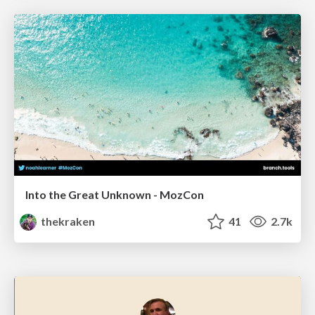
Into the Great Unknown - MozCon
thekraken
41
2.7k