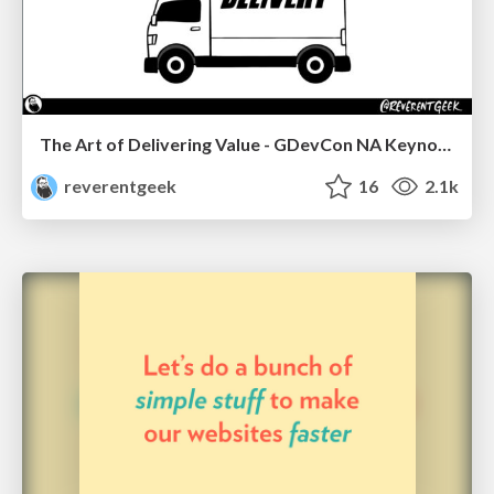
The Art of Delivering Value - GDevCon NA Keynote
reverentgeek
16
2.1k