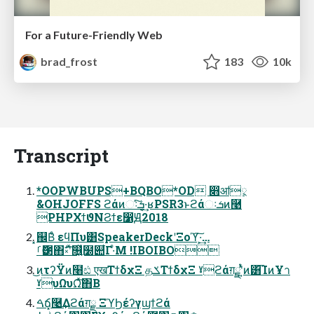
For a Future-Friendly Web
brad_frost
183
10k
Transcript
*OOPWBUPS+BQBO*OD ෋ॴ྄
&OHJOFFS ϩάͷઃܭͯ͠·͔͢ʁPSR3ͱϩάઃܭͷ࿩
PHPΧϯϑΝϨϯε෱Ԭ2018
͓஌Βͤ εϥΠυ͸SpeakerDeckʹΞοϓ͠·͕͢…
ࡱӨ౳΋ࣗ༝ʹͯ͠௖͍ͯ໰୊͋Γ·ͤΜ !IBOIBO
͜ͷτʔΫͷ໨ඪ एखΤϯδχΞ தݎΤϯδχΞ ˠϩάग़ྗʹ͍ͭͯͷ͸͡ΊͷҰา
ˠυΩυΩͯ͠΋Β͏
ࠓճ͓࿩͢Δϩάग़ྗ ΞϓϦέʔγϣϯϩά