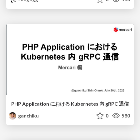
PHP Application における Kubernetes 内 gRPC 通信
ganchiku
0
580