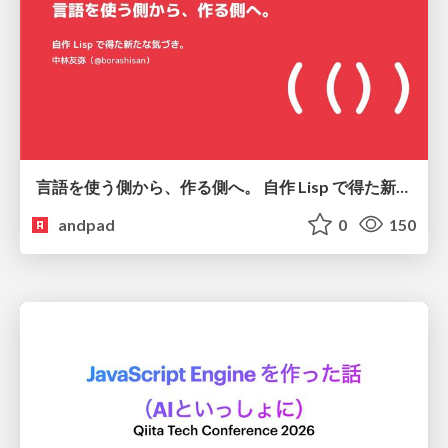
言語を使う側から、作る側へ。 自作 Lisp で得た新たな気づき。
andpad
0
150