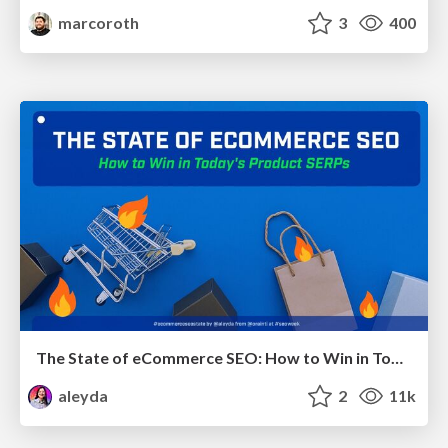
marcoroth
3
400
The State of eCommerce SEO: How to Win in Today's Products SERPs - #SEOweek
aleyda
2
11k