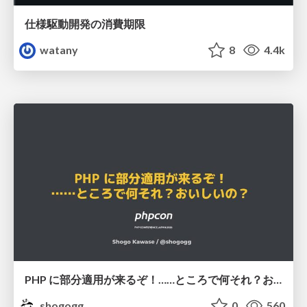
仕様駆動開発の消費期限
watany
8
4.4k
PHP に部分適用が来るぞ！……ところで何それ？おいしいの？ #phpcon / phpcon-2026
shogogg
0
560