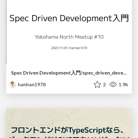
Spec Driven Development入門/spec_driven_development_for_learners
hanhan1978
2
1.9k