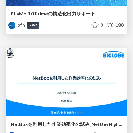
PLaMo 3.0 Primeの構造化出力サポート
pfn
0
180
PRO
NetBoxを利用した作業効率化の試み_NetDevNight4