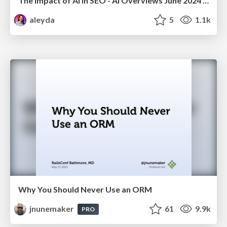
The Impact of AI in SEO - AI Overviews June 2024 Edition
aleyda
5
1.1k
Why You Should Never Use an ORM
jnunemaker
61
9.9k
PRO