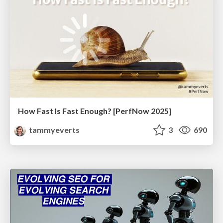
How Fast Is Fast Enough? [PerfNow 2025]
tammyeverts
3
690