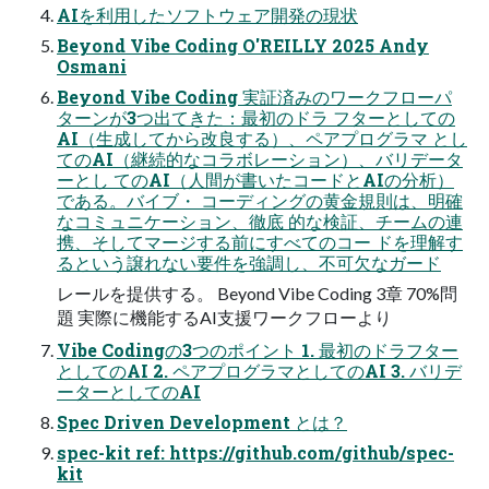
AIを利用したソフトウェア開発の現状
Beyond Vibe Coding O'REILLY 2025 Andy
Osmani
Beyond Vibe Coding 実証済みのワークフローパ
ターンが3つ出てきた：最初のドラ フターとしての
AI（生成してから改良する）、ペアプログラマ とし
てのAI（継続的なコラボレーション）、バリデータ
ーとし てのAI（人間が書いたコードとAIの分析）
である。バイブ・ コーディングの黄金規則は、明確
なコミュニケーション、徹底 的な検証、チームの連
携、そしてマージする前にすべてのコー ドを理解す
るという譲れない要件を強調し、不可欠なガード
レールを提供する。 Beyond Vibe Coding 3章 70%問
題 実際に機能するAI支援ワークフローより
Vibe Codingの3つのポイント 1. 最初のドラフター
としてのAI 2. ペアプログラマとしてのAI 3. バリデ
ーターとしてのAI
Spec Driven Development とは？
spec-kit ref: https://github.com/github/spec-
kit