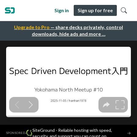
Sign in
Sign up for free
Upgrade to Pro
— share decks privately, control
downloads, hide ads and more …
SiteGround - Reliable hosting with speed,
·
→
SPONSORED
security, and support you can count on.