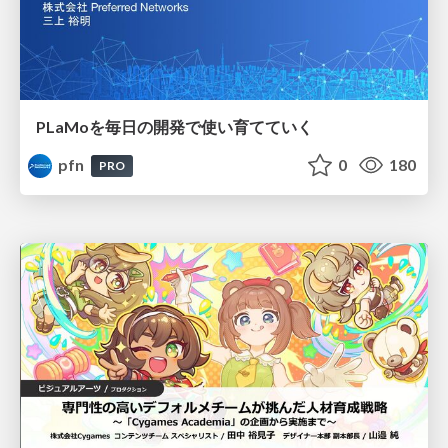
PLaMoを毎日の開発で使い育てていく
pfn
0
180
PRO