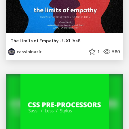
The Limits of Empathy - UXLibs8
cassininazir
1
580