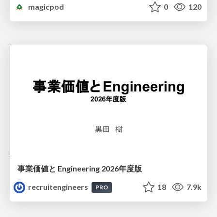
magicpod
0
120
事業価値と Engineering 2026年度版
recruitengineers
18
7.9k
PRO