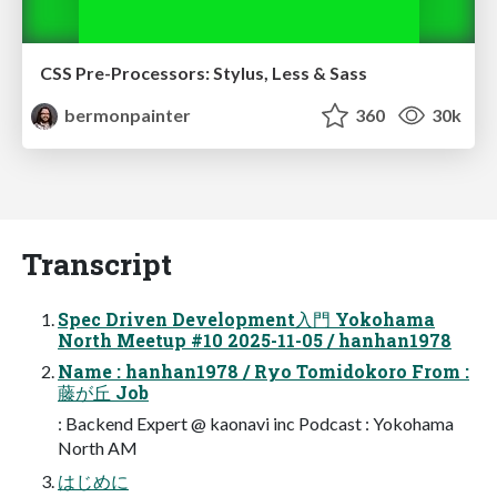
CSS Pre-Processors: Stylus, Less & Sass
bermonpainter
360
30k
Transcript
Spec Driven Development入門 Yokohama
North Meetup #10 2025-11-05 / hanhan1978
Name : hanhan1978 / Ryo Tomidokoro From :
藤が丘 Job
: Backend Expert @ kaonavi inc Podcast : Yokohama
North AM
はじめに