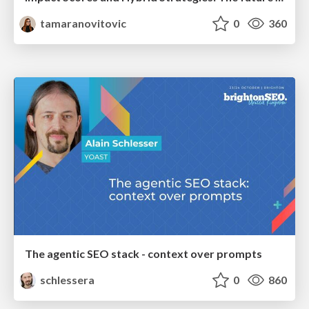
tamaranovitovic
0
360
The agentic SEO stack - context over prompts
schlessera
0
860