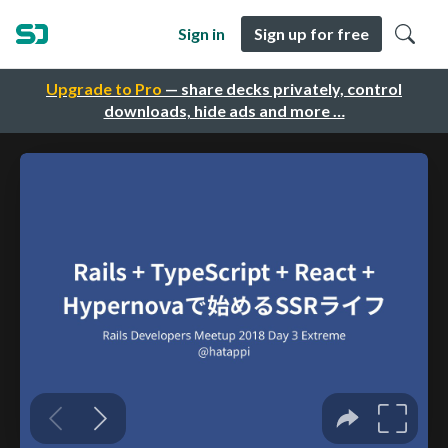
Sign in
Sign up for free
Upgrade to Pro
— share decks privately, control
downloads, hide ads and more …