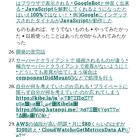
はブラウザで表⽰される • GoogleBotと仲良く出来
る • JavaScriptを解釈してくれるようになったと
はいえ100%ではな い！ • 例:)Googleにインデック
スされたタイトルがJavaScriptが動作した
ものもあれば、そうでないものも • やってみたかっ
た • 以前使ったことはあったが0から⼊れてみたか
った
開発の苦労話
サーバーとクライアントで 描画されるものが違う •
極⼒サーバーとクライアントで差異がないように！
• どうしても差異が出てしまう場合は
componentDidMount()などで処理を⾏う
⾃分が何を考えていたのか忘れる • プライベートに
限らず⾃分が何を考えていたのか忘 れてしまう
https://kibe.la/ja ·ͩܗʹͳΒͳ͍ΞΠσΞͳͲ
ະདྷͷࣗ෼ͱͷ৘ใڞ༗͸Kibela΁
https://blog.hatappi.me ٕज़తͳΞ΢τϓοτͳͲܗʹ
ͳΔ΋ͷ͸ϒϩάͰެ։
AWSの値段が⾼い問題 • ⽉に$80くらいのはずが
$100超え • CloudWatchͷGetMetricsData API͕ݟʹ֮
͑ͷͳ͍ྉۚ