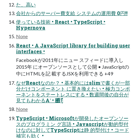
た、⾼い
会社からのサーバー費⽀給 システムの運⽤費 0円!!
使っている技術 • React • TypeScript •
Hypernova
None
React • A JavaScript library for building user
interfaces •
Facebookが2011年にニュー スフィードに導⼊し
2015年 にオープンソースとして公開 • JavaScriptの
中にHTMLを記 載するJSXを利⽤できる +49
なぜReactなのか？ • 基本的にはslimで書くが⼀部
分だけコンポーネント に置き換えたい • 極⼒コンポ
ーネントをステートレスにする • 数週間後の⾃分が
⾒てもわかるΑ͏ʹ • ΍ͬͯΈ͔ͨͬͨ
None
TypeScript • Microsoftが開発したオープンソー
スのプログラミン グ⾔語 • Javascriptが動的型付
けなのに対してTypeScriptは静 的型付け • コード
補完も効く •