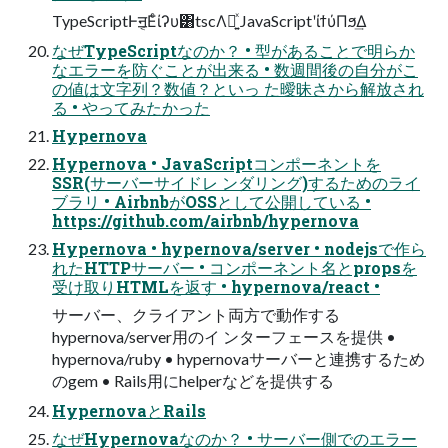
TypeScriptͰॻ͔Εͨίʔυ͸tscΛ༻͍ͯ JavaScriptʹίϯύΠϧ͢Δ
なぜTypeScriptなのか？ • 型があることで明らか
なエラーを防ぐことが出来る • 数週間後の⾃分がこ
の値は⽂字列？数値？といっ た曖昧さから解放され
る • やってみたかった
Hypernova
Hypernova • JavaScriptコンポーネントを
SSR(サーバーサイドレ ンダリング)するためのライ
ブラリ • AirbnbがOSSとして公開している •
https://github.com/airbnb/hypernova
Hypernova • hypernova/server • nodejsで作ら
れたHTTPサーバー • コンポーネント名とpropsを
受け取りHTMLを返す • hypernova/react •
サーバー、クライアント両⽅で動作する
hypernova/server⽤のイ ンターフェースを提供 •
hypernova/ruby • hypernovaサーバーと連携するため
のgem • Rails⽤にhelperなどを提供する
HypernovaとRails
なぜHypernovaなのか？ • サーバー側でのエラー