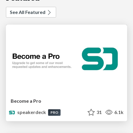
See All Featured
Become a Pro
speakerdeck
31
6.1k
PRO