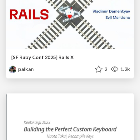
[SF Ruby Conf 2025] Rails X
palkan
2
1.2k