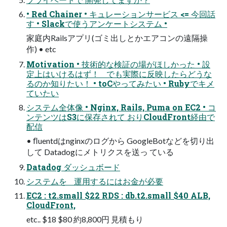
• Red Chainer • キュレーションサービス <= 今回話
す • Slackで使うアンケートシステム •
家庭内Railsアプリ(ゴミ出しとかエアコンの遠隔操
作) • etc
Motivation • 技術的な検証の場がほしかった • 設
定上はいけるはず！ でも実際に反映したらどうな
るのか知りたい！ • toCやってみたい • Rubyでキメ
ていたい
システム全体像 • Nginx, Rails, Puma on EC2 • コ
ンテンツはS3に保存されて おりCloudFront経由で
配信
• ﬂuentdはnginxのログから GoogleBotなどを切り出
して Datadogにメトリクスを送っ ている
Datadog ダッシュボード
システムを 運⽤するにはお⾦が必要
EC2 : t2.small $22 RDS : db.t2.small $40 ALB,
CloudFront,
etc.. $18 $80 約8,800円 ⾒積もり