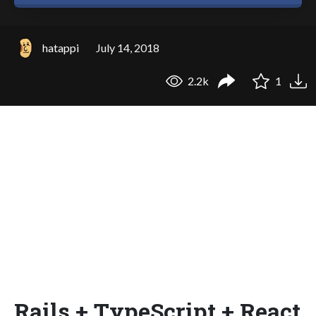
hatappi
July 14, 2018
2.2k
1
Rails + TypeScript + React