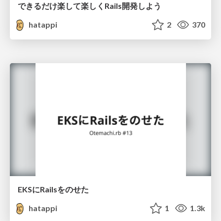
できるだけ楽して楽しくRails開発しよう
hatappi
2
370
EKSにRailsをのせた
hatappi
1
1.3k