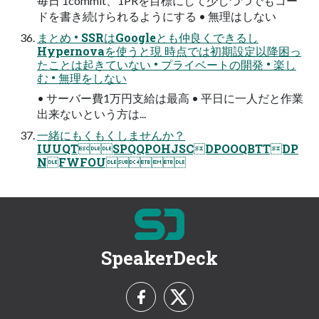
毎⽇ 1commit、1PRを⽬標にして少しづつでもコー
ドを書き続けられるようにする • 無理はしない
まとめ • SSRはGoogleとも仲良くできるし
Hypernovaを使うと現 時点では初期設定以降困っ
たことは起きていない • プライベートの開発 • 楽し
む • 無理をしない
• サーバー費1万円⽀給は最⾼ • 平⽇に⼀⼈だと作業
出来ないという⽅は...
⼀緒にもくもくしませんか？
IUUQTSPQQPOHJSCDPOOQBTTDP
NFWFOU
SpeakerDeck