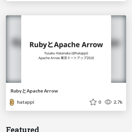
RubyとApache Arrow
hatappi
0
2.7k
Featured