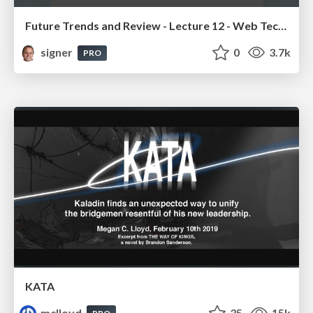
Future Trends and Review - Lecture 12 - Web Technologies (1019888BNR)
signer
0
3.7k
PRO
KATA
mclloyd
35
15k