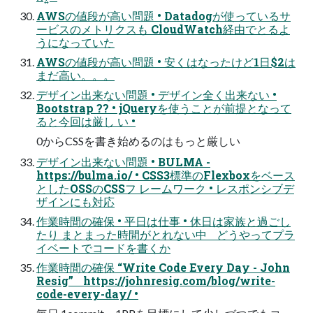
AWSの値段が⾼い問題 • Datadogが使っているサ
ービスのメトリクスも CloudWatch経由でとるよ
うになっていた
AWSの値段が⾼い問題 • 安くはなったけど1⽇$2は
まだ⾼い。。。
デザイン出来ない問題 • デザイン全く出来ない •
Bootstrap ?? • jQueryを使うことが前提となって
ると今回は厳し い •
0からCSSを書き始めるのはもっと厳しい
デザイン出来ない問題 • BULMA -
https://bulma.io/ • CSS3標準のFlexboxをベース
としたOSSのCSSフ レームワーク • レスポンシブデ
ザインにも対応
作業時間の確保 • 平⽇は仕事 • 休⽇は家族と過ごし
たり まとまった時間がとれない中 どうやってプラ
イベートでコードを書くか
作業時間の確保 “Write Code Every Day - John
Resig” https://johnresig.com/blog/write-
code-every-day/ •