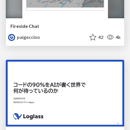
Fireside Chat
paigeccino
42
4k