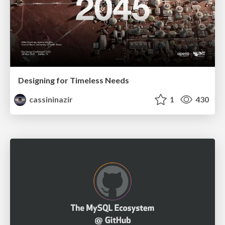
Designing for Timeless Needs
cassininazir
1
430