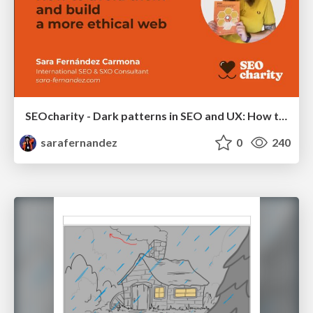
SEOcharity - Dark patterns in SEO and UX: How to avoid them and build a more ethical web
sarafernandez
0
240