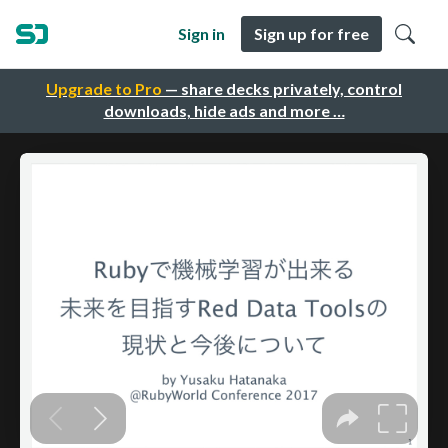
Sign in
Sign up for free
Upgrade to Pro
— share decks privately, control
downloads, hide ads and more …