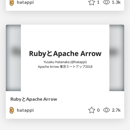
hatappi
1
1.3k
RubyとApache Arrow
hatappi
0
2.7k