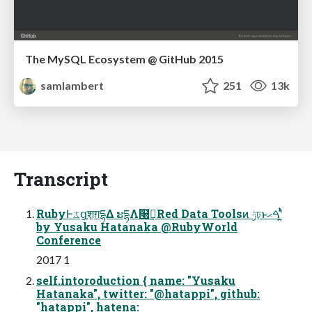
The MySQL Ecosystem @ GitHub 2015
samlambert
251
13k
Transcript
RubyͰػցֶश͕ग़དྷΔ ະདྷΛ໨ࢦ͢Red Data Toolsͷ ݱঢ়ͱࠓޙʹ͍ͭͯ
by Yusaku Hatanaka @RubyWorld
Conference
2017 1
self.intoroduction { name: "Yusaku
Hatanaka", twitter: "@hatappi", github:
"hatappi", hatena: