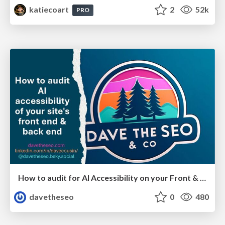
katiecoart
2
52k
PRO
How to audit for AI Accessibility on your Front & Back End
davetheseo
0
480