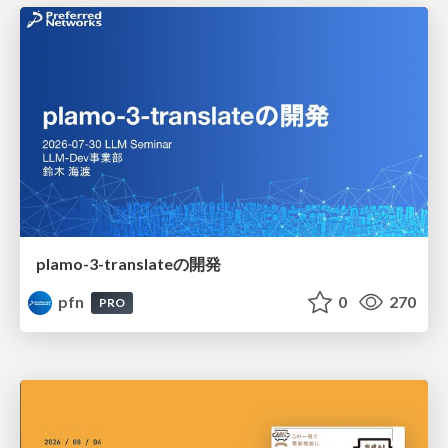
plamo-3-translateの開発
pfn
0
270
PRO