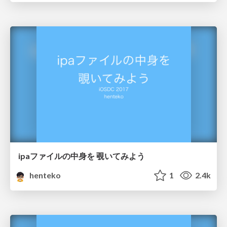
ipaファイルの中身を 覗いてみよう
henteko
1
2.4k