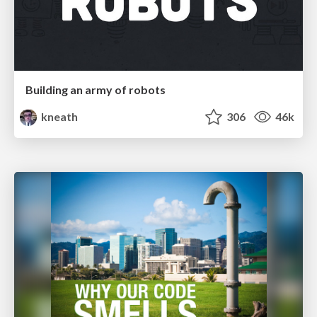
Building an army of robots
kneath
306
46k