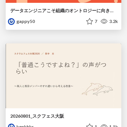
データエンジニアこそ組織のオントロジーに向き合うべき — 問いに答えるAIから、事業を動かすAIへ
gappy50
7
3.2k
20260801_スクフェス大阪
kgnkhkr
1
1.1k