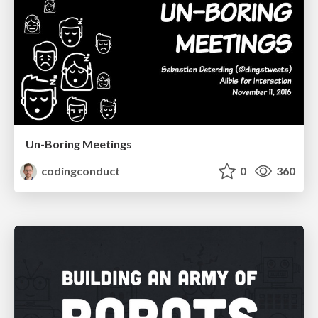
Un-Boring Meetings
codingconduct
0
360