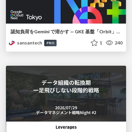
認知負荷をGemini で溶かす — GKE 基盤「Orbit」における AI エージェントの実践
sansantech
1
240
PRO