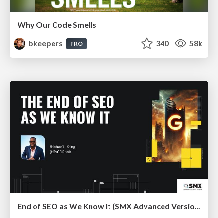
Why Our Code Smells
bkeepers
340
58k
PRO
End of SEO as We Know It (SMX Advanced Version)