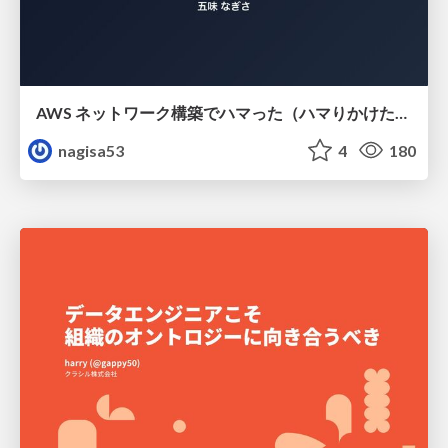
AWS ネットワーク構築でハマった（ハマりかけた） 5選とそこから得た教訓
nagisa53
4
180