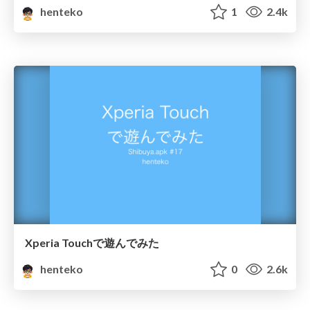
henteko
1
2.4k
Xperia Touchで遊んでみた
henteko
0
2.6k