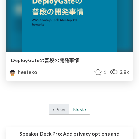
DeployGateの普段の開発事情
henteko
1
3.8k
‹ Prev
Next ›
Speaker Deck Pro:
Add privacy options and