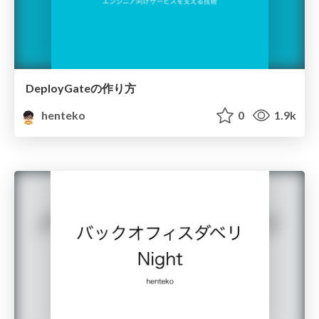
DeployGateの作り方
henteko
0
1.9k