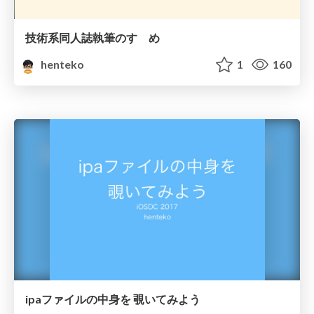
技術系同人誌執筆のすゝめ
henteko
1
160
ipaファイルの中身を 覗いてみよう