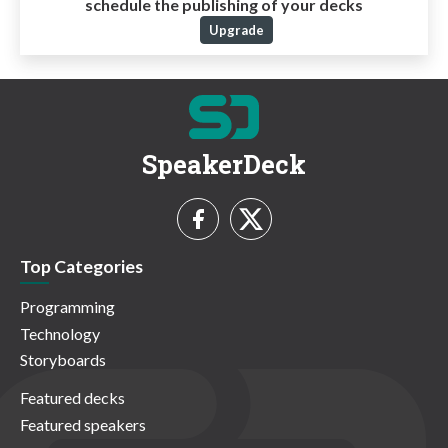
schedule the publishing of your decks
Upgrade
SpeakerDeck
Top Categories
Programming
Technology
Storyboards
Featured decks
Featured speakers