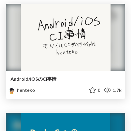
Android/iOSのCI事情
henteko
0
1.7k