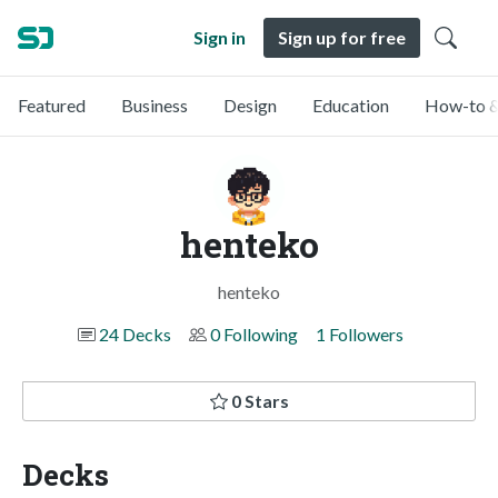
Sign in
Sign up for free
Featured
Business
Design
Education
How-to &
henteko
henteko
24 Decks
0 Following
1 Followers
0 Stars
Decks