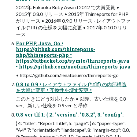
2012年 Fukuoka Ruby Award 2012 で⼤賞受賞 •
2015年 0.8.0 リリース • 2015年 Thinreports for PHP
がリリース • 2016年 0.9.0 リリース - レイアウトファ
イル (*.tlf) の仕様を⼤幅に変更 • 2017年 0.10.0 リリ
ース
For PHP, Java, Go •
https://github.com/thinreports-
php/thinreports-php •
https://bitbucket.org/symfo/thinreports-java
• https://github.com/naofum/thinreports-java
• https://github.com/renatosuero/thinreports-go
0.8 to 0.9 • レイアウトファイル (*.tlf) の内部構造
を⼤幅に変更 • 互換性を壊す変更 •
このときにどう対応したか • 以降、古い仕様を 0.8
ver、新しい仕様を 0.9 ver と呼称
0.8 ver tlf 1: { 2: "version": "0.8.2", 3: "config":
{ 4: "title": "Report Title", 5: "page": { 6: "paper-type":
"A4", 7: "orientation": "landscape", 8: "margin-top": 0.0,
9: "margin-bottom": 0.0, 10: "margin-left": 0.0, 11: