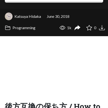
Katsuya Hidaka
June 30, 2018
Programming
1k
0
後方互換の保ち方 / How to