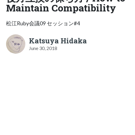
Maintain Compatibility
松江Ruby会議09 セッション#4
Katsuya Hidaka
June 30, 2018