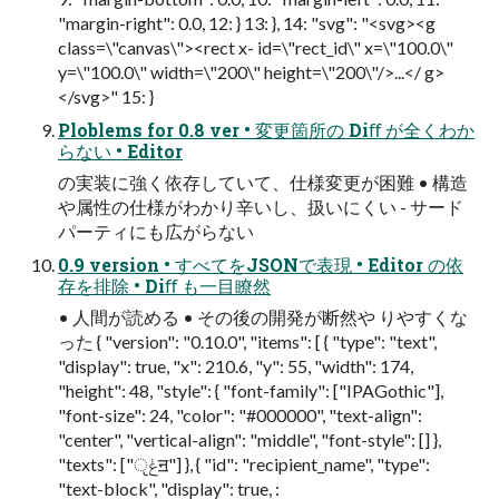
"margin-right": 0.0, 12: } 13: }, 14: "svg": "<svg><g
class=\"canvas\"><rect x- id=\"rect_id\" x=\"100.0\"
y=\"100.0\" width=\"200\" height=\"200\"/>...</ g>
</svg>" 15: }
Ploblems for 0.8 ver • 変更箇所の Diﬀ が全くわか
らない • Editor
の実装に強く依存していて、仕様変更が困難 • 構造
や属性の仕様がわかり⾟いし、扱いにくい - サード
パーティにも広がらない
0.9 version • すべてをJSONで表現 • Editor の依
存を排除 • Diﬀ も⼀⽬瞭然
• ⼈間が読める • その後の開発が断然や りやすくな
った { "version": "0.10.0", "items": [ { "type": "text",
"display": true, "x": 210.6, "y": 55, "width": 174,
"height": 48, "style": { "font-family": ["IPAGothic"],
"font-size": 24, "color": "#000000", "text-align":
"center", "vertical-align": "middle", "font-style": [] },
"texts": ["ݟੵॻ"] }, { "id": "recipient_name", "type":
"text-block", "display": true, :