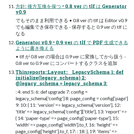
⽅針: 後⽅互換を保つ • 0.8 ver の tlf は Generator
v0.9
でもそのまま利⽤できる • 0.8 ver の tlf は Editor v0.9
でも編集でき保存できる - 保存すると 0.9 ver の tlf に
なる
Generator v0.9 • 0.9 ver の tlf で PDF ⽣成できる
ように書き換える
• tlf が 0.8 ver の場合は 0.9 ver に変換してから扱う -
0.8 ver to 0.9 ver にコンバートするクラスを追加
Thinreports::Layout:: LegacySchema 1: def
initialize(legacy_schema) 2:
@legacy_schema = legacy_schema 3:
: 4: end 5: 6: def upgrade 7: config =
legacy_schema['config'] 8: page_config = config[‘page']
9: 10: { 11: 'version' => legacy_schema['version'], 12:
'title' => legacy_schema['config']['title'], 13: 'report' =>
{ 14: 'paper-type' => page_config['paper-type'], 15:
'width' => page_config['width'].to_f, 16: 'height' =>
page_config['height'].to_f, 17: : 18: }, 19: 'items' =>