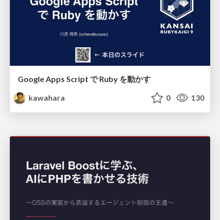
Google Apps Script で Ruby を動かす
kawahara
0
130