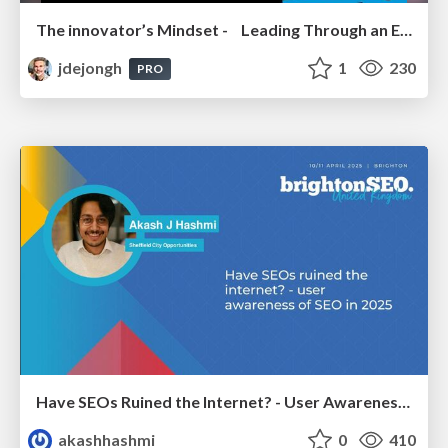
The innovator’s Mindset - Leading Through an Era of Exponential Change - McGill University 2025
jdejongh
1
230
PRO
Have SEOs Ruined the Internet? - User Awareness of SEO in 2025
akashhashmi
0
410