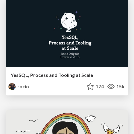
YesSQL, Process and Tooling at Scale
rocio
174
15k