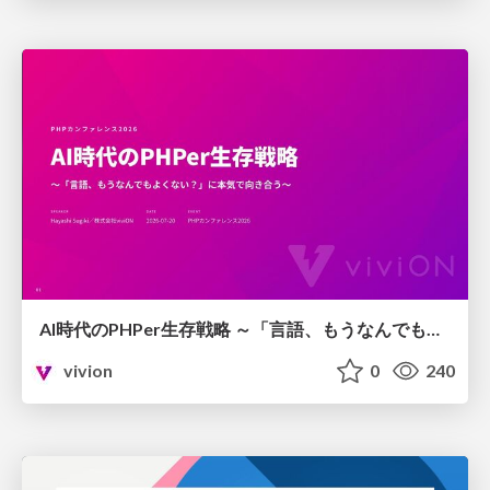
AI時代のPHPer生存戦略 ～「言語、もうなんでもよくない？」に本気で向き合う～
vivion
0
240