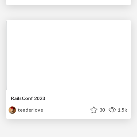
RailsConf 2023
tenderlove
30
1.5k