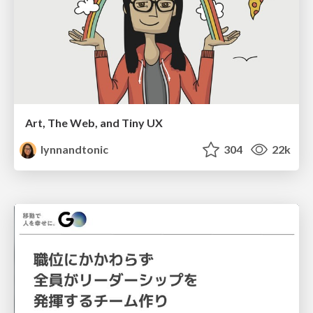
Art, The Web, and Tiny UX
lynnandtonic
304
22k