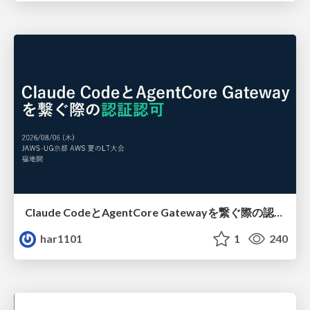
Claude CodeとAgentCore Gatewayを繋ぐ際の認証認可 / Authentication and authorization when connecting Claude Code with AgentCore Gateway
har1101
1
240