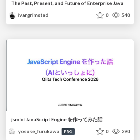
The Past, Present, and Future of Enterprise Java
ivargrimstad
0
540
jsmini JavaScript Engine を作ってみた話
yosuke_furukawa
0
290
PRO