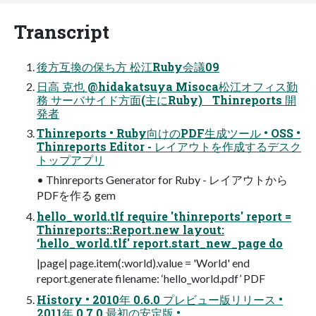
Transcript
後⽅互換の保ち⽅ 松江Ruby会議09
⽇⾼ 克也 @hidakatsuya Misoca松江オフィス勤
務 サーバサイド⽅⾯(主にRuby) Thinreports 開
発者
Thinreports • Ruby向けのPDF⽣成ツール • OSS •
Thinreports Editor - レイアウトを作成するデスク
トップアプリ
• Thinreports Generator for Ruby - レイアウトから
PDFを作る gem
hello_world.tlf require 'thinreports' report =
Thinreports::Report.new layout:
‘hello_world.tlf' report.start_new_page do
|page| page.item(:world).value = 'World' end
report.generate filename: ‘hello_world.pdf’ PDF
History • 2010年 0.6.0 プレビュー版リリース •
2011年 0.7.0 最初の安定版 •