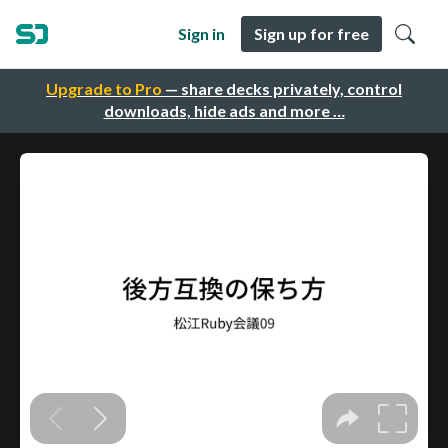
Sign in
Sign up for free
Upgrade to Pro
— share decks privately, control
downloads, hide ads and more …