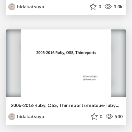
hidakatsuya
0
3.3k
2006-2016 Ruby, OSS, Thinreports/matsue-rubykaigi08-LT
hidakatsuya
0
540