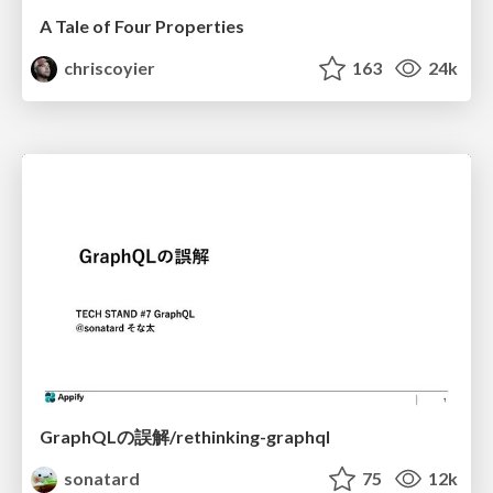
A Tale of Four Properties
chriscoyier
163
24k
GraphQLの誤解/rethinking-graphql
sonatard
75
12k