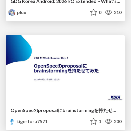
GDG Korea Android: 2026 I/O Extended ~ What's new in Android development tools
pluu
0
210
OpenSpecのproposalにbrainstormingを持たせてみた
tigertora7571
1
200