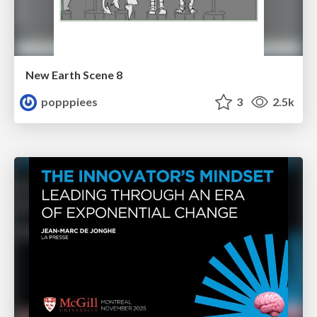
New Earth Scene 8
popppiees
3
2.5k