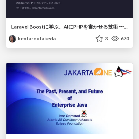
Laravel Boostに学ぶ、AIにPHPを書かせる技術 〜OSSの実装から蒸留するエージェント制御の王道〜
kentaroutakeda
3
670