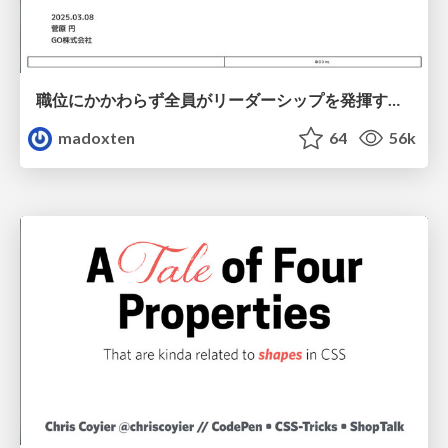
職位にかかわらず全員がリーダーシップを発揮するチーム作り / Building a team where everyone can demonstrate leadership regardless of position
madoxten
64
56k