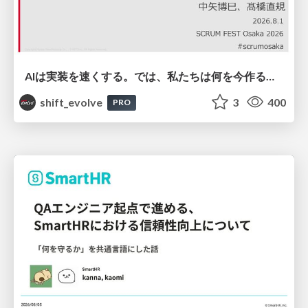
AIは実装を速くする。では、私たちは何を今作るべきか？－立場を越えてリリースに向き合ったチーム開発の実践 / 20260801 Hiromi Nakaya and Naoki Takahashi
shift_evolve
3
400
PRO