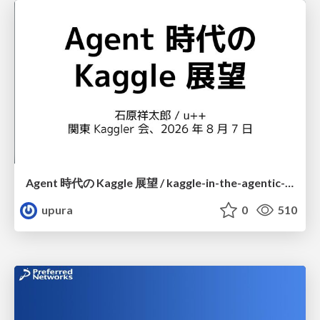
Agent 時代の Kaggle 展望 / kaggle-in-the-agentic-era
upura
0
510