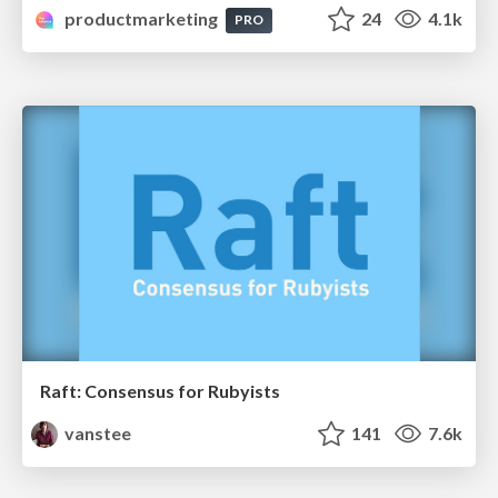
productmarketing
24
4.1k
PRO
Raft: Consensus for Rubyists
vanstee
141
7.6k