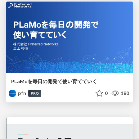
PLaMoを毎日の開発で使い育てていく
pfn
0
180
PRO