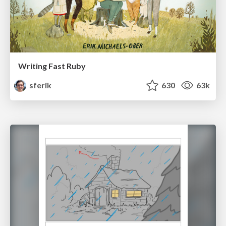
Writing Fast Ruby
sferik
630
63k