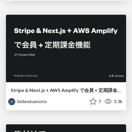
Stripe & Next.js + AWS Amplify で会員 + 定期課金機能 / JP_Stripes20210903
hideokamoto
7
3.3k