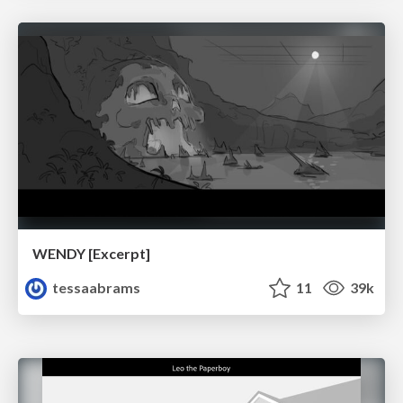
WENDY [Excerpt]
tessaabrams
11
39k