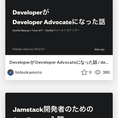
Developerが Developer Advocateになった話 / dev-rel-meetup-tokyo-71
hideokamoto
0
380