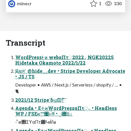
minecr
1
330
Transcript
WordPressͰͷ webαΠτ੍࡞2022 NGK2022S
Hidetaka Okamoto 2022/1/22
Ԭຊलߴ @hide__dev • Stripe Developer Advocate
• JS / TS
Developer • AWS / Next.js / Serverless / shopify / … •
🐈
2021/12ʹStripeʹδϣΠϯ͠·ͨ͠
Agenda • ͜Ε·ͰͷWordPressαΠτ੍࡞ • Headless
WP / FSEͷొ৔ͱࠞཚ • ݪ఺ճؼ
- ͦͷ΢ΣϒαΠτ͸ԿͷͨΊʁ
Agenda •͜Ε·ͰͷWordPressαΠτ੍࡞ • Headless