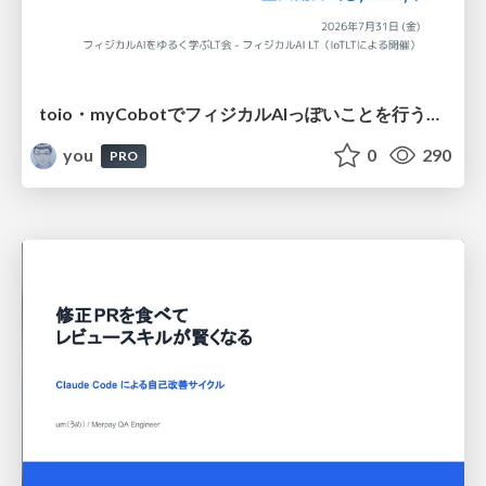
toio・myCobotでフィジカルAIっぽいことを行うための検討（とりあえず調査） / フィジカルAI LT（IoTLTによる開催）
you
0
290
PRO