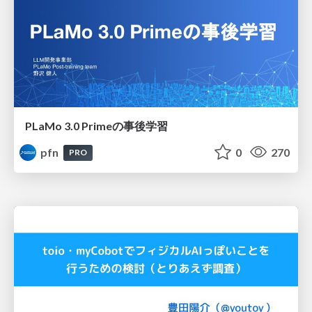
PLaMo 3.0 Primeの事後学習
pfn
0
270
PRO