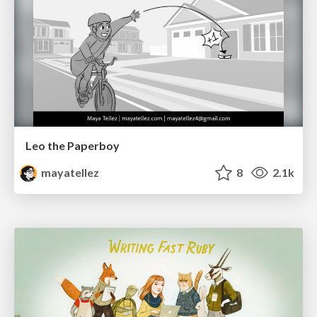
Leo the Paperboy
mayatellez
8
2.1k