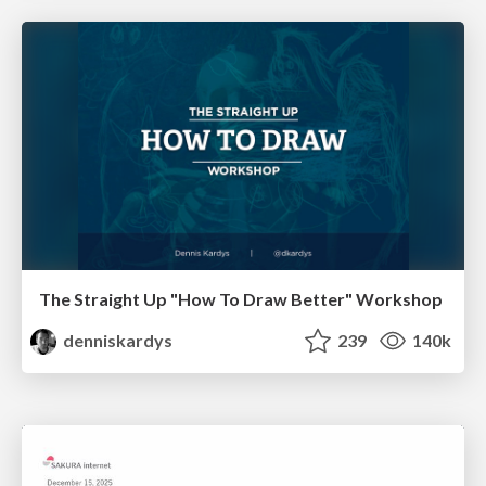
The Straight Up "How To Draw Better" Workshop
denniskardys
239
140k