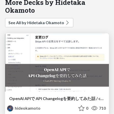
More Decks by Hidetaka
Okamoto
See All by Hidetaka Okamoto
OpenAI APIで API Changelogを要約してみた話 / chatgpt-osaka-1
hideokamoto
0
710