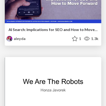
AI Search: Implications for SEO and How to Move Forward - #ShenzhenSEOConference
aleyda
1
1.3k