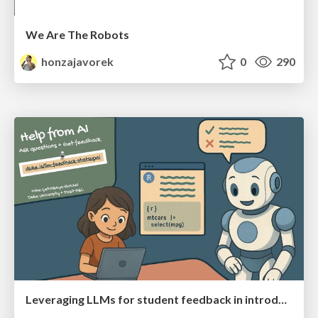
We Are The Robots
honzajavorek
0
290
Leveraging LLMs for student feedback in introductory data science courses - posit::conf(2025)