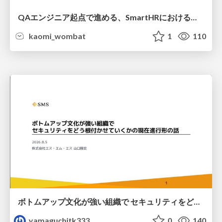
QAエンジニア起点で進める、SmartHRにおける信頼性向上について
kaomi_wombat
1
110
ボトムアップ文化が強い組織で セキュリティをどう根付かせていくかの現在進行形の話 / Making Security Stick in a Bottom-Up Organization
yamaguchitk333
0
140