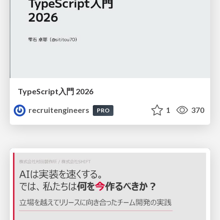
TypeScript入門 2026
recruitengineers
1
370
PRO