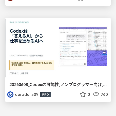
20260608_Codexの可能性_ノンプログラマー向け_大城追記
doradora09
0
760
PRO