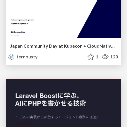
Japan Community Day at Kubecon + CloudNativeCon Japan 2026: Learning Container Privilege Control by Building My Own Low-Level Container Runtime
ternbusty
1
120