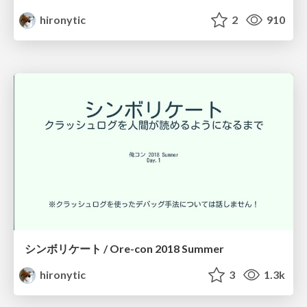
hironytic
2
910
シンボリケート / Ore-con 2018 Summer
hironytic
3
1.3k