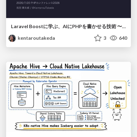
Laravel Boostに学ぶ、AIにPHPを書かせる技術 〜OSSの実装から蒸留するエージェント制御の王道〜
kentaroutakeda
3
640