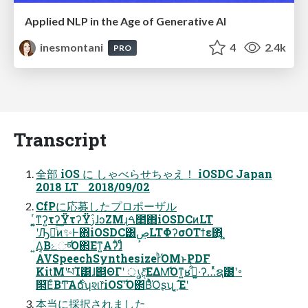
Applied NLP in the Age of Generative AI
inesmontani
4
2.4k
PRO
Transcript
全部 iOS に しゃべらせちゃえ！ iOSDC Japan
2018 LT 2018/09/02
CfPに応募したプロポーザル
͍͚ͬͳʔ͍τʔΫτʔΫࢲɺͻΖΜɻࠓ೥΋iOSDCͷLT
ʹԠืͨ͠ͷ✨Ͱ΋iOSDC͸ڝٕLTΦʔσΟΤϯε΋͍ͬͺ͍
͍Δ͔Βۓுͯ͠͠Ό΂Εͳ͍Αʔ͋ɺͦ͏ͩ
AVSpeechSynthesizerͪΌΜͱPDF
Kit͘ΜʹཔΊ͹ɺ୅ΘΓʹ ൃදͯ͘͠ΕΔΜ͡Όͳ͍ʁࢲ͋ͬͨ·͍͍ʔ…ͬͯຊ౰ʹ࠾
୒͞ΕͨΒͲ͏͠Α͏࣍ճʮશ෦iOSʹ͠Ό΂ΒͤͪΌ͑ʂʯ ָ͓͠Έʹ
本当に採択されました