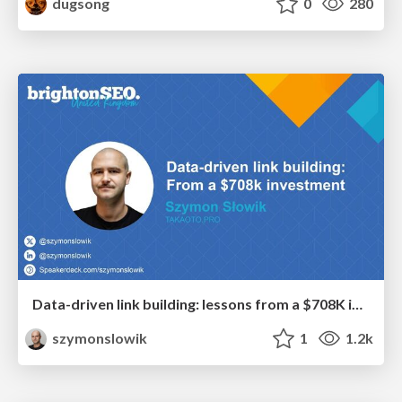
dugsong
0
280
Data-driven link building: lessons from a $708K investment (BrightonSEO talk)
szymonslowik
1
1.2k