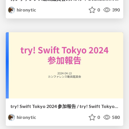
hironytic
0
390
try! Swift Tokyo 2024 参加報告 / try! Swift Tokyo 2024 Report
hironytic
0
580