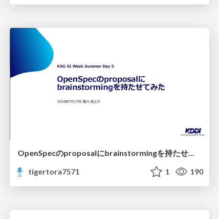
OpenSpecのproposalにbrainstormingを持たせてみた
tigertora7571
1
190