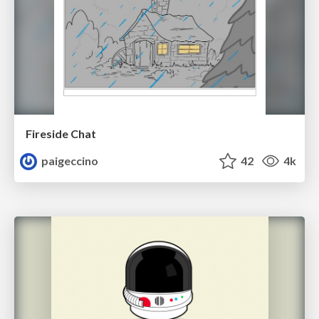
Fireside Chat
paigeccino
42
4k