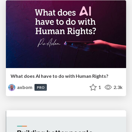
What does AI have to do with Human Rights?
axbom
1
2.3k
PRO