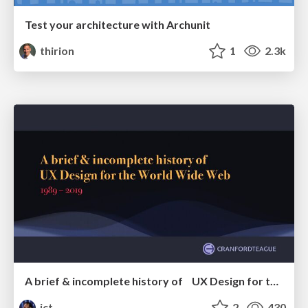
Test your architecture with Archunit
thirion
1
2.3k
A brief & incomplete history of UX Design for the World Wide Web: 1989–2019
jct
2
430