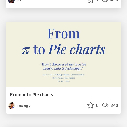
From π to Pie charts
rasagy
0
240