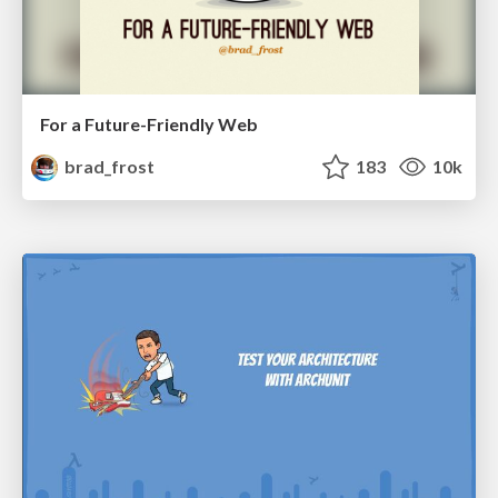
For a Future-Friendly Web
brad_frost
183
10k