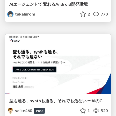
AIエージェントで 変わるAndroid開発環境
takahirom
2
770
型も通る、synthも通る、それでも危ない 〜AIのCDKの権限とコストを機械で検証する〜 / It Passes Type Checks, It Passes Synth Checks, but It’s Still Risky — Automatically Verifying Permissions and Costs in AI’s CDK —
seike460
1
520
PRO