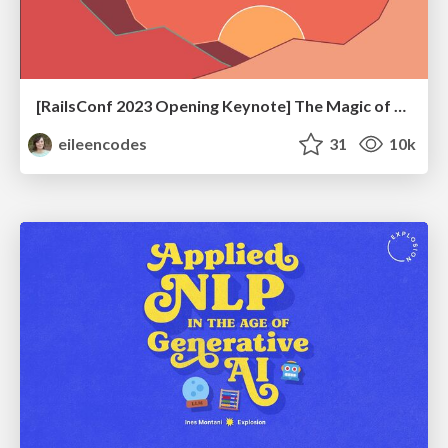
[RailsConf 2023 Opening Keynote] The Magic of Rails
eileencodes
31
10k