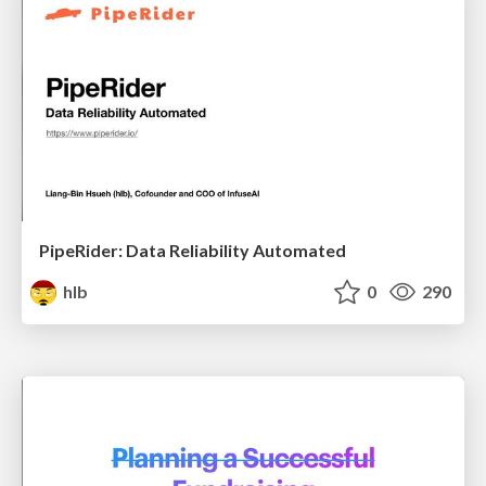
PipeRider: Data Reliability Automated
hlb
0
290