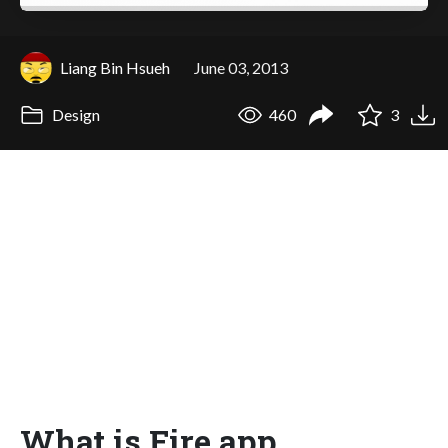
Liang Bin Hsueh
June 03, 2013
Design
460
3
What is Fire.app