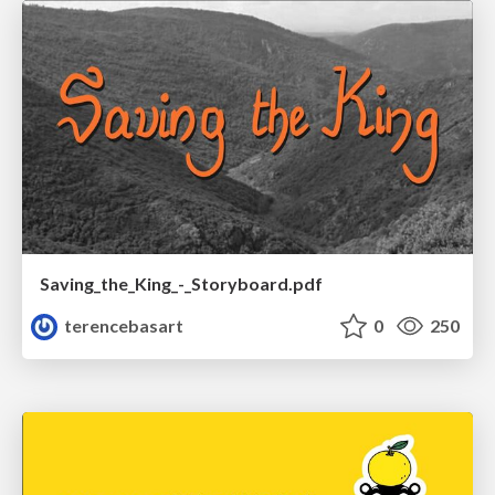
Saving_the_King_-_Storyboard.pdf
terencebasart
0
250