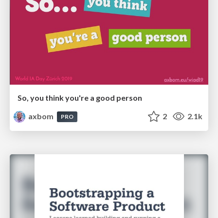
So, you think you're a good person
axbom
2
2.1k
PRO