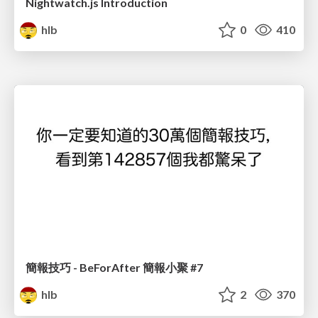
Nightwatch.js Introduction
hlb
0
410
簡報技巧 - BeForAfter 簡報小聚 #7
hlb
2
370