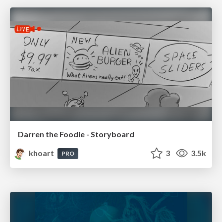
Darren the Foodie - Storyboard
khoart
3
3.5k
PRO