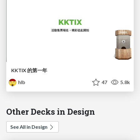
KKTIX 的第一年
hlb
47
5.8k
Other Decks in Design
See All in Design