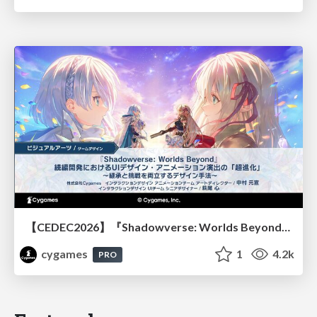
【CEDEC2026】『Shadowverse: Worlds Beyond』続編開発におけるUIデザイン・アニメーション演出の「超進化」 ～継承と挑戦を両立するデザイン手法～
cygames
1
4.2k
PRO