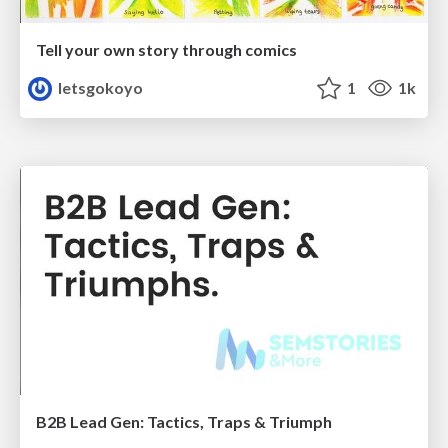
Tell your own story through comics
letsgokoyo
1
1k
B2B Lead Gen: Tactics, Traps & Triumph