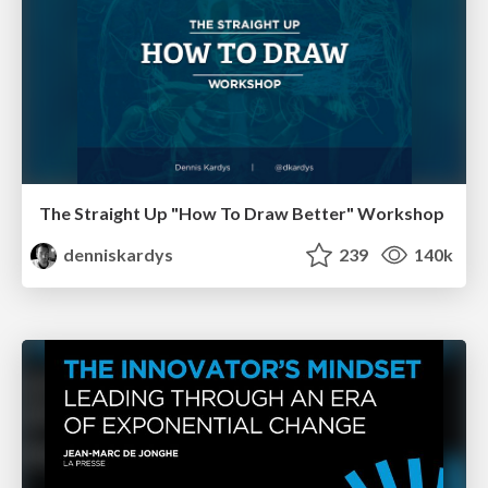
The Straight Up "How To Draw Better" Workshop
denniskardys
239
140k