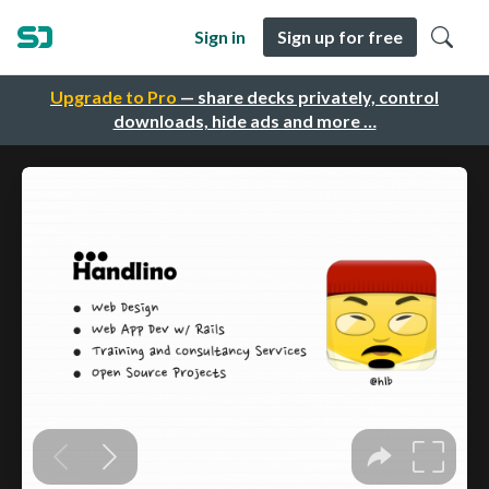
Sign in
Sign up for free
Upgrade to Pro
— share decks privately, control
downloads, hide ads and more …