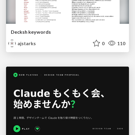
Decksh keywords
ajstarks
0
110