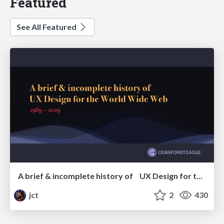
Featured
See All Featured
A brief & incomplete history of UX Design for the World Wide Web: 1989–2019
jct
2
430