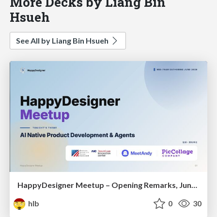
More Decks by Liang Bin
Hsueh
See All by Liang Bin Hsueh
HappyDesigner Meetup – Opening Remarks, June 2026
hlb
0
30