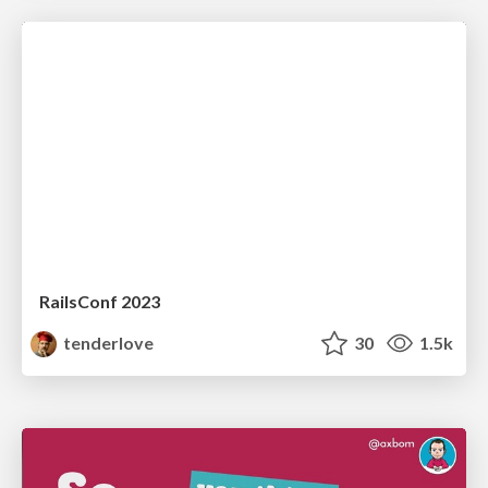
RailsConf 2023
tenderlove
30
1.5k