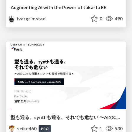
Augmenting AI with the Power of Jakarta EE
ivargrimstad
0
490
型も通る、synthも通る、それでも危ない 〜AIのCDKの権限とコストを機械で検証する〜 / It Passes Type Checks, It Passes Synth Checks, but It’s Still Risky — Automatically Verifying Permissions and Costs in AI’s CDK —
seike460
1
530
PRO