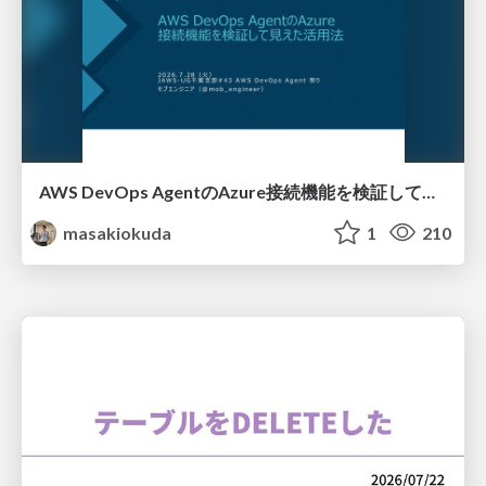
AWS DevOps AgentのAzure接続機能を検証して見えた活用法／Use Cases Verified for the AWS DevOps Agent's Azure Connectivity Feature
masakiokuda
1
210