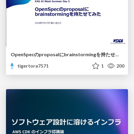
OpenSpecのproposalにbrainstormingを持たせてみた
tigertora7571
1
200