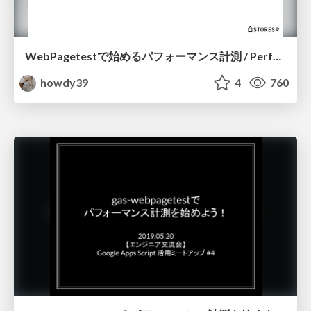
WebPagetestで始めるパフォーマンス計測 / Performance measurement starting with WebPagetest
howdy39
4
760