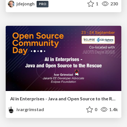
jdejongh
1
230
PRO
AI in Enterprises - Java and Open Source to the Rescue
ivargrimstad
0
1.4k