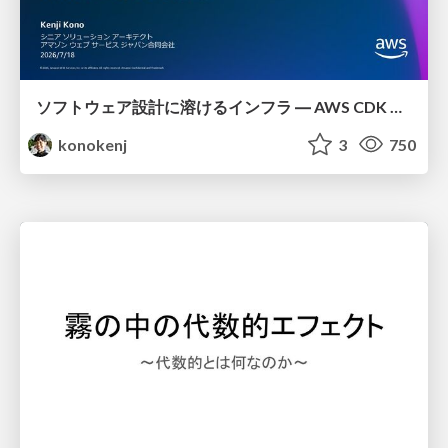
ソフトウェア設計に溶けるインフラ ― AWS CDK のインフラ認識論
konokenj
3
750