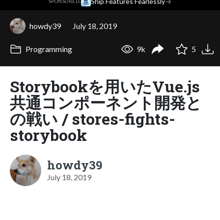
·
Ship Features Fearlessly
→
SPONSORED
howdy39
July 18, 2019
Programming
9k
5
Storybookを用いたVue.js
共通コンポーネント開発と
の戦い / stores-fights-
storybook
howdy39
July 18, 2019