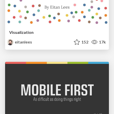
Visualization
eitanlees
152
17k