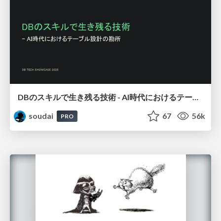
DBのスキルで生き残る技術 - AI時代におけるテーブル設計の勘所
soudai
67
56k
PRO