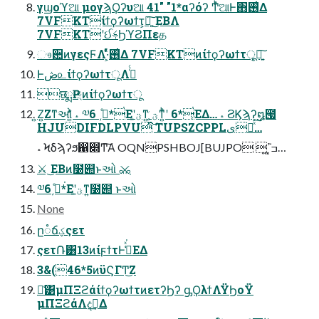
γϣοϓଆ μογϡϘʔυଆ 41" "1*αʔόʔ ͲͬͪଆͰ΋࢖͑Δ
7VFKTίϯϙʔωϯτ͕ཉ͍͠ ͜ΕΒΛ
7VFKTʹઈࢍϦϓϨΠεத
ෳ਺ͷγεςϜΛ·͕ͨͬͯ࢖͑Δ 7VFKTͷίϯϙʔωϯτू͕ཉ͍͠
Ͱڞ௨ίϯϙʔωϯτूΛ࡞ͬͨ
छྨҎ্ͷίϯϙʔωϯτू
͍Ζ͍Ζͳઓ͍͕͋ͬͨ ˔ ༧ظͤ͵ 6*่Εʹؾ͚ͮͳ͍ ؾ͔ͮͳ͍͏ͪʹ 6*่͕ΕΔ… ˔ ϨϏϡʔ͕໘౗
HJUDIFDLPVUͯ͠ TUPSZCPPLىಈͯ͠…
˔ Ϟδϡʔϧ഑෍Ͳ͏͠Α͏ OQNPSHBOJ[BUJPO ݁ߏ͓ߴ͍…
⚔ ͜ΕΒͷ໰୊ͱઓ͏ ⚔
༧ظͤ͵6*่Εʹؾ͚ͮͳ͍໰୊ ͱઓ͏
None
ը૾ճؼςετ
ςετ݁Ռ͸13ͷίϝϯτͰڭ͑ͯ͘ΕΔ
3&(46*5ͷϋϚΓͲ͜Ζ
ྫ͑͹μΠΞϩάίϯϙʔωϯτͷετʔϦʔ ᶃϘλϯΛΫϦοΫ
μΠΞϩάΛදࣔ͢Δ