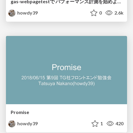
gas-webpagetestで パフォーマンス計測を始めよう / get-started-measuring-performance-with-gas-webpagetest
howdy39
0
2.6k
Promise
howdy39
1
420