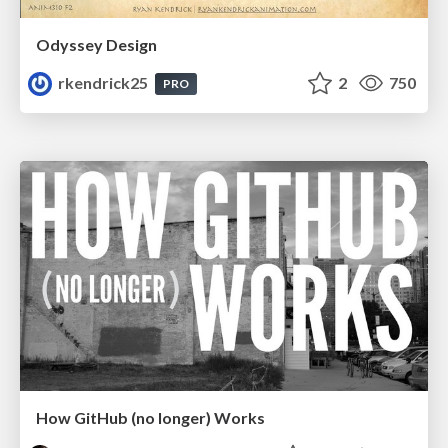
Odyssey Design
rkendrick25
2
750
PRO
How GitHub (no longer) Works