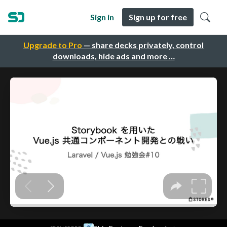
Sign in
Sign up for free
Upgrade to Pro
— share decks privately, control
downloads, hide ads and more …