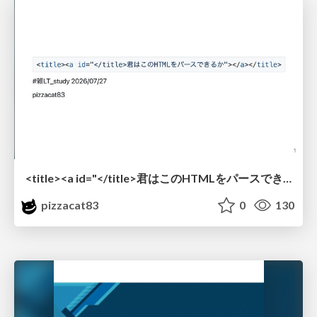
<title><a id="</title>君はこのHTMLをパースできるか"></a></title> #雑LT_study
pizzacat83
0
130