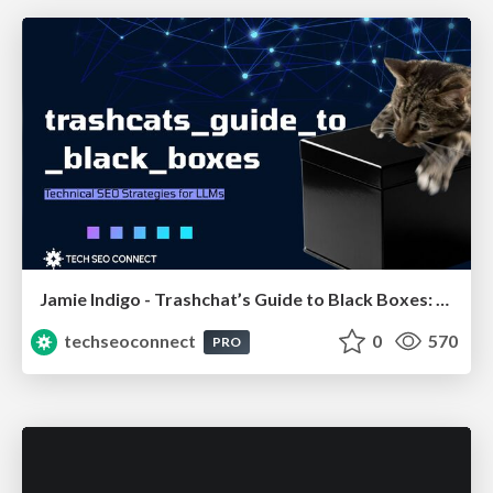
Jamie Indigo - Trashchat’s Guide to Black Boxes: Technical SEO Tactics for LLMs
techseoconnect
0
570
PRO