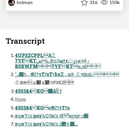
holman
316
150k
Transcript
4UPSZCPPLΛ༻͍ͨ
7VFKTڞ௨ίϯϙʔωϯτ։ൃͱͷઓ͍ -
BSBWFM7VFKTษڧձ
ࣗݾ঺հ ˔ ϑϩϯτΤϯυΤϯδχΞ ˔ ຊॻ͍ͯ·͢ ˓ ٕज़ॻయ   
˓ ٕॻത  த໺ ୡ໵ !IPXEZ
4503&4KQ஌ͬͯΔਓ !
None
4503&4KQͷϑϩϯτΤϯυ
γϣοϓଆ μογϡϘʔυଆ ओʹͭͷը໘Ͱߏ੒
γϣοϓଆ μογϡϘʔυଆ ڈ೥·Ͱ͸…