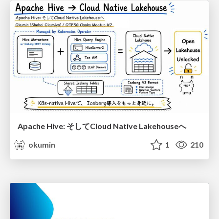
Apache Hive: そしてCloud Native Lakehouseへ
okumin
1
210