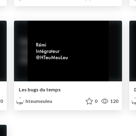
Les bugs du temps
0
hteumeuleu
0
120