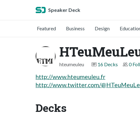
Speaker Deck
Featured
Business
Design
Educatio
HTeuMeuLe
hteumeuleu
16 Decks
0 Fol
http://www.hteumeuleu.fr
http://www.twitter.com/@HTeuMeuLe
Decks