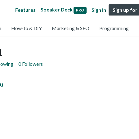
Speaker Deck
Features
Sign in
Sign up for
PRO
n
How-to & DIY
Marketing & SEO
Programming
u
lowing
0 Followers
u