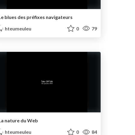
Le blues des préfixes navigateurs
hteumeuleu
0
79
La nature du Web
hteumeuleu
0
84