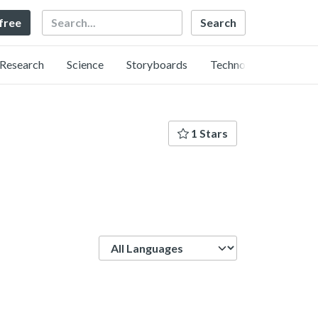
Search
 free
Research
Science
Storyboards
Technology
1 Stars
Language