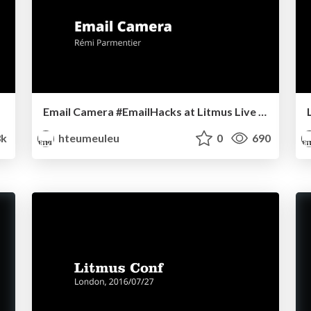
Email Camera #EmailHacks at Litmus Live 2017
k
hteumeuleu
0
690