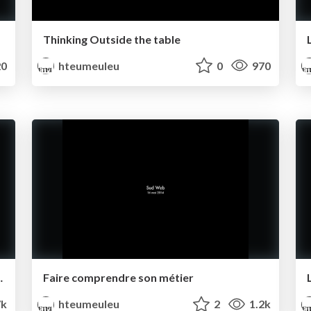
Thinking Outside the table
0
hteumeuleu
0
970
 de la préhistoire ?
Faire comprendre son métier
7k
hteumeuleu
2
1.2k