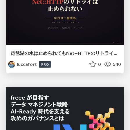
琵琶湖の水は止められてもNet--HTTPのリトライは止められない / You might be able to stop the water flow of Lake Biwa but you can't stop Net::HTTP retries
luccafort
0
540
PRO