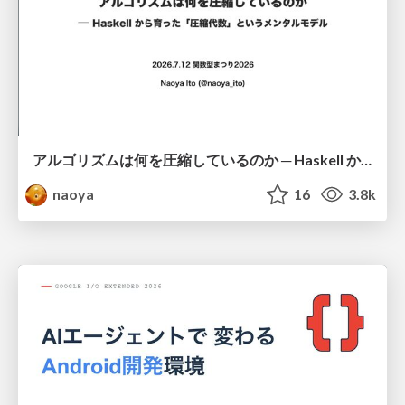
アルゴリズムは何を圧縮しているのか ─ Haskell から育った「圧縮代数」というメンタルモデル
naoya
16
3.8k