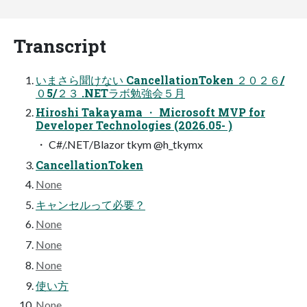
Transcript
いまさら聞けない CancellationToken ２０２６/
０5/２３ .NETラボ勉強会５月
Hiroshi Takayama ・ Microsoft MVP for
Developer Technologies (2026.05- )
・ C#/.NET/Blazor tkym @h_tkymx
CancellationToken
None
キャンセルって必要？
None
None
None
使い方
None