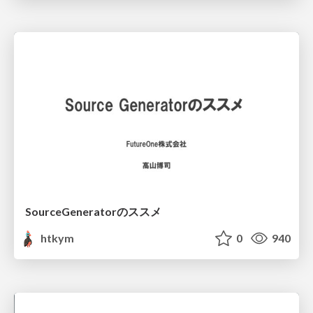
SourceGeneratorのススメ
htkym
0
940