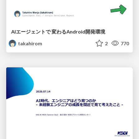
AIエージェントで 変わるAndroid開発環境
takahirom
2
770