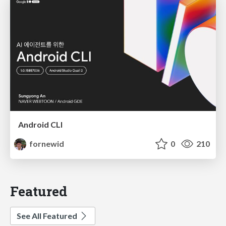
Android CLI
fornewid
0
210
Featured
See All Featured