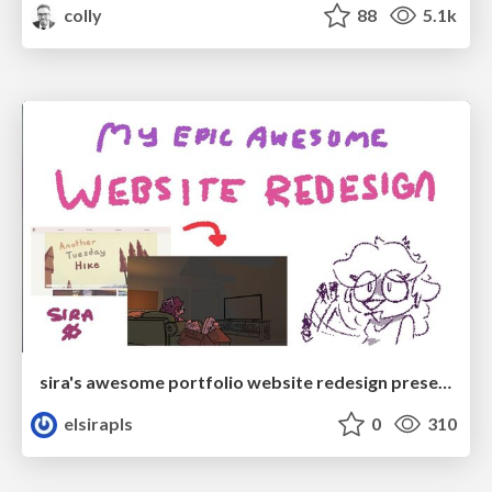
colly
88
5.1k
sira's awesome portfolio website redesign presentation
elsirapls
0
310