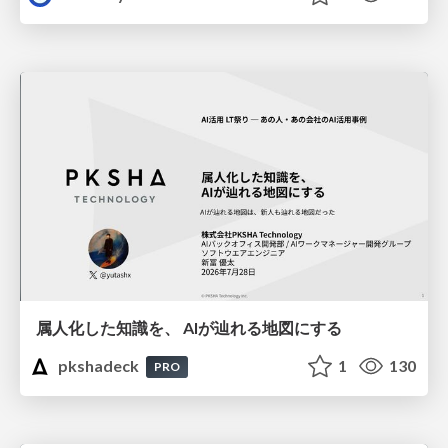
属人化した知識を、 AIが辿れる地図にする
pkshadeck
1
130
PRO