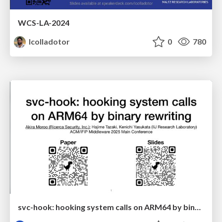
WCS-LA-2024
lcolladotor
0
780
svc-hook: hooking system calls on ARM64 by binary rewriting