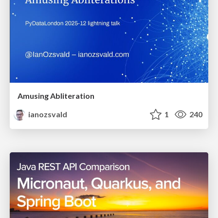
Amusing Abliteration
ianozsvald
1
240