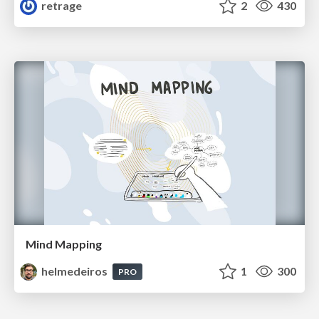
retrage
2
430
Mind Mapping
helmedeiros
1
300
PRO