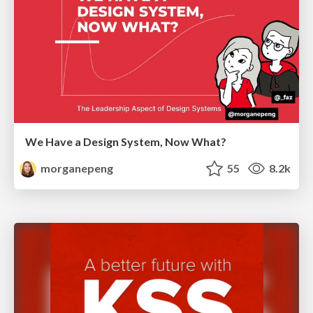
We Have a Design System, Now What?
morganepeng
55
8.2k