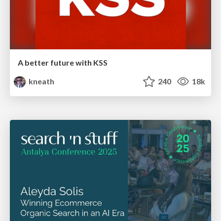
A better future with KSS
kneath
240
18k