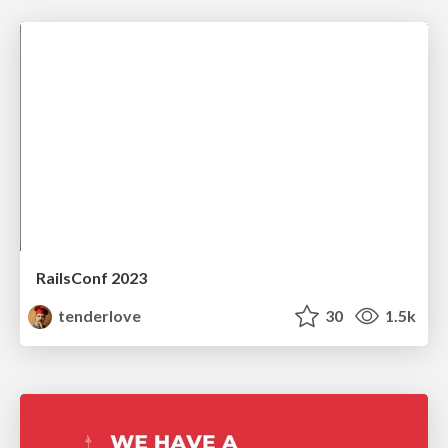
RailsConf 2023
tenderlove
30
1.5k