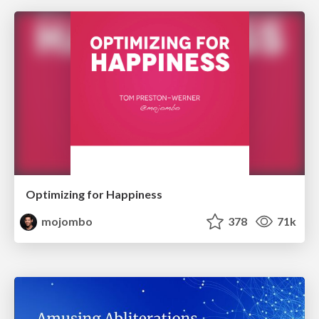
Optimizing for Happiness
mojombo
378
71k