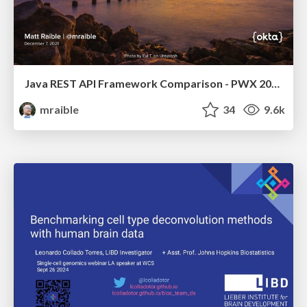
Java REST API Framework Comparison - PWX 2021
mraible
34
9.6k