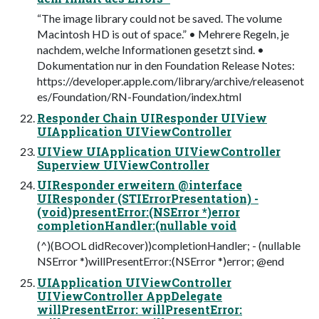
“The image library could not be saved. The volume
Macintosh HD is out of space.” • Mehrere Regeln, je
nachdem, welche Informationen gesetzt sind. •
Dokumentation nur in den Foundation Release Notes:
https://developer.apple.com/library/archive/releasenot
es/Foundation/RN-Foundation/index.html
Responder Chain UIResponder UIView
UIApplication UIViewController
UIView UIApplication UIViewController
Superview UIViewController
UIResponder erweitern @interface
UIResponder (STIErrorPresentation) -
(void)presentError:(NSError *)error
completionHandler:(nullable void
(^)(BOOL didRecover))completionHandler; - (nullable
NSError *)willPresentError:(NSError *)error; @end
UIApplication UIViewController
UIViewController AppDelegate
willPresentError: willPresentError: