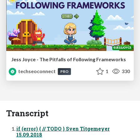
Jess Joyce - The Pitfalls of Following Frameworks
techseoconnect
1
330
PRO
Transcript
if (error) { // TODO } Sven Titgemeyer
15.09.2018