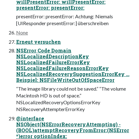
willPresentError: willPresentError:
presentError: presentError:
presentError: presentError: Achtung: Niemals
[UIResponder presentError:] überschreiben
None
Erneut versuchen
NSError Code Domain
NSLocalizedDescriptionKey
NSLocalizedFailureErrorKey
NSLocalizedFailureReasonErrorKey
NSLocalizedRecoverySuggestionErrorKey …
Beispiel: NSFileWriteOutOfSpaceError
“The image library could not be saved.” “The volume
Macintosh HD is out of space.”
NSLocalizedRecoveryOptionsErrorKey
NSRecoveryAttempterErrorKey
@interface
NSObject(NSErrorRecoveryAttempting) -
(BOOL)attemptRecoveryFromError:(NSError
*)error optionIndex: