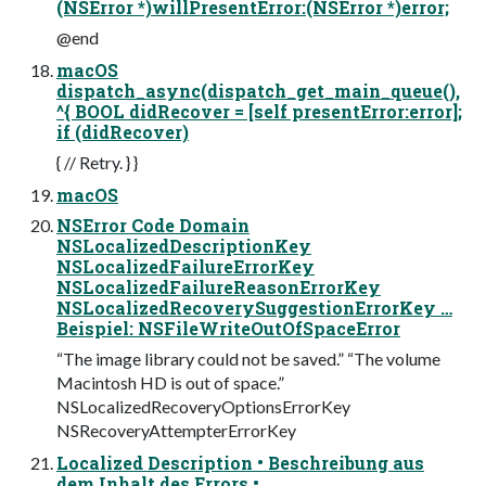
(NSError *)willPresentError:(NSError *)error;
@end
macOS
dispatch_async(dispatch_get_main_queue(),
^{ BOOL didRecover = [self presentError:error];
if (didRecover)
{ // Retry. } }
macOS
NSError Code Domain
NSLocalizedDescriptionKey
NSLocalizedFailureErrorKey
NSLocalizedFailureReasonErrorKey
NSLocalizedRecoverySuggestionErrorKey …
Beispiel: NSFileWriteOutOfSpaceError
“The image library could not be saved.” “The volume
Macintosh HD is out of space.”
NSLocalizedRecoveryOptionsErrorKey
NSRecoveryAttempterErrorKey
Localized Description • Beschreibung aus
dem Inhalt des Errors •