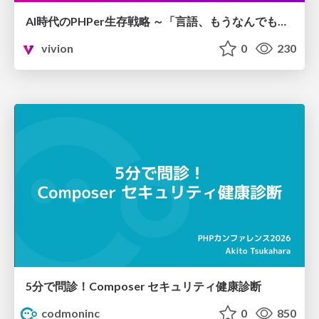
AI時代のPHPer生存戦略 ～「言語、もうなんでもよくない？」に本気で向き合う～
vivion
0
230
5分で問診！Composer セキュリティ健康診断
codmoninc
0
850