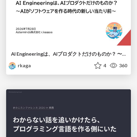
AI Engineeringは、AIプロダクトだけのものか？ 〜AIがソフトウェアを作る時代の新しい当たり前〜 / No AI in your product. AI Engineering in your development.
rkaga
4
360