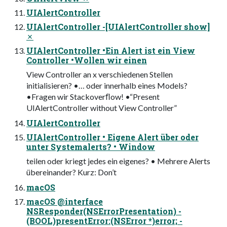
UIAlertController
UIAlertController -[UIAlertController show]
✗
UIAlertController •Ein Alert ist ein View
Controller •Wollen wir einen
View Controller an x verschiedenen Stellen
initialisieren? •… oder innerhalb eines Models?
•Fragen wir Stackoverﬂow! •“Present
UIAlertController without View Controller”
UIAlertController
UIAlertController • Eigene Alert über oder
unter Systemalerts? • Window
teilen oder kriegt jedes ein eigenes? • Mehrere Alerts
übereinander? Kurz: Don’t
macOS
macOS @interface
NSResponder(NSErrorPresentation) -
(BOOL)presentError:(NSError *)error; -