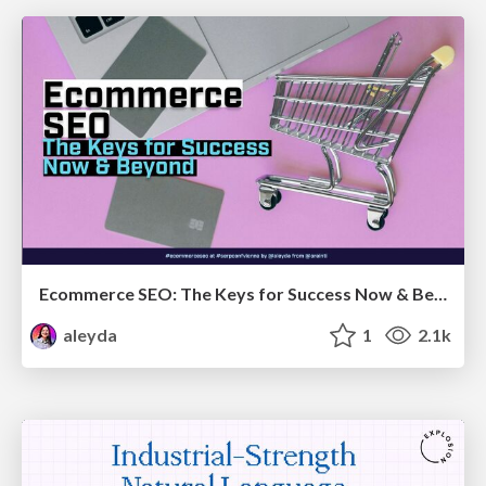
Ecommerce SEO: The Keys for Success Now & Beyond - #SERPConf2024
aleyda
1
2.1k