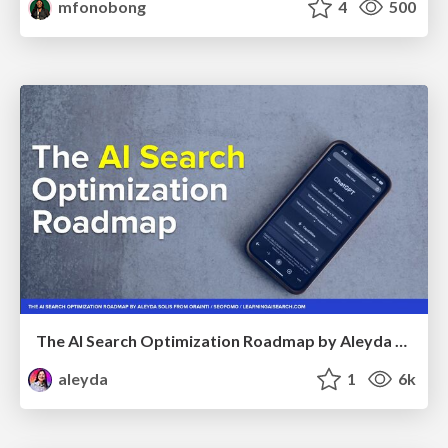
mfonobong
4
500
The AI Search Optimization Roadmap by Aleyda Solis
aleyda
1
6k