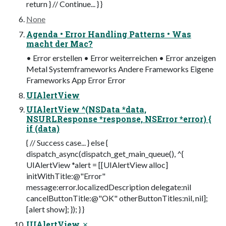
return } // Continue... } }
None
Agenda • Error Handling Patterns • Was
macht der Mac?
• Error erstellen • Error weiterreichen • Error anzeigen
Metal Systemframeworks Andere Frameworks Eigene
Frameworks App Error Error
UIAlertView
UIAlertView ^(NSData *data,
NSURLResponse *response, NSError *error) {
if (data)
{ // Success case... } else {
dispatch_async(dispatch_get_main_queue(), ^{
UIAlertView *alert = [[UIAlertView alloc]
initWithTitle:@"Error"
message:error.localizedDescription delegate:nil
cancelButtonTitle:@"OK" otherButtonTitles:nil, nil];
[alert show]; }); } }
UIAlertView ✗