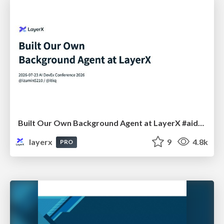
Built Our Own Background Agent at LayerX #aidevex_findy
layerx
9
4.8k
PRO