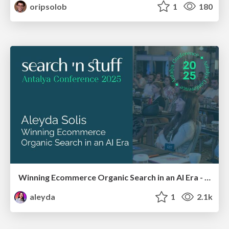
oripsolob
1
180
Winning Ecommerce Organic Search in an AI Era - #searchnstuff2025
aleyda
1
2.1k