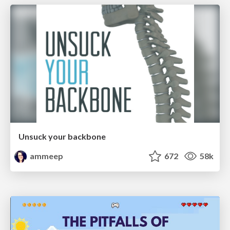
Unsuck your backbone
ammeep
672
58k