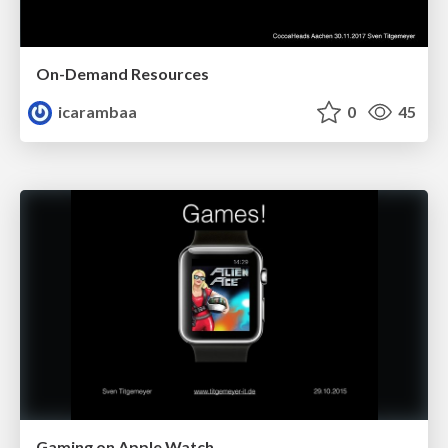
On-Demand Resources
icarambaa
0
45
Gaming on Apple Watch