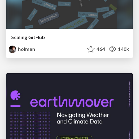
Scaling GitHub
holman
464
140k