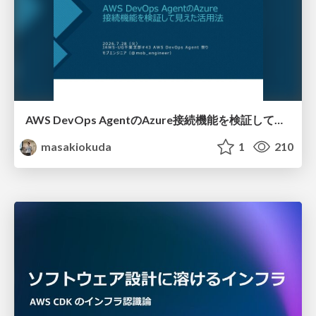
AWS DevOps AgentのAzure接続機能を検証して見えた活用法／Use Cases Verified for the AWS DevOps Agent's Azure Connectivity Feature
masakiokuda
1
210