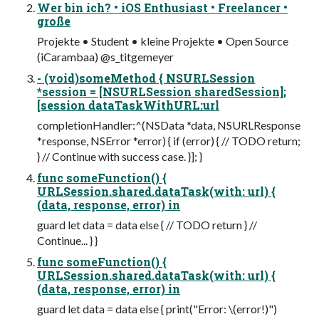
Wer bin ich? • iOS Enthusiast • Freelancer •
große
Projekte • Student • kleine Projekte • Open Source
(iCarambaa) @s_titgemeyer
- (void)someMethod { NSURLSession
*session = [NSURLSession sharedSession];
[session dataTaskWithURL:url
completionHandler:^(NSData *data, NSURLResponse
*response, NSError *error) { if (error) { // TODO return;
} // Continue with success case. }]; }
func someFunction() {
URLSession.shared.dataTask(with: url) {
(data, response, error) in
guard let data = data else { // TODO return } //
Continue... } }
func someFunction() {
URLSession.shared.dataTask(with: url) {
(data, response, error) in
guard let data = data else { print("Error: \(error!)")