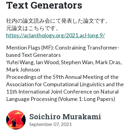
Text Generators
社内の論文読み会にて発表した論文です。
元論文はこちらです。
https://aclanthology.org/2021.acl-long.9/
Mention Flags (MF): Constraining Transformer-
based Text Generators
Yufei Wang, Ian Wood, Stephen Wan, Mark Dras,
Mark Johnson
Proceedings of the 59th Annual Meeting of the
Association for Computational Linguistics and the
11th International Joint Conference on Natural
Language Processing (Volume 1: Long Papers)
Soichiro Murakami
September 07, 2021