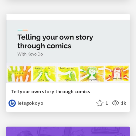
Tell your own story through comics
letsgokoyo
1
1k