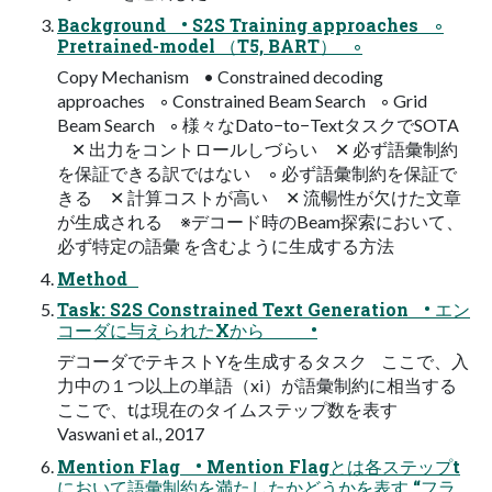
Background • S2S Training approaches ◦
Pretrained-model （T5, BART） ◦
Copy Mechanism • Constrained decoding
approaches ◦ Constrained Beam Search ◦ Grid
Beam Search ◦ 様々なDato−to−TextタスクでSOTA
✕ 出力をコントロールしづらい ✕ 必ず語彙制約
を保証できる訳ではない ◦ 必ず語彙制約を保証で
きる ✕ 計算コストが高い ✕ 流暢性が欠けた文章
が生成される ※デコード時のBeam探索において、
必ず特定の語彙 を含むように生成する方法
Method
Task: S2S Constrained Text Generation • エン
コーダに与えられたXから •
デコーダでテキストYを生成するタスク ここで、入
力中の１つ以上の単語（xi）が語彙制約に相当する
ここで、tは現在のタイムステップ数を表す
Vaswani et al., 2017
Mention Flag • Mention Flagとは各ステップt
において語彙制約を満たしたかどうかを表す “フラ