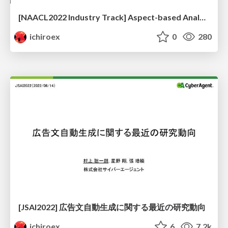
[NAACL2022 Industry Track] Aspect-based Analysis of Advertising Appeals for Search Engine Advertising
ichiroex
0
280
[JSAI2022] 広告文自動生成に関する最近の研究動向
ichiroex
6
7.2k