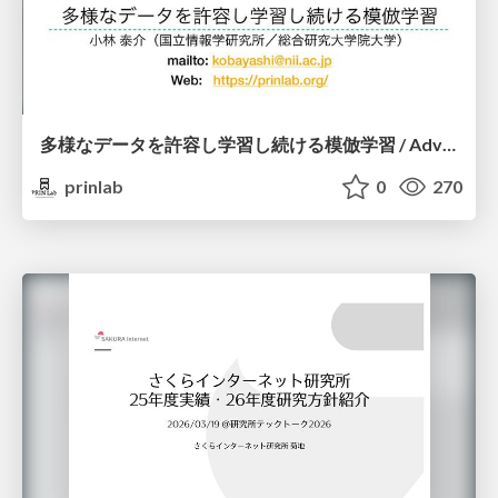
多様なデータを許容し学習し続ける模倣学習 / Advanced Imitation Learning for VLA
prinlab
0
270