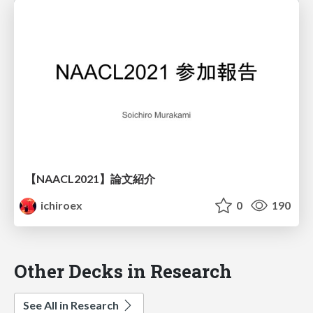
【NAACL2021】論文紹介
ichiroex
0
190
Other Decks in Research
See All in Research