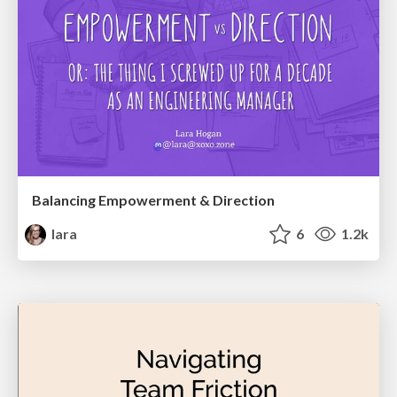
Balancing Empowerment & Direction
lara
6
1.2k