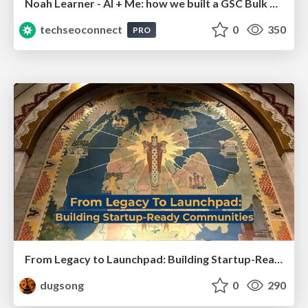
Noah Learner - AI + Me: how we built a GSC Bulk Export data pipeline
techseoconnect
0
350
PRO
From Legacy to Launchpad: Building Startup-Ready Communities
dugsong
0
290