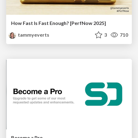
How Fast Is Fast Enough? [PerfNow 2025]
tammyeverts
3
710
Become a Pro