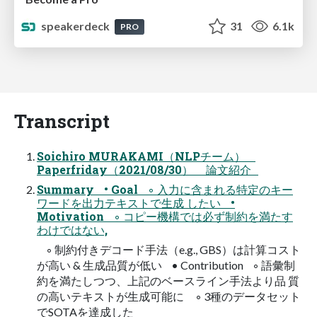
speakerdeck
31
6.1k
PRO
Transcript
Soichiro MURAKAMI（NLPチーム）
Paperfriday（2021/08/30） 論文紹介
Summary • Goal ◦ 入力に含まれる特定のキー
ワードを出力テキストで生成 したい •
Motivation ◦ コピー機構では必ず制約を満たす
わけではない,
◦ 制約付きデコード手法（e.g., GBS）は計算コスト
が高い & 生成品質が低い • Contribution ◦ 語彙制
約を満たしつつ、上記のベースライン手法より品 質
の高いテキストが生成可能に ◦ 3種のデータセット
でSOTAを達成した