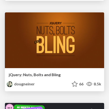
jQuery: Nuts, Bolts and Bling
dougneiner
66
8.5k