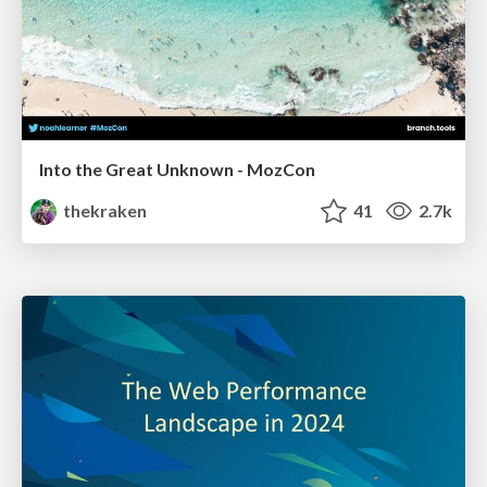
Into the Great Unknown - MozCon
thekraken
41
2.7k