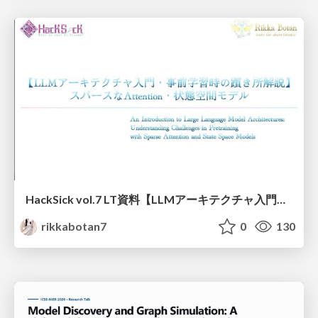
HackSick vol.7 LT資料【LLMアーキテクチャ入門・事前学習時の躓き所解説】 スパースなAttention・状態空間モデル
rikkabotan7
0
130