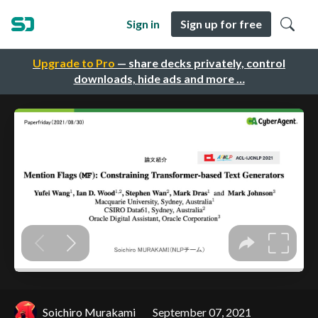
Sign in
Sign up for free
Upgrade to Pro
— share decks privately, control
downloads, hide ads and more …
Soichiro Murakami
September 07, 2021