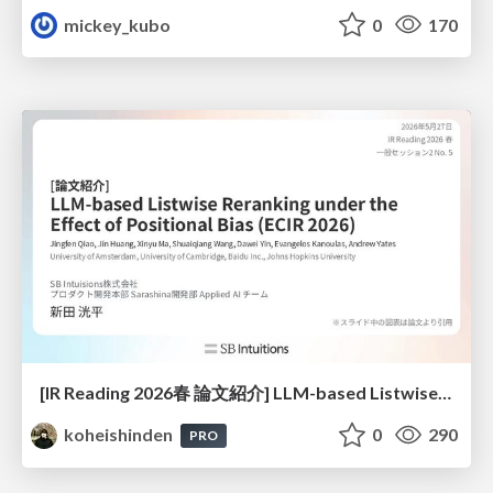
mickey_kubo
0
170
[IR Reading 2026春 論文紹介] LLM-based Listwise Reranking under the Effect of Positional Bias (ECIR 2026) /IR-Reading-2026-Spring
koheishinden
0
290
PRO