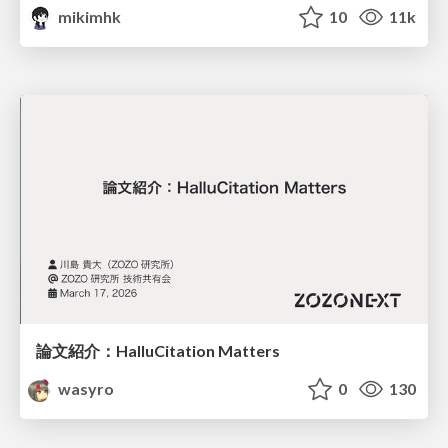
mikimhk
10
11k
論文紹介：HalluCitation Matters
wasyro
0
130