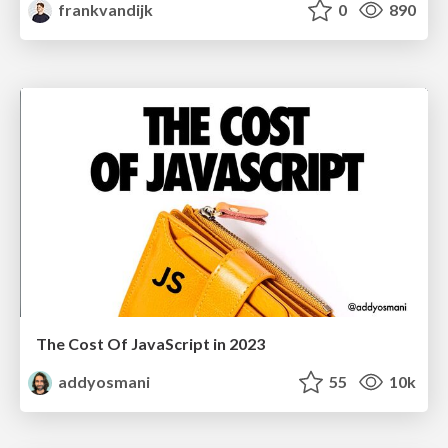
frankvandijk
0
890
The Cost Of JavaScript in 2023
addyosmani
55
10k