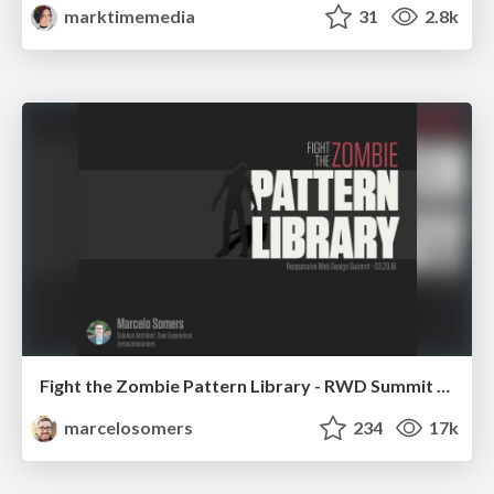
marktimemedia
31
2.8k
Fight the Zombie Pattern Library - RWD Summit 2016
marcelosomers
234
17k