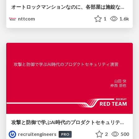
オートロックマンションなのに、各部屋は施錠なし！？ 攻撃者が組織内ネットワークで大暴れする理由 / The Front Door Is Locked, but the Rooms Are Wide Open: Why Attackers Move Freely Inside Enterprise Networks
nttcom
1
1.6k
攻撃と防御で学ぶAI時代のプロダクトセキュリティ演習
recruitengineers
2
500
PRO