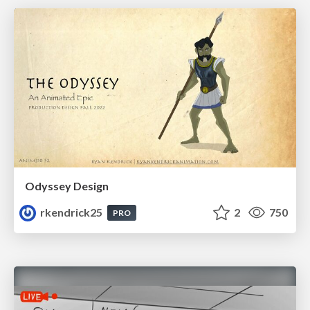
Odyssey Design
rkendrick25
2
750
PRO