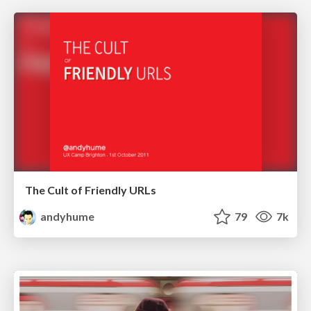
The Cult of Friendly URLs
andyhume
79
7k