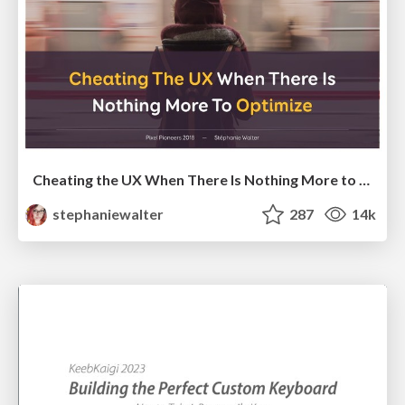
Cheating the UX When There Is Nothing More to Optimize - PixelPioneers
stephaniewalter
287
14k