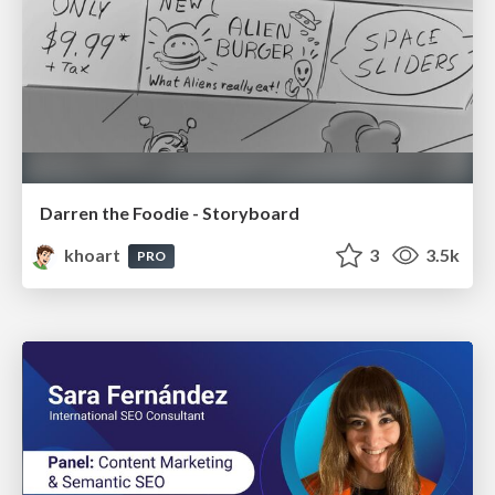
Darren the Foodie - Storyboard
khoart
3
3.5k
PRO