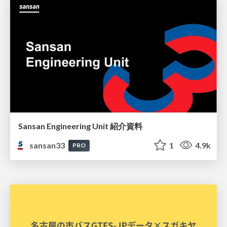
Sansan Engineering Unit 紹介資料
sansan33
1
4.9k
PRO