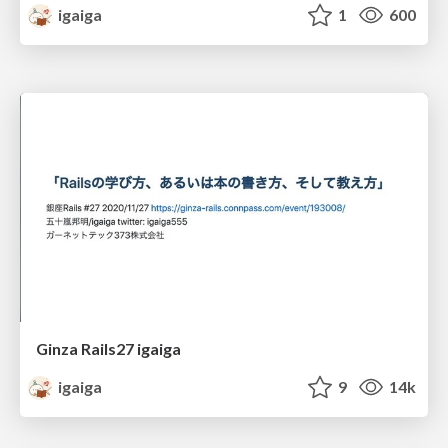
igaiga
1
600
Ginza Rails27 igaiga
igaiga
9
14k