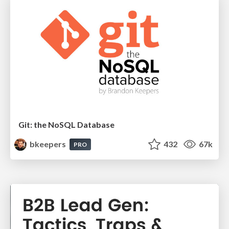
Git: the NoSQL Database
bkeepers
432
67k
PRO