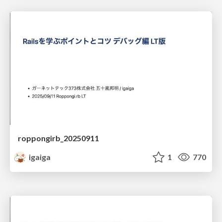
roppongirb_20250911
igaiga
1
770