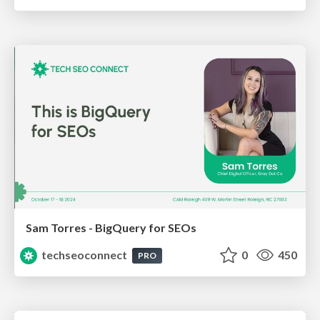
Sam Torres - BigQuery for SEOs
techseoconnect
0
450
PRO