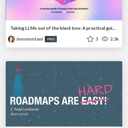
Taking LLMs out of the black box: A practical guide to human-in-the-loop distillation
inesmontani
3
2.3k
PRO