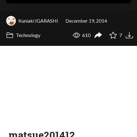
Kuniaki IGARASHI
December 19, 2014
Technology
610
7
matsue201412