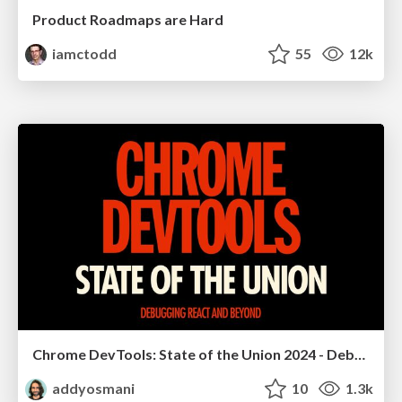
Product Roadmaps are Hard
iamctodd
55
12k
Chrome DevTools: State of the Union 2024 - Debugging React & Beyond
addyosmani
10
1.3k