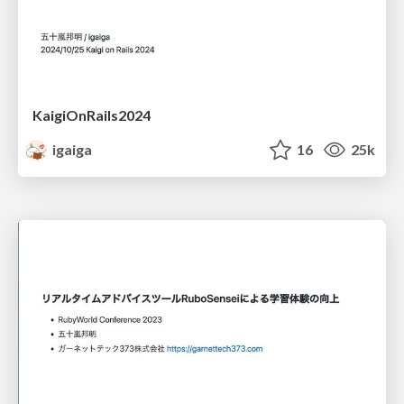
KaigiOnRails2024
igaiga
16
25k