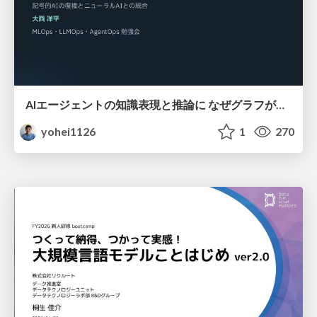
AIエージェントの知識表現と推論に なぜグラフが使われるのか - 記号的AIの復権とニューラルAIとの統合
yohei1126
1
270