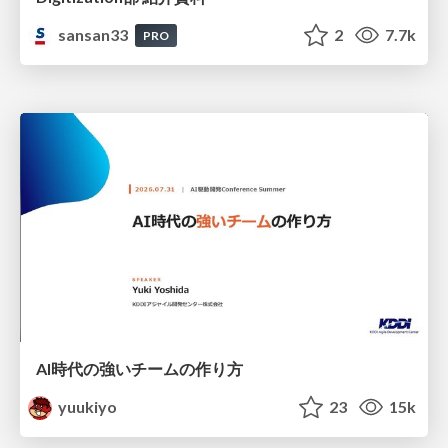
sansan33
2
7.7k
PRO
AI時代の強いチームの作り方
yuukiyo
23
15k