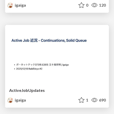
igaiga
0
120
ActiveJobUpdates
igaiga
1
690