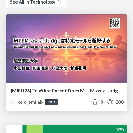
See All in Technology
[MIRU26] To What Extent Does MLLM-as-a-Judge Exhibit Cross-Model Preference Bias?
keio_smilab
0
200
PRO