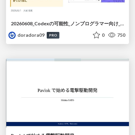
20260608_Codexの可能性_ノンプログラマー向け_大城追記
doradora09
0
750
PRO