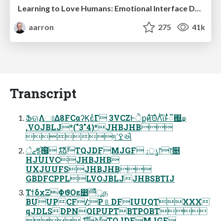
Learning to Love Humans: Emotional Interface Design
aarron
275
41k
Transcript
ՖଋΛଃΔ8FCαʔϏεͮ͘Γ 3VCZͰੈքͷ͋͠ΘͤΛͪΐͬͱͣͭ૿΍͢ํ๏
,VOJBLJ*("3"4)*JHBJHB
দߐߴઐ
ޒेཛྷ๜໌ גࣜձࣾTQJDFMJGF ։ൃ෦෦௕
HJUIVCJHBJHB
UXJUUFSJHBJHB
GBDFCPPLLVOJBLJJHBSBTIJ
ΤϯδχΞΦϑΟε෺݅ืूத
BUUPCF/:P⒏DFIUUQTXXX
qJDLSDPNQIPUPTBTPOBT
 גࣜձࣾTQJDFMJGF