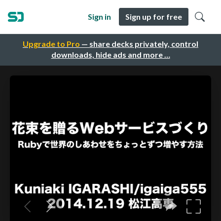
Sign in
Sign up for free
Upgrade to Pro
— share decks privately, control
downloads, hide ads and more …