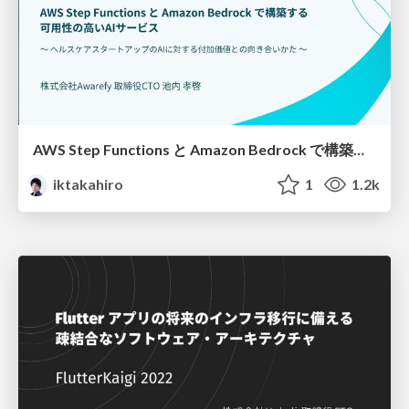
AWS Step Functions と Amazon Bedrock で構築する 可用性の高いAIサービス / Awarefy-AI-AWS-Bedrock-Step-Functions
iktakahiro
1
1.2k