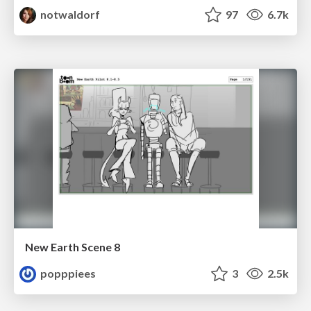
notwaldorf
97
6.7k
New Earth Scene 8
popppiees
3
2.5k