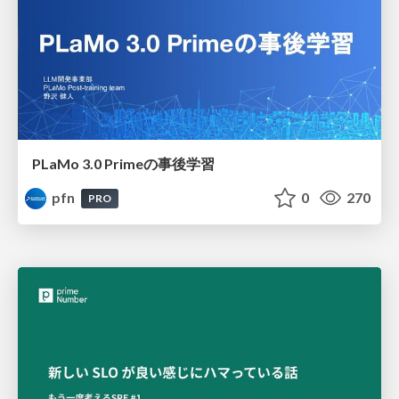
PLaMo 3.0 Primeの事後学習
pfn
0
270
PRO