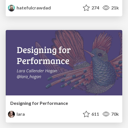
hatefulcrawdad
274
21k
Designing for Performance
lara
611
70k