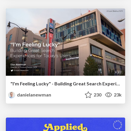
"I'm Feeling Lucky" - Building Great Search Experiences for Today's Users (#IAC19)
danielanewman
230
23k