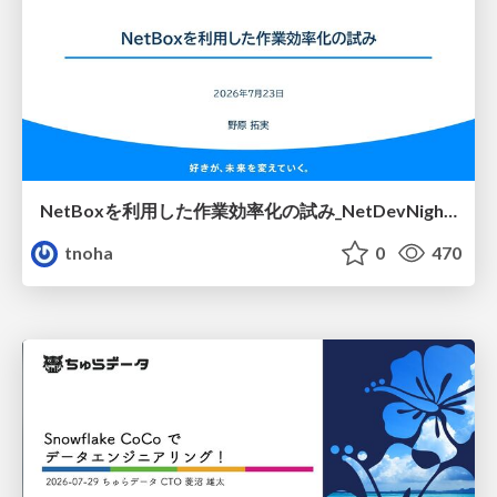
NetBoxを利用した作業効率化の試み_NetDevNight4
tnoha
0
470