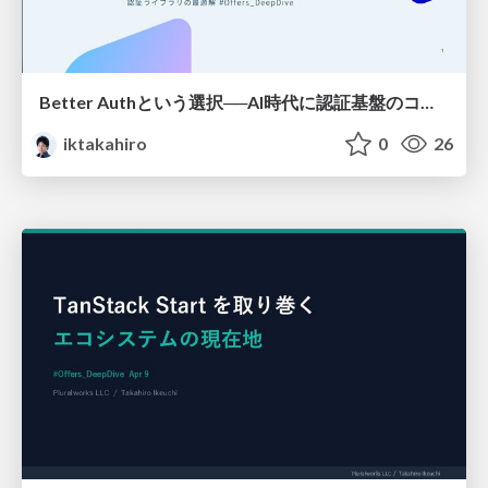
Better Authという選択──AI時代に認証基盤のコードを持つ意味とは / better-auth-ai-era
iktakahiro
0
26