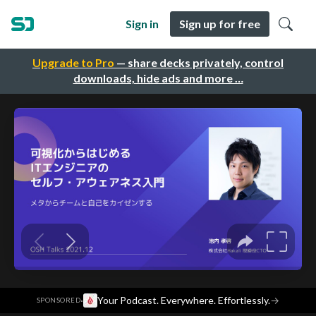
Sign in
Sign up for free
Upgrade to Pro
— share decks privately, control
downloads, hide ads and more …
·
Your Podcast. Everywhere. Effortlessly.
→
SPONSORED