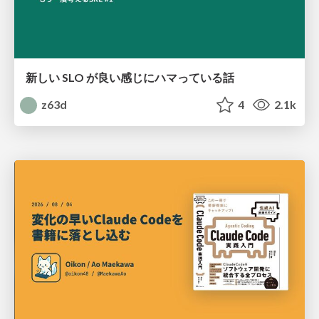
新しい SLO が良い感じにハマっている話
z63d
4
2.1k