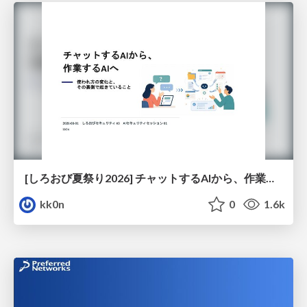
[しろおび夏祭り2026] チャットするAIから、作業するAIへ - 使われ方の変化と、その裏側で起きていること
kk0n
0
1.6k