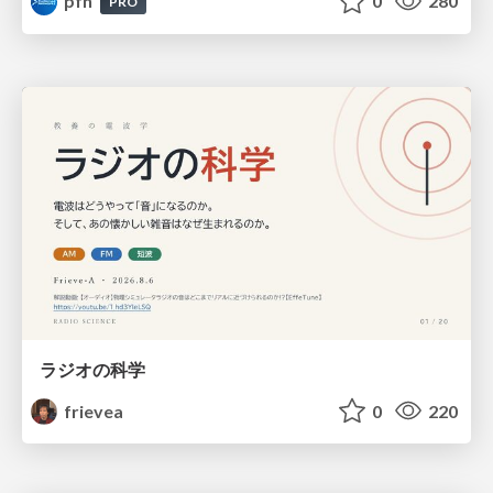
pfn
0
280
PRO
ラジオの科学
frievea
0
220