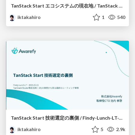
TanStack Start エコシステムの現在地 / TanStack Start Ecosystem 2026
iktakahiro
1
540
TanStack Start 技術選定の裏側 / Findy-Lunch-LT-TanStack-Start
iktakahiro
5
2.9k