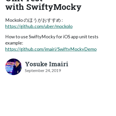
with SwiftyMocky
Mockolo のほうがおすすめ :
https://github.com/uber/mockolo
How to use SwiftyMocky for iOS app unit tests
example:
https://github.com/imairi/SwiftyMockyDemo
Yosuke Imairi
September 24, 2019