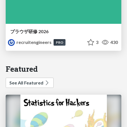
ブラウザ研修 2026
recruitengineers
3
430
PRO
Featured
See All Featured