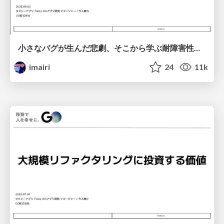
小さなバグが生んだ悲劇、そこから学ぶ耐障害性の高いアプリ設計
imairi
24
11k