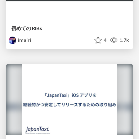
初めての RIBs
imairi
4
1.7k