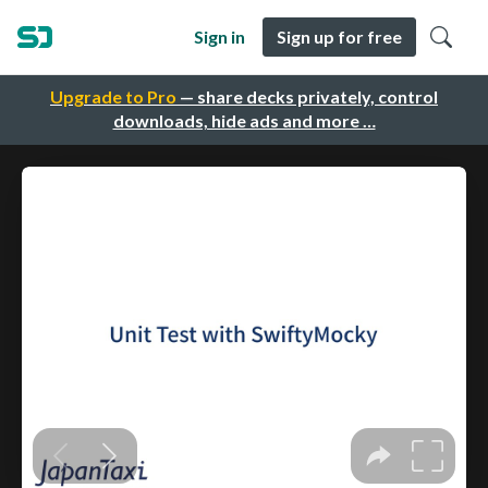
Sign in
Sign up for free
Upgrade to Pro
— share decks privately, control
downloads, hide ads and more …