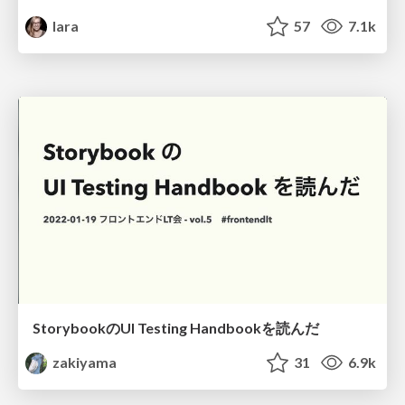
lara
57
7.1k
StorybookのUI Testing Handbookを読んだ
zakiyama
31
6.9k