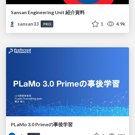
Sansan Engineering Unit 紹介資料
sansan33
1
4.9k
PRO
PLaMo 3.0 Primeの事後学習