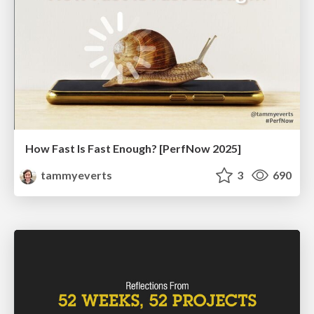
How Fast Is Fast Enough? [PerfNow 2025]
tammyeverts
3
690