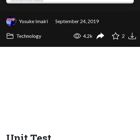
Yosuke Imairi
September 24, 2019
Technology
4.2k
2
Unit Test