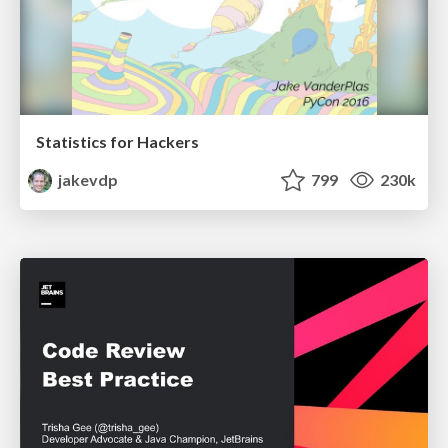
Statistics for Hackers
jakevdp
799
230k