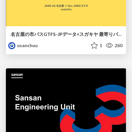
名古屋の市バスGTFS-JPデータ×スガキヤ 最寄りバス停検索をAmazon ElastiCache Serverless for Valkeyで最適化する
usanchuu
1
260