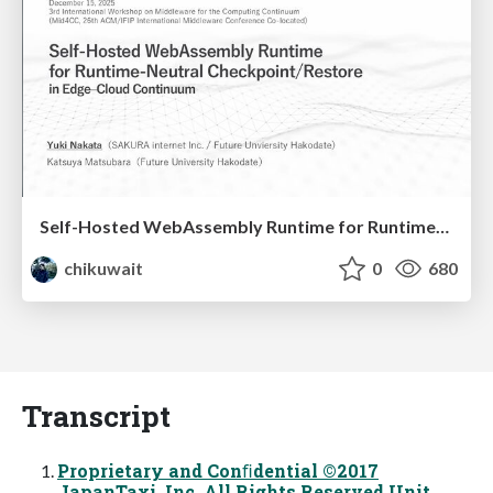
Self-Hosted WebAssembly Runtime for Runtime-Neutral Checkpoint/Restore in Edge–Cloud Continuum
chikuwait
0
680
Transcript
Proprietary and Conﬁdential ©2017
JapanTaxi, Inc. All Rights Reserved Unit