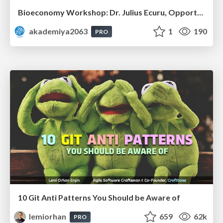
Bioeconomy Workshop: Dr. Julius Ecuru, Opportunities for a Bioeconomy in West Africa
akademiya2063
1
190
PRO
10 Git Anti Patterns You Should be Aware of
lemiorhan
659
62k
PRO