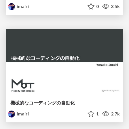
imairi
0
3.5k
機械的なコーディングの自動化
imairi
1
2.7k