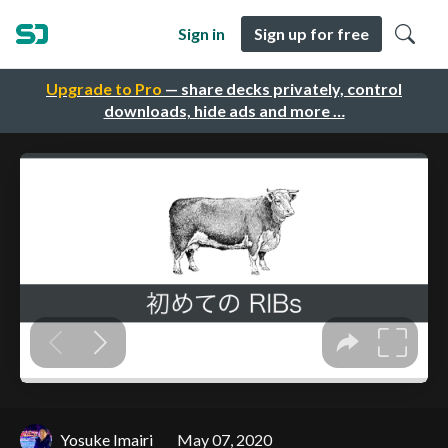
Sign in
Sign up for free
Upgrade to Pro
— share decks privately, control
downloads, hide ads and more …
Yosuke Imairi
May 07, 2020