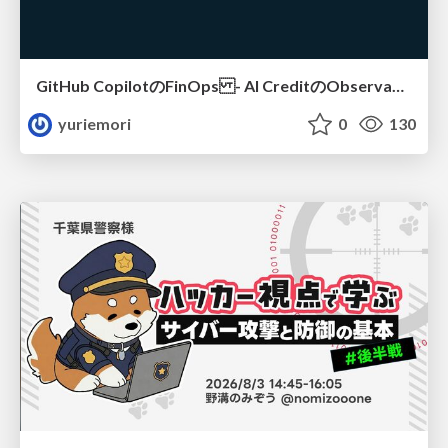
GitHub CopilotのFinOps - AI CreditのObservabilityと価値を生むためのエージェント設計
yuriemori
0
130