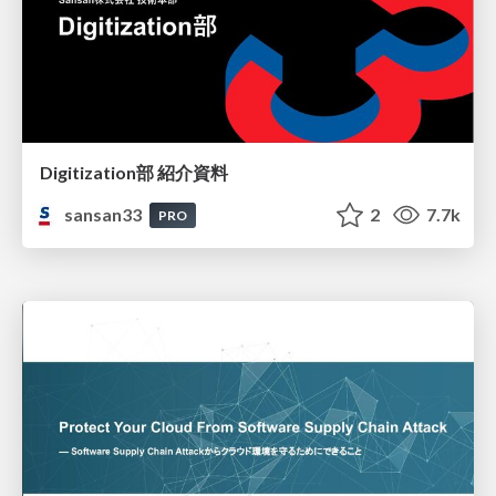
Digitization部 紹介資料
sansan33
2
7.7k
PRO