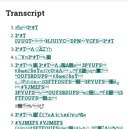
Transcript
ॳΊͯͷ3*#T
3*#T
IUUQTHJUIVCDPNVCFS3*#T
3*#TΛ࠾༻͍ͯ͠ΔΞϓϦ
ୈҰষɿ3*#Tͱ͸
3*#Tͱ͸ 3*#TΛߏ੒͢Δ΋ͷ 3PVUFS
ϏδωεϩδοΫͷϧʔςΟϯάΛ୲͏ ඞཁͰ͋Ε͹ը໘ભҠ΋͓͜ͳ͏
*OUFSBDUPS ϏδωεϩδοΫ
௨৴ॲཧɺঢ়ଶͷߋ৽ɺ1SFTFOUFS΍3PVUFS΁ͷ໋ྩ
 #VJMEFS
3PVUFSͱ*OUFSBDUPSͷੜ੒ʢඞཁͰ͋Ε͹1S
FTFOUFS΋ʣ
ੜ੒࣌ʹ%*Λ͓͜ͳ͏
3*#Tͱ͸ ͦΕͧΕ͕ͲͷΑ͏ʹίϛϡχέʔγϣϯ͍ͯ͠Δͷ͔
#VJMEFS #VJMEFS
ʢᶃ1SFTFOUFSͷੜ੒ɺॳظԽʹඞཁͳ৘ใΛ%*