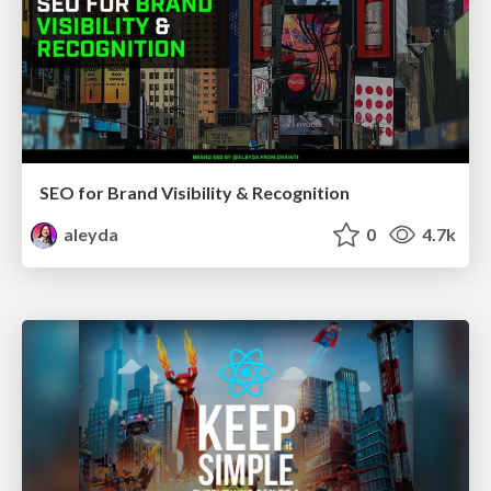
SEO for Brand Visibility & Recognition
aleyda
0
4.7k