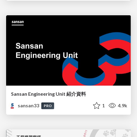
Sansan Engineering Unit 紹介資料
sansan33
1
4.9k
PRO