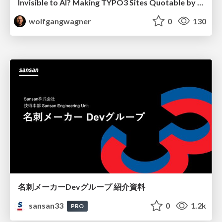
Invisible to AI? Making TYPO3 Sites Quotable by AI Search Systems
wolfgangwagner
0
130
名刺メーカーDevグループ 紹介資料
sansan33
0
1.2k
PRO