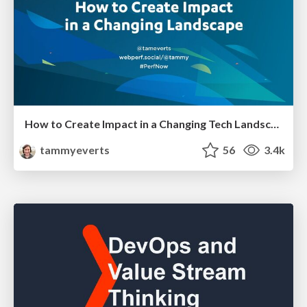
How to Create Impact in a Changing Tech Landscape [PerfNow 2023]
tammyeverts
56
3.4k