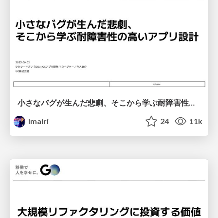
小さなバグが生んだ悲劇、そこから学ぶ耐障害性の高いアプリ設計
imairi
24
11k