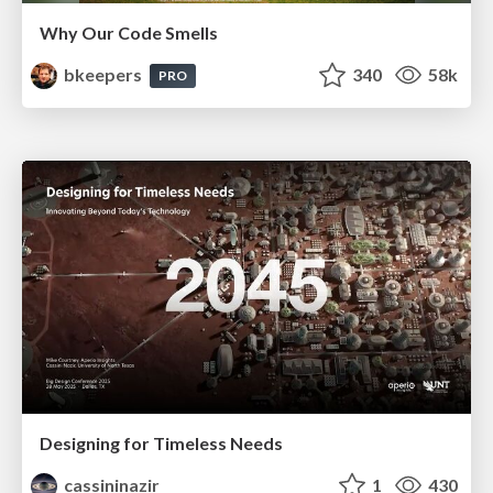
Why Our Code Smells
bkeepers
340
58k
PRO
Designing for Timeless Needs
cassininazir
1
430