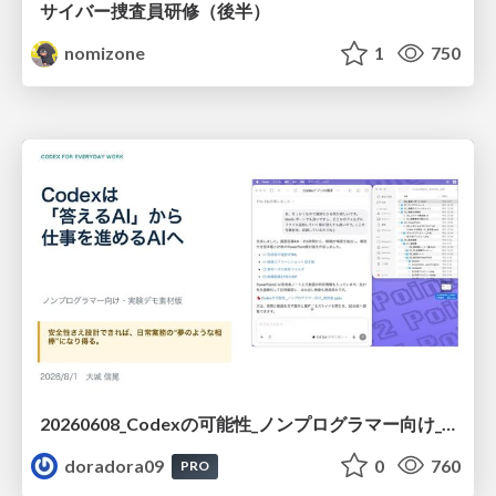
サイバー捜査員研修（後半）
nomizone
1
750
20260608_Codexの可能性_ノンプログラマー向け_大城追記
doradora09
0
760
PRO