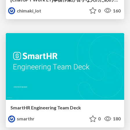
chimaki_iot
0
160
SmartHR Engineering Team Deck
smarthr
0
180