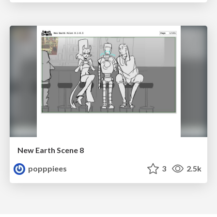
New Earth Scene 8
popppiees
3
2.5k