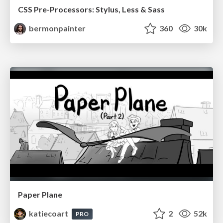
CSS Pre-Processors: Stylus, Less & Sass
bermonpainter
360
30k
Paper Plane
katiecoart
2
52k
PRO