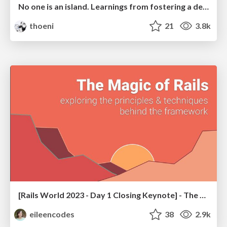
No one is an island. Learnings from fostering a developers community.
thoeni
21
3.8k
[Rails World 2023 - Day 1 Closing Keynote] - The Magic of Rails
eileencodes
38
2.9k