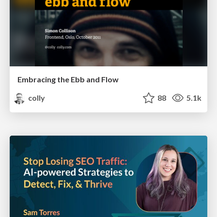
Embracing the Ebb and Flow
colly
88
5.1k