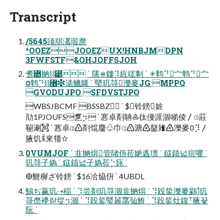
Transcript
/5645须㸞灇瑖爢
*OOEZJOOEZUX!HNBJMDPN
3FWFSTF&OHJOFFSJOH
㖈Ꟛ㨥⛓⵹ ˙ 䧮⧺鏤⡹䊺竤剚 ˙ ✳鹎⡙⼧鹎⡙⼧
Ⱉ鹎⡙⛓꟦✽湱鱲䳖 ˙ 㻨玑䒭濼麥JG MPPQ
GVODUJPO SFDVSTJPO
WBSJBCMF BSSBZ ˙ $铃鎊㛇
劥1PJOUFS乽⡲ ˙ 㥶卓剤聃♶㣖僈涯涸㖒倰〳⟃莊
䩛涮㉏ ˙ 㥶卓⟃♳剤馄麕♧⼱⟃♳溏♶䥢䧴♶濼麥⡹〳
腋饥ꐫ來㹔✫
0VUMJOF ˙ ⾲㨥焺管陼㐼莅㛂遤墂 ˙ 鎹䥊넓垸㘗 ˙
玑䒭⼦媯 ˙ 鎹䥊넓⼦媯莅⡑㽷 ˙
ⴲ䱳穉ざ铃鎊 ˙ $16冾㶸㐼 ˙ 4UBDL
鷠ぢ䊨玑➝稲 ˙ ⡹尝剤玑䒭涸⾲㨥焺 ˙ ⡹䟝銴濼麥鸏⦐玑
䒭僽䙦랃㻜⡲涸 ˙ ⡹䟝銴㻨麉䨡㢫䱦 ˙ ⡹䟝銴灶鍑⸆腋뀿
阮 ˙