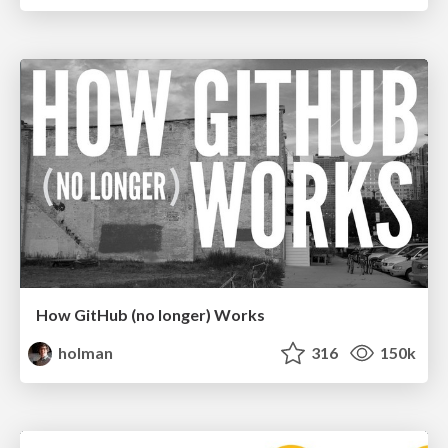
How GitHub (no longer) Works
holman
316
150k