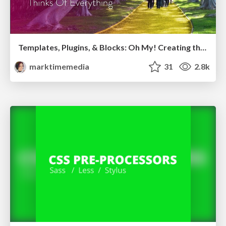
Templates, Plugins, & Blocks: Oh My! Creating the theme that thinks of everything
marktimemedia
31
2.8k