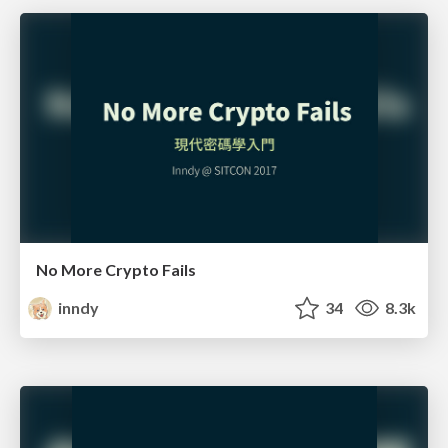
No More Crypto Fails
inndy
34
8.3k