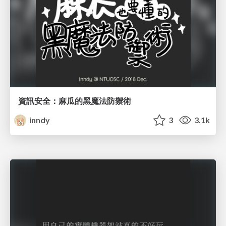
資訊安全：麻瓜的黑魔法防禦術
inndy
3
3.1k