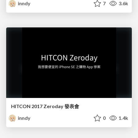
inndy
7
3.6k
HITCON 2017 Zeroday 發表會
inndy
0
1.4k