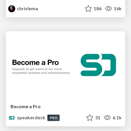
chrislema
186
16k
Become a Pro
speakerdeck
31
6.1k
PRO