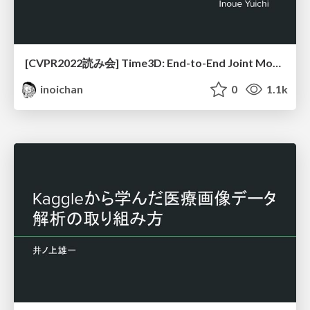
[CVPR2022読み会] Time3D: End-to-End Joint Monocular 3D Object Detection and Tracking for Autonomous Driving
inoichan
0
1.1k