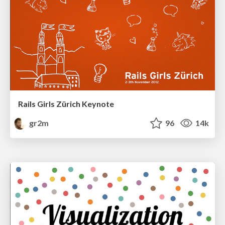
Rails Girls Zürich Keynote
gr2m
96
14k