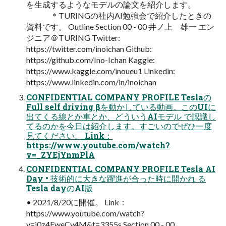
を生成するようなモデルの論文を紹介します。
＊TURINGの社内AI勉強会で紹介したときの
資料です。 Outline Section 00 - 00 井ノ上 雄一 エン
ジニア＠TURING Twitter:
https://twitter.com/inoichan Github:
https://github.com/Ino-Ichan Kaggle:
https://www.kaggle.com/inoueu1 Linkedin:
https://www.linkedin.com/in/inoichan
CONFIDENTIAL COMPANY PROFILE Teslaの
Full self driving βを動かしている動画。このUIに
出てくる線とか車とか、どういうAIモデル で認識し
てるのかを今日は紹介します。すごいのでぜひ一度
見てください。 Link：
https://www.youtube.com/watch?
v=_ZYEjYnmPlA
CONFIDENTIAL COMPANY PROFILE Tesla AI
Day • 技術的に大きな躍進が合った時に開かれ る
Tesla dayのAI版
• 2021/8/20に開催。 Link：
https://www.youtube.com/watch?
v=j0z4FweCy4M&t=3355s Section 00 - 00