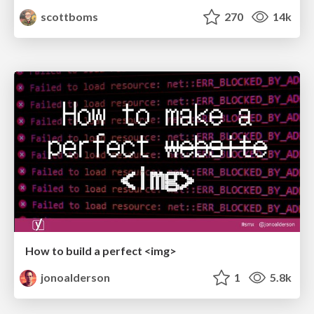
scottboms
270
14k
How to build a perfect <img>
jonoalderson
1
5.8k