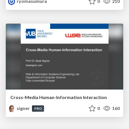
ryomasumura
0
210
Cross-Media Human-Information Interaction
signer
0
160
PRO