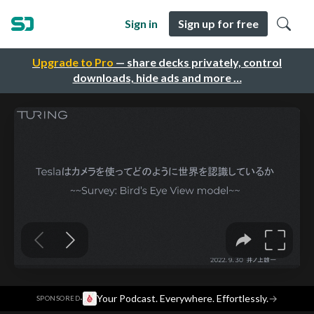
Sign in
Sign up for free
Upgrade to Pro
— share decks privately, control
downloads, hide ads and more …
·
Your Podcast. Everywhere. Effortlessly.
→
SPONSORED