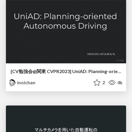
[CV勉強会@関東 CVPR2023] UniAD: Planning-oriented Autonomous Driving
inoichan
2
4k