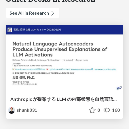
See All in Research
Anthropic が提案する LLM の内部状態を自然言語で説明可能にした Natural Language Autoencoders / Natural Language Autoencoders Produce Unsupervised Explanations of LLM Activations
shunk031
0
160