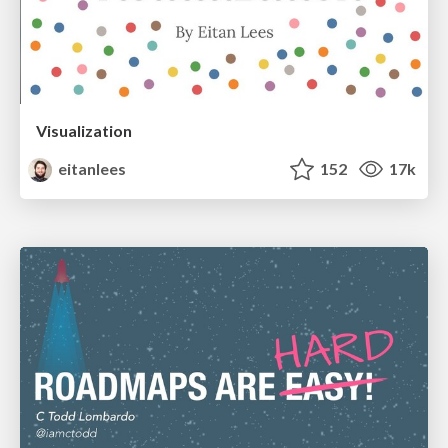
Visualization
eitanlees
152
17k