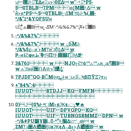
ʮ౓ɺࢀՃͯ͠ΈΔͷ͕ྑ͍ʯͱݴΘΕΔ w ͨ·ͨ·ࢀՃͨ͠*P5-
50TBLB7PMʹͷͼ͚͢͞Μ΋ࢀՃ w
ͦͷ͋ͱͷ*P5-50TBLBͰ͕͓·Δ͞Μʹग़ձ͍ɺ-%(,΍-
*/&"1*&YQFSUͷ
ଘࡏʹ͍ͭͯڭ͑ͯ΋Β͏ w ͕͓·Δ͞Μʹ-*/&%&7%":ָ͍͠Αͱ༠ͬͯ΋Β͏
-*/&%&7%":
-*/&%&7%": w ཱՖ͞Μɺ-
*/&%$ք۾ͷ΄ͱΜͲͷํʹॳΊ͓ͯձ͍͢Δ w
Ҏޙͷίϩφͷ࣌ظʹΦϯϥΠϯͰ΋஌Γ߹͍͕ͨ͘͞Μ͍Δײ֮ͩͬͨ
3&761 w NJOͱ͍͏ϩϯάొஃొஃͷܦݧΛͤͯ͞΋Β͏
w ߴߍੜͷ࣌ͷ੒ՌΛશͯ·ͱΊͯ࿩ͤΔ͖͔͚ͬʹ
7PJDF"QQ-BC͞Μશ໘ڠྗͷݩʮଔۀϞβΠΫΞʔτʯ
+"84%":4
IUUQTBTDJJKQFMFN

0).:(0%Ͱ౻ݪ͞ΜͱαʔϏε։ൃ❤🔥
IUUQTUIFDPVQPOKQ
IUUQTUIFTUBNQSBMMZDPN w
-*/&#PU͸Ұ੾࡞Βͣ-*''͚ͩͰ׬݁͢Δମݧʹײಈ w
͍ΖΜͳ࢓ࣄΛ೚ͤͯ΋Β͍ɺαʔϏεΛ࡞Δͱ͍͏͜ͱΛֶ͹ͤͯ΋Β͏ w