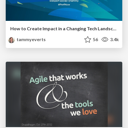
How to Create Impact in a Changing Tech Landscape [PerfNow 2023]
tammyeverts
56
3.4k