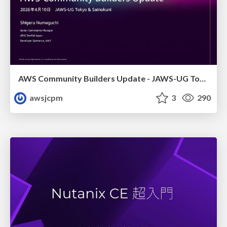
AWS Community Builders Update - JAWS-UG Tokyo and Sainokuni
awsjcpm
3
290