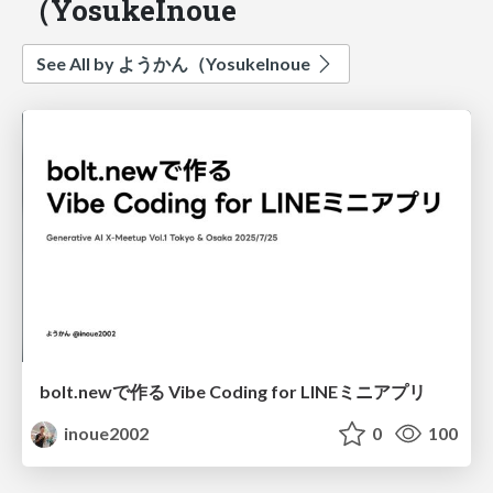
（YosukeInoue
See All by ようかん（YosukeInoue
bolt.newで作る Vibe Coding for LINEミニアプリ
inoue2002
0
100