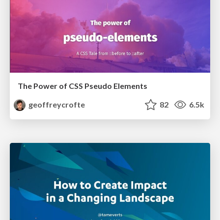
The Power of CSS Pseudo Elements
geoffreycrofte
82
6.5k