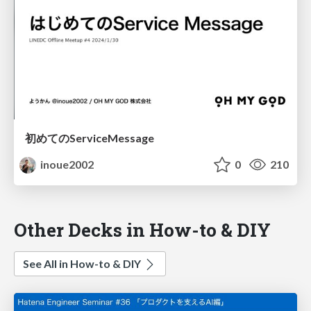
初めてのServiceMessage
inoue2002
0
210
Other Decks in How-to & DIY
See All in How-to & DIY