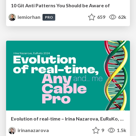
10 Git Anti Patterns You Should be Aware of
lemiorhan
659
62k
PRO
Evolution of real-time – Irina Nazarova, EuRuKo, 2024
irinanazarova
9
1.5k