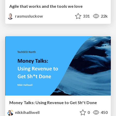
Agile that works and the tools we love
rasmusluckow
331
22k
Money Talks: Using Revenue to Get Sh*t Done
nikkihalliwell
0
450