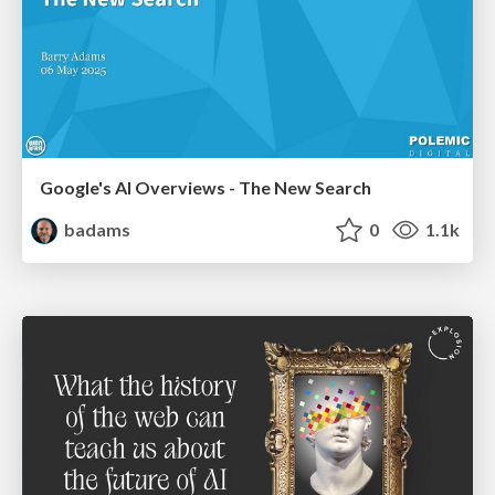
Google's AI Overviews - The New Search
badams
0
1.1k