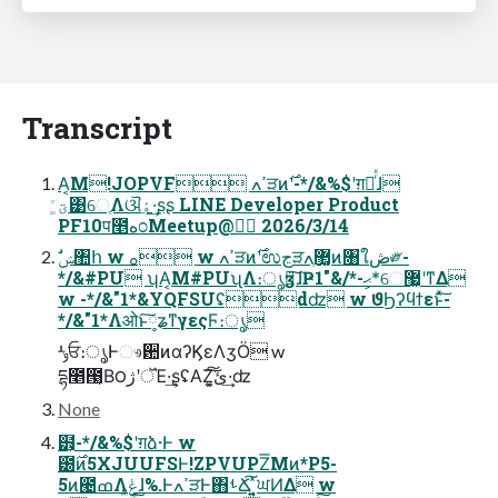
Transcript
Α͏͔Μ!JOPVF ߴߍੜͷ࣌ʹ-*/&%$ʹग़ձͬͯɺ
ؾ͚ͮ͹େֶΛଔۀ͠·͢ʂʂ LINE Developer Product
PF10प೥ه೦Meetup@৽॓ 2026/3/14
*/&#PU ʮΑ͏͔Μ#PUʯΛ։ൃӡ༻͠ɺҎޙ-*/&"1*͕େ޷͖ʹͳΔ
w -*/&"1*&YQFSUʢdʣ w ϑϦʔϥϯεͱͯ͠-
*/&"1*Λओͱ༷͠ʑͳγεςϜ։ൃ
ʴݸਓ։ൃͰෳ਺ͷαʔϏεΛӡӦ w
དྷ೥౓͔Β౦ژʹॅΈ·͢ʂʢΑΖ͓͘͠ئ͍͠·͢ʣ
None
๻͕-*/&%$ʹग़ձ͏·Ͱ w
౰࣌ͷ5XJUUFSͰ!ZPVUPZ͞Μͷ*P5-
5ͷ౤ߘΛݟ͔͚ɺ%.ͰߴߍੜͰ΋ࢀՃ͠ ͍͍͔ͯਘͶΔ w