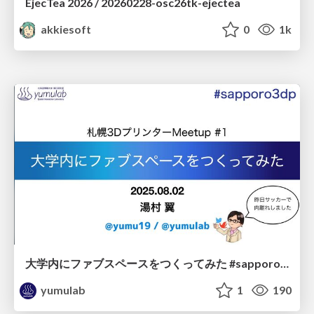
EjecTea 2026 / 20260228-osc26tk-ejectea
akkiesoft
0
1k
大学内にファブスペースをつくってみた #sapporo3dp / Making HIU Fab
yumulab
1
190