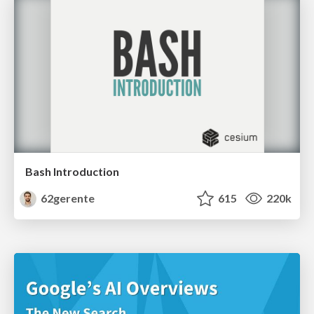
Bash Introduction
62gerente
615
220k