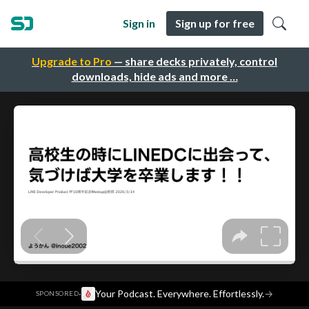
Sign in
Sign up for free
Upgrade to Pro
— share decks privately, control
downloads, hide ads and more …
·
Your Podcast. Everywhere. Effortlessly.
→
SPONSORED