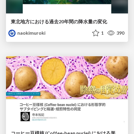
東北地方における過去20年間の降水量の変化
naokimuroki
1
390
コーヒー豆様核 (Coffee-bean nuclei) における形態学的サブタイピングと精選・焙煎特性の同定