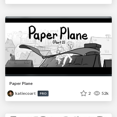
Paper Plane
katiecoart
2
52k
PRO