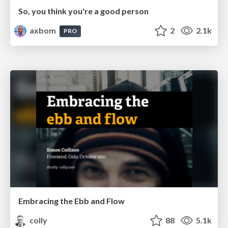
So, you think you're a good person
axbom
2
2.1k
PRO
Embracing the Ebb and Flow
colly
88
5.1k