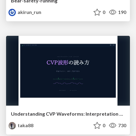
Bear-safety-running
akirun_run
0
190
Understanding CVP Waveforms: Interpretation and Clinical Implications in Anesthesiology
taka88
0
730