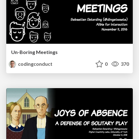
Un-Boring Meetings
codingconduct
0
370