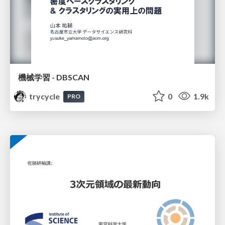
機械学習 - DBSCAN
trycycle
0
1.9k
PRO