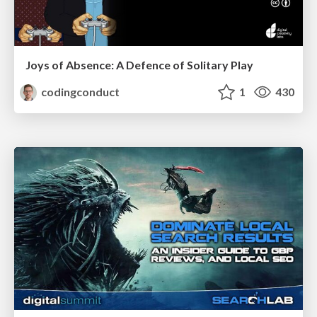
Joys of Absence: A Defence of Solitary Play
codingconduct
1
430