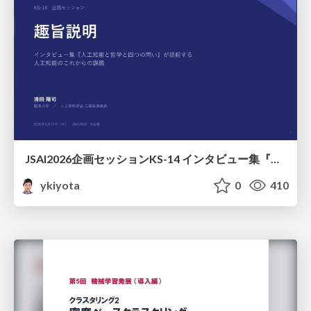
JSAI2026企画セッションKS-14 インタビュー集『⼈⼯知能と哲学と四つの問い』が提起する⼈⼯知能のこれからの課題 趣旨説明 / JSAI2026 Special Session: A Collection of Interviews, “Artificial Intelligence, Philosophy, and Four Questions”
ykiyota
0
410