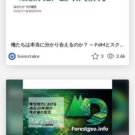
俺たちは本当に分かり合えるのか？ ～ PdMとスクラムチームの “ずれ” を科学する
bonotake
3
2.6k