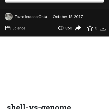
Tazro Inutano Ohta
October 18, 2017
Science
860
0
shell-vs-genome