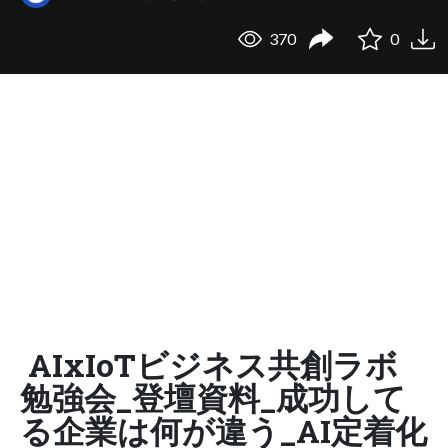
370
0
AIxIoTビジネス共創ラボ
勉強会_登壇資料_成功して
る企業は何が違う_AI定着化