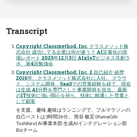
Transcript
Copyright Classmethod, Inc. クラスメソッド株
式会社 成功してる企業は何が違う？ AI定着化の現
場レポート 2025年12⽉3⽇ AIxIoTビジネス共創ラ
ボ 第4回勉強会
Copyright Classmethod, Inc. 2 ⾃⼰紹介 経歴
2016年、クラスメソッド株式会社に⼊社。 クラウ
ド、システム開発、SaaSでの営業経験を経て、現在
は⽣成 AI分野を専⾨とした事業開発を担当。 最新
のIT技術に強い関⼼を持ち、技術に精通した営業と
して顧客
を⽀援。 趣味 趣味はランニングで、フルマラソンの
⾃⼰ベストは3時間26分。 熊⾕ 敏宏 (KumaGAI
Toshihiro) AI事業本部 ⽣成AIインテグレーション部
Bizチーム