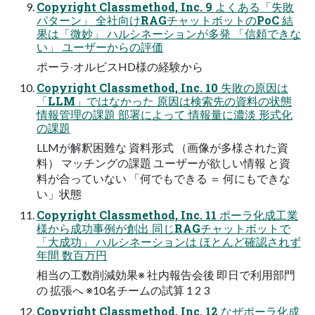
Copyright Classmethod, Inc. 9 よくある「失敗
パターン」 全社向けRAGチャットボットのPoC 結
果は「微妙」 ハルシネーションが多発 「信頼できな
い」 ユーザーからの評価
ポーラ‧オルビスHD様の経験から
Copyright Classmethod, Inc. 10 失敗の原因は
「LLM」ではなかった 原因は検索先の資料の状態
情報管理の課題 部署によって 情報量に濃淡 形式化
の課題
LLMが解釈困難な 資料形式 （画像が多様された資
料） マッチングの課題 ユーザーが欲しい情報 と資
料が合っていない 「何でもできる ＝ 何にもできな
い」状態
Copyright Classmethod, Inc. 11 ポーラ化成⼯業
様から成功事例が創出 同じRAGチャットボットで
「⼤成功」 ハルシネーションは ほとんど確認されず
年間 数百万円
相当の⼯数削減効果※ 社内報告会後 即⽇で利⽤部⾨
の 拡張へ ※10名チームの試算 1 2 3
Copyright Classmethod, Inc. 12 なぜポーラ化成