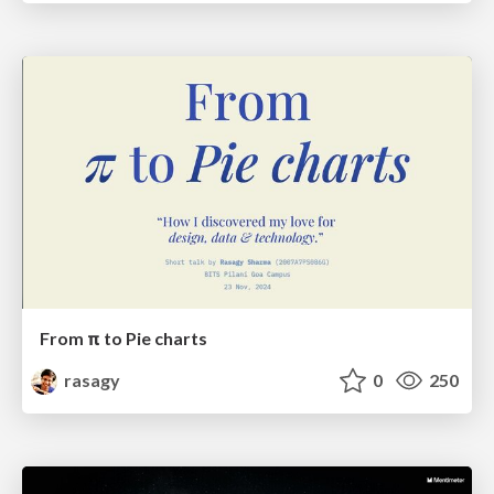
From π to Pie charts
rasagy
0
250