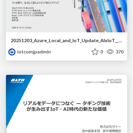
20251203_Azure_Local_and_IoT_Update_AIxIoT__1_.pdf
iotcomjpadmin
0
370