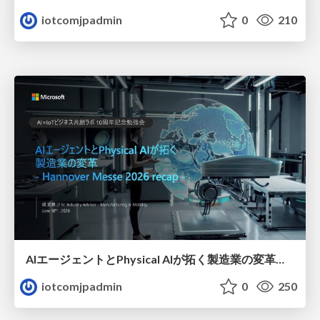
iotcomjpadmin
0
210
AIエージェントとPhysical AIが拓く製造業の変革（ハノーバーメッセリキャップ）
iotcomjpadmin
0
250