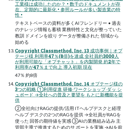
⼯業様は成功したのか？ • 数千のドキュメントが存
在、定期的に最新化 • 参照ルールが多い製造業の特
性 •
テキストベースの資料が多くAIフレンドリー • 過去
のナレッジ情報も蓄積 業務特性と⽂化が整っていた
教訓 ドメインを絞り データが整備された 領域から
始める
Copyright Classmethod, Inc. 13 成功事例｜オプ
テージ様 利⽤率47％(8倍)を達成 全社員約3000⼈
が利⽤可能な「オプチャット」を内製開発 約2年で
利⽤率が47％まで向上 導⼊初期 現在
47％ 約8倍
Copyright Classmethod, Inc. 14 オプテージ様の
3つの戦略 ①利⽤促進 研修‧ワークショップ‧ダッ シ
ュボード →全社への普及と要望を もとに新機能を提
供
②全社向けRAGの提供/活⽤ ITヘルプデスクと経理
ヘルプ デスクの2つのRAGを提供 →全社員がRAGを
使った 回答の期待値を実感 ③AIの業務組み込み 主
管部主導で推進するためのサ ポートを実施 →AIを前