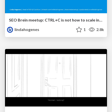
SEO Brein meetup: CTRL+C is not how to scale international SEO
lindahogenes
1
2.8k