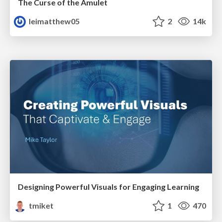
The Curse of the Amulet
leimatthew05
2
14k
Designing Powerful Visuals for Engaging Learning
tmiket
1
470