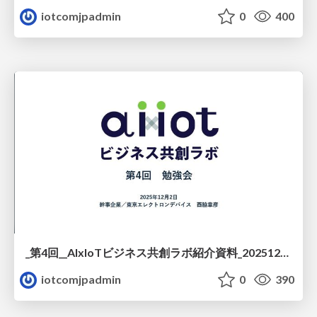
iotcomjpadmin
0
400
_第4回__AIxIoTビジネス共創ラボ紹介資料_20251203.pdf
iotcomjpadmin
0
390