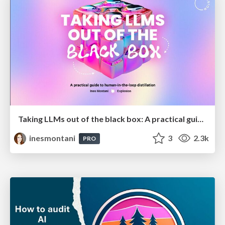
Taking LLMs out of the black box: A practical guide to human-in-the-loop distillation
inesmontani
3
2.3k
PRO