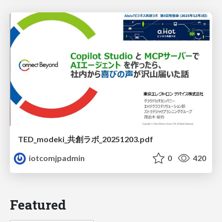
TED_modeki_共創ラボ_20251203.pdf
iotcomjpadmin
0
420
Featured