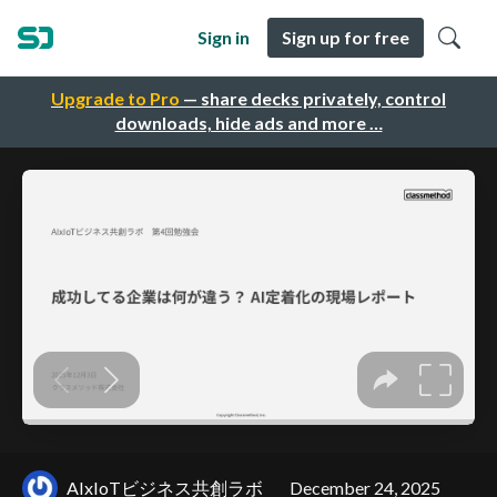
Sign in
Sign up for free
Upgrade to Pro
— share decks privately, control
downloads, hide ads and more …
AIxIoTビジネス共創ラボ
December 24, 2025