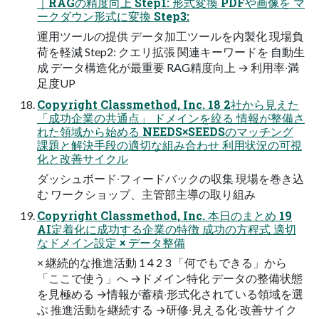
｜RAGの精度向上 Step1: 形式変換 PDFや画像を マ
ークダウン形式に変換 Step3:
運⽤ツールの提供 データ加⼯ツールを内製化 現場負
荷を軽減 Step2: クエリ拡張 関連キーワードを ⾃動⽣
成 データ構造化が最重要 RAG精度向上 → 利⽤率‧満
⾜度UP
Copyright Classmethod, Inc. 18 2社から⾒えた
「成功企業の共通点」 ドメインを絞る 情報が整備さ
れた領域から始める NEEDS×SEEDSのマッチング
課題と解決⼿段の適切な組み合わせ 利⽤状況の可視
化と改善サイクル
ダッシュボード‧フィードバックの収集 現場を巻き込
む ワークショップ、主管部主導の取り組み
Copyright Classmethod, Inc. 本⽇のまとめ 19
AI定着化に成功する企業の特徴 成功の⽅程式 適切
なドメイン設定 × データ整備
× 継続的な推進活動 1 4 2 3 「何でもできる」から
「ここで使う」へ →ドメイン特化 データの整備状態
を⾒極める →情報が蓄積‧形式化されている領域を選
ぶ 推進活動を継続する →研修‧⾒える化‧改善サイク