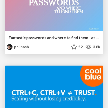
Fantastic passwords and where to find them - at NoRuKo
philnash
52
3.8k