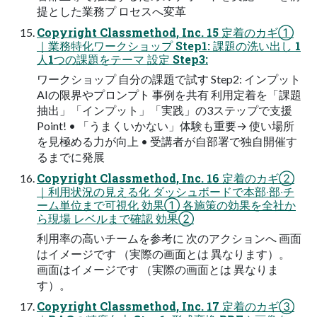
提とした業務プ ロセスへ変⾰
Copyright Classmethod, Inc. 15 定着のカギ①
｜業務特化ワークショップ Step1: 課題の洗い出し 1
⼈1つの課題をテーマ 設定 Step3:
ワークショップ ⾃分の課題で試す Step2: インプット
AIの限界やプロンプト 事例を共有 利⽤定着を「課題
抽出」「インプット」「実践」の3ステップで⽀援
Point! • 「うまくいかない」体験も重要→ 使い場所
を⾒極める⼒が向上 • 受講者が⾃部署で独⾃開催す
るまでに発展
Copyright Classmethod, Inc. 16 定着のカギ②
｜利⽤状況の⾒える化 ダッシュボードで本部‧部‧チ
ーム単位まで可視化 効果① 各施策の効果を全社か
ら現場 レベルまで確認 効果②
利⽤率の⾼いチームを参考に 次のアクションへ 画⾯
はイメージです （実際の画⾯とは 異なります）。
画⾯はイメージです （実際の画⾯とは 異なりま
す）。
Copyright Classmethod, Inc. 17 定着のカギ③