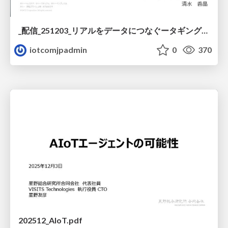
_配信_251203_リアルをデータにつなぐータギング技術が生み出すIoT_AI時代の新たな価値_AIxIoTビジネス共創ラボ_.pdf
iotcomjpadmin
0
370
202512_AIoT.pdf