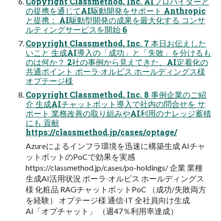
Copyright Classmethod, Inc. AIプロバイダーと
の提携を通じてAI駆動開発をサポート Anthropic
と提携： AI駆動型開発の成果を最⼤化する コンサ
ルティングサービスを開始 6
Copyright Classmethod, Inc. 7 本⽇お伝えした
いこと ⽣成AI導⼊の「成功」と「失敗」を分けるも
のは何か？ 2社の事例から⾒えてきた、AI定着化の
共通ポイント ポーラ‧オルビス ホールディングス様
オプテージ様
Copyright Classmethod, Inc. 8 事例企業のご紹
介 ⽣成AIチャットボット導⼊で社内の問合せを サ
ポート 業務改善の取り組みやAI利⽤のナレッジ蓄積
にも 貢献
https://classmethod.jp/cases/optage/
Azureによるインフラ環境を迅速に構築⽣成 AIチャ
ットボットのPoCで効果を実感
https://classmethod.jp/cases/po-holdings/ 企業 業種
生成AI活用状況 ポーラ‧オルビス ホールディングス
様 化粧品 RAGチャットボットPoC （成功/失敗両⽅
を経験） オプテージ様 通信‧IT 全社員向け⽣成
AI「オプチャット」 （週47％利⽤率達成）