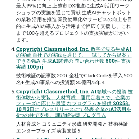
最⼤99％に向上 上越市 DX推進に⽣成AI活⽤ワーク
ショップの実施を通じて貢献 ⽣成AIチャットボット
の業務 活⽤を推進 業務効率化やサービスの向上を⽬
的に⽣成AIの導⼊から活⽤まで幅広く⽀援 し、これ
まで100を超えるプロジェクトの⽀援実績がござい
ます。
Copyright Classmethod, Inc. 数字で⾒る⽣成AI
の実績 ⾃社での実践を通じて、「試してから提案」
できる強み ⽣成AI関連の 問い合わせ数 600件 ⽀援
実績 100prj
技術検証の記事数 200+ 全社でCladeCodeを導⼊ 500
名+ ⽣成AI事業への投資額 30億円/5年 4
Copyright Classmethod, Inc. AI領域への投資 技
術体験から実装、⼈材育成、運⽤定着まで、企業の
フェーズに応じた最適 なプログラムを提供 2025年
10⽉3⽇にプレスリリースにて発表 企業のAI活⽤を
4つの柱で⽀援。 課題解決型 プログラム
⼈材育成と コミュニティ形成 研究開発と 技術検証
エンタープライズ 実装⽀援 5