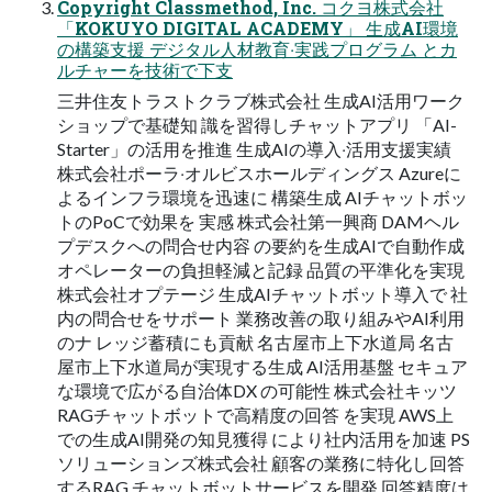
Copyright Classmethod, Inc. コクヨ株式会社
「KOKUYO DIGITAL ACADEMY」 ⽣成AI環境
の構築⽀援 デジタル⼈材教育‧実践プログラム とカ
ルチャーを技術で下⽀
三井住友トラストクラブ株式会社 ⽣成AI活⽤ワーク
ショップで基礎知 識を習得しチャットアプリ 「AI-
Starter」の活⽤を推進 ⽣成AIの導⼊‧活⽤⽀援実績
株式会社ポーラ‧オルビスホールディングス Azureに
よるインフラ環境を迅速に 構築⽣成 AIチャットボッ
トのPoCで効果を 実感 株式会社第⼀興商 DAMヘル
プデスクへの問合せ内容 の要約を⽣成AIで⾃動作成
オペレーターの負担軽減と記録 品質の平準化を実現
株式会社オプテージ ⽣成AIチャットボット導⼊で 社
内の問合せをサポート 業務改善の取り組みやAI利⽤
のナ レッジ蓄積にも貢献 名古屋市上下⽔道局 名古
屋市上下⽔道局が実現する⽣成 AI活⽤基盤 セキュア
な環境で広がる⾃治体DX の可能性 株式会社キッツ
RAGチャットボットで⾼精度の回答 を実現 AWS上
での⽣成AI開発の知⾒獲得 により社内活⽤を加速 PS
ソリューションズ株式会社 顧客の業務に特化し回答
するRAG チャットボットサービスを開発 回答精度は