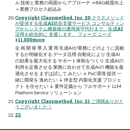
ル 技術と業務の両⾯からアプローチ →RAG精度向上
＋業務プロセス組込み
Copyright Classmethod, Inc. 20 クラスメソッド
が提供する⽣成AI総合⽀援サービス コンサルティン
グからシステム構築後の運⽤保守代⾏まで、⽣成AI
活⽤を総合的に ⽀援します。 フェーズ ニーズ
+11,000more
企 画 開 発 導 ⼊ 運 ⽤ ⽣成AIが業務にどのように貢献
するか明確化する データ活⽤‧⾃動化により ⽣成AI
の効果を最⼤化する サポート体制をつくり ⽣成AIの
利⽤を定着させる 業務に合わせて⽣成AIの 機能を最
適化させる まずは試して みたい ↓ PoC環境 提供 ⼀
緒に開発を 進めたい ↓ 伴⾛型 内製化⽀援 プロジェ
クト を任せたい ↓ 要件定義から フルサポート LLM
Platform Service ソリューション
Copyright Classmethod, Inc. 21 ご清聴ありがと
うございました！
22