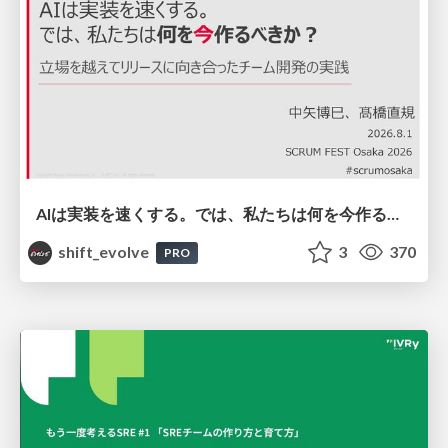
AIは実装を速くする。では、私たちは何を今作るべきか？－立場を越えてリリースに向き合ったチーム開発の実践 / 20260801 Hiromi Nakaya and Naoki Takahashi
shift_evolve
3
370
PRO