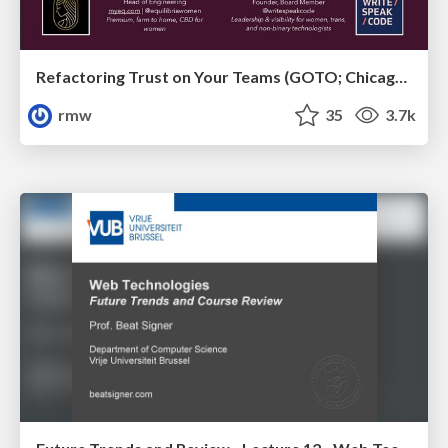
Refactoring Trust on Your Teams (GOTO; Chicago 2020)
rmw
35
3.7k