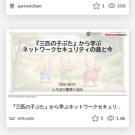
qatonchan
1
150
『三匹の子ぶた』から学ぶネットワークセキュリティの昔と今 / Network Security: Then and Now Through the Lens of The Three Little Pigs
nttcom
1
1.6k