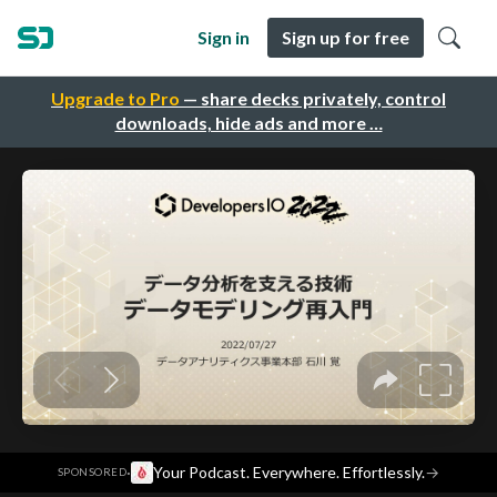
Sign in
Sign up for free
Upgrade to Pro
— share decks privately, control
downloads, hide ads and more …
·
Your Podcast. Everywhere. Effortlessly.
→
SPONSORED