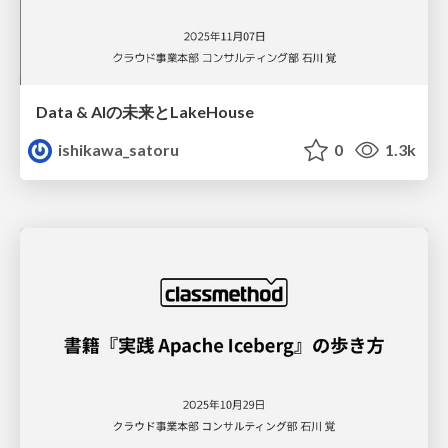
Data & AIの未来とLakeHouse
ishikawa_satoru
0
1.3k