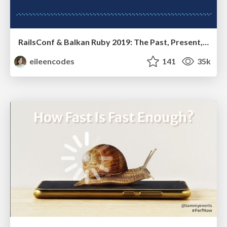
RailsConf & Balkan Ruby 2019: The Past, Present, and Future of Rails at GitHub
eileencodes
141
35k