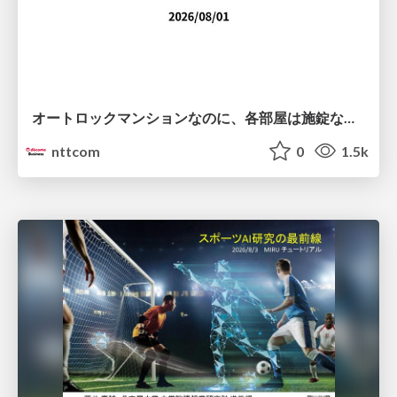
オートロックマンションなのに、各部屋は施錠なし！？ 攻撃者が組織内ネットワークで大暴れする理由 / The Front Door Is Locked, but the Rooms Are Wide Open: Why Attackers Move Freely Inside Enterprise Networks
nttcom
0
1.5k