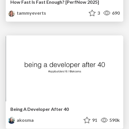
How Fast Is Fast Enough? [PerfNow 2025]
tammyeverts
3
690
Being A Developer After 40
akosma
91
590k