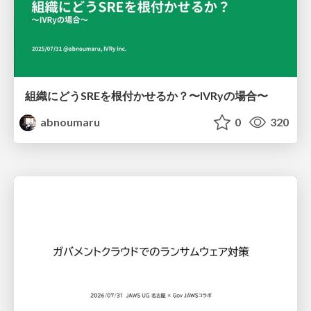
組織にどうSREを根付かせるか？〜IVRyの場合〜
abnoumaru
0
320