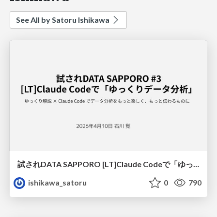
See All by Satoru Ishikawa
試されDATA SAPPORO [LT]Claude Codeで「ゆっくりデータ分析」
ishikawa_satoru
0
790