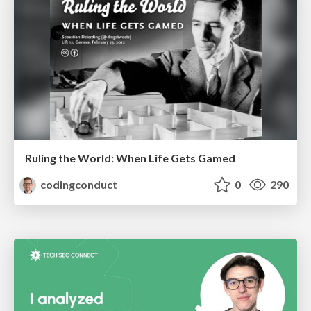
Ruling the World: When Life Gets Gamed
codingconduct
0
290