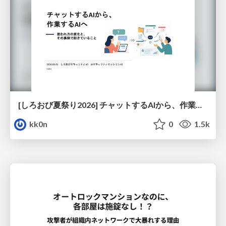
[しろおび夏祭り2026] チャットするAIから、作業するAIへ - 使われ方の変化と、その裏側で起きていること
kk0n
0
1.5k