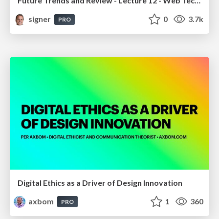
Future Trends and Review - Lecture 12 - Web Technologies (1019888BNR)
signer
0
3.7k
PRO
Digital Ethics as a Driver of Design Innovation
axbom
1
360
PRO