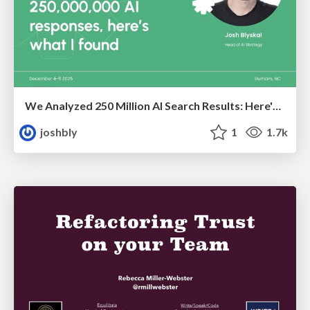
We Analyzed 250 Million AI Search Results: Here's What I Found
joshbly
1
1.7k