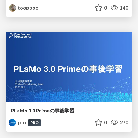
tooppoo
0
140
PLaMo 3.0 Primeの事後学習
pfn
0
270
PRO