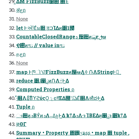
͍ͨΔΜ FizzBuzz໰୊ ΍ͬͯΈͨ
ॳڃฤ
None
let Ͱએݴ͞Εͨม਺ ॻ͖ࠐΊΔͷ͸1౓͚ͩ
CountableClosedRangeܕ ੔਺ͷൣғࢦఆ
Ҿ਺໊ͷলུ // value inলུ
தڃฤ
None
map Ͱ֤ཁૉʹରͯ͠FizzBuzzͷ൑ఆΛߦ͍ ݁ՌΛStringͰฦ͢
reduce ͸ɺ഑ྻͷ݁ՌΛ݁߹Ͱ͖Δ
Computed Properties ฤ
ܾ·ͬͨ஋Λอ͓࣋ͯ͠ΒͣϓϩύςΟ͕ ݺͼग़͞ΕΔ౓ʹܭࢉ͞Εͯ஋ΛऔಘͰ͖Δ
Tuple ฤ
ෳ਺ͷܕ͔ΒҰͭͷܕΛ࡞Δ͜ͱ͕Ͱ͖Δ ҟͳΔܕΛ·ͱΊΒΕΔͷ͕഑ྻͱ͸ҟͳΔ
ऴΘΓ
Summary • Property ΋࢖͍ํ৭ʑʂʂ • map ΍ tuple ,
enum