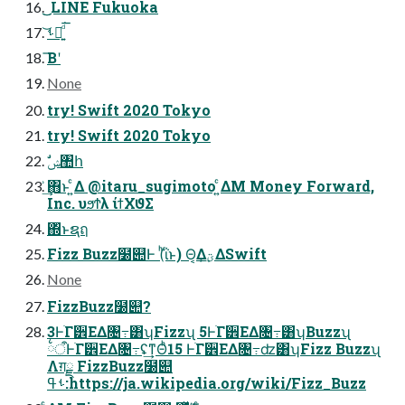
͜͜ LINE Fukuoka
͝ࢀՃ͍ͩ͘͞
͞Βʹ
None
try! Swift 2020 Tokyo
try! Swift 2020 Tokyo
ࣗݾ঺հ
͗͢΋ͱ ͍ͨΔ @itaru_sugimoto ͍ͨΔΜ Money Forward,
Inc. υϧϮλ ίϯΧϑΣ
΍ͬͱຊฤ
Fizz Buzz໰୊Ͱ (ͪΐͬͱ) Θ͔Δؾ͕͢ΔSwift
None
FizzBuzz໰୊?
3ͰׂΓ੾ΕΔ৔߹͸ʮFizzʯ 5ͰׂΓ੾ΕΔ৔߹͸ʮBuzzʯ
྆ऀͰׂΓ੾ΕΔ৔߹ʢ͢ͳΘͪ15 ͰׂΓ੾ΕΔ৔߹ʣ͸ʮFizz Buzzʯ
Λग़ྗ FizzBuzz໰୊
ࢀߟ:https://ja.wikipedia.org/wiki/Fizz_Buzz