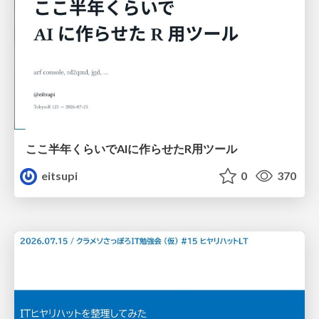
ここ半年くらいでAIに作らせたR用ツール
eitsupi
0
370