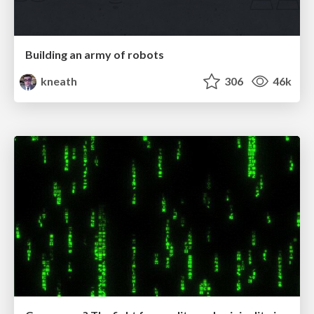
Building an army of robots
kneath
306
46k