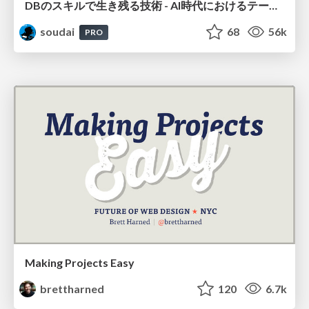
DBのスキルで生き残る技術 - AI時代におけるテーブル設計の勘所
soudai
68
56k
PRO
Making Projects Easy
brettharned
120
6.7k