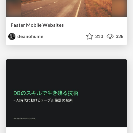
Faster Mobile Websites
deanohume
310
32k