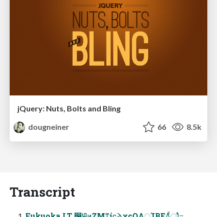
jQuery: Nuts, Bolts and Bling
dougneiner
66
8.5k
Transcript
Fukuoka.LT ෱Ԭͷ͍ΖΜͳίϛϡχςΟΛूΊΒΕΔ͚ͩूΊͯ߹