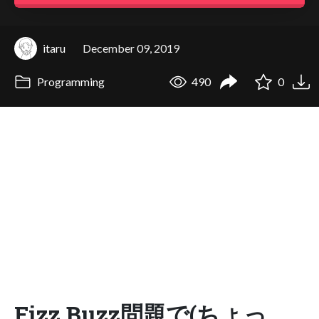
itaru
December 09, 2019
Programming
490
0
Fizz Buzz問題で(ちょっ