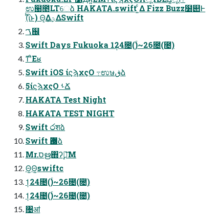
ಉ๨೥LTେձ HAKATA.swift ͍ͨΔ Fizz Buzz໰୊Ͱ
(ͪΐͬͱ) Θ͔Δؾ͕͢ΔSwift
ࠂ஌
Swift Days Fukuoka 1݄24೔(ۚ)~26೔(೔)
ͳʹͦΕʁ
Swift iOS ίϛϡχςΟ ߹ಉษڧձ
5ίϛϡχςΟ ࢀՃ
HAKATA Test Night
HAKATA TEST NIGHT
Swift ෮शձ
Swift Ѫ޷ձ
Mr.סഋ΍ʔࣣౡ͞Μ
Θ͍Θ͍swiftc
1݄24೔(ۚ)~26೔(೔)
1݄24೔(ۚ)~26೔(೔)
৔ॴ