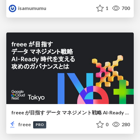
isamumumu
1
700
freee が目指す データ マネジメント戦略 AI-Ready 時代を支える 攻めのガバナンスとは
freee
0
280
PRO