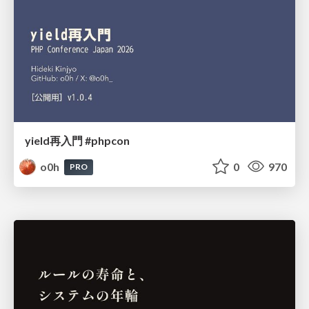
yield再入門 #phpcon
o0h
0
970
PRO