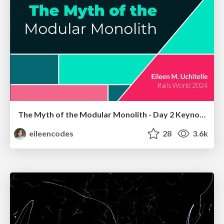
The Myth of the Modular Monolith - Day 2 Keynote - Rails World 2024
eileencodes
28
3.6k