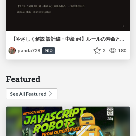
【やさしく解説 設計編・中級 #4】ルールの寿命と、システムの年輪
panda728
2
180
PRO
Featured
See All Featured