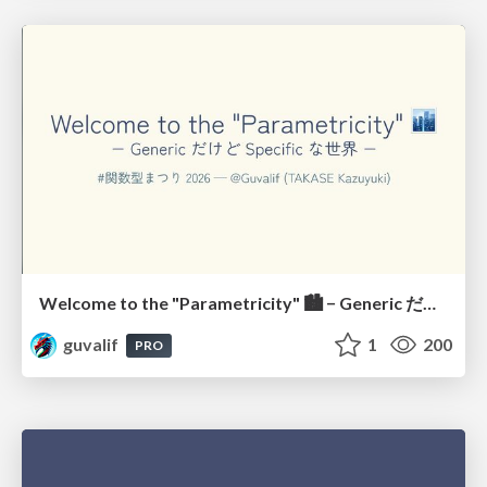
Welcome to the "Parametricity" 🏙️ − Generic だけど Specific な世界 −
guvalif
1
200
PRO