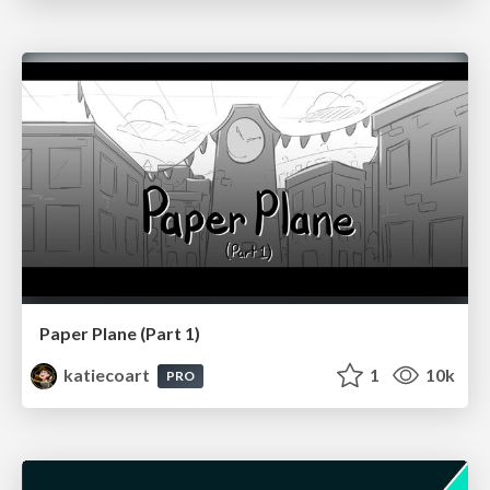
Paper Plane (Part 1)
katiecoart
1
10k
PRO