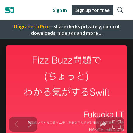
Sign in
Sign up for free
Upgrade to Pro
— share decks privately, control
downloads, hide ads and more …