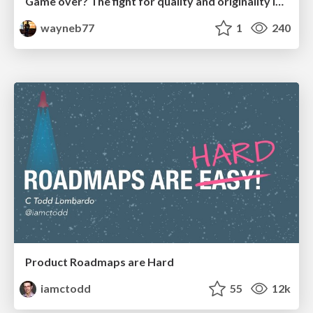
Game over? The fight for quality and originality in the time of robots
wayneb77
1
240
Product Roadmaps are Hard
iamctodd
55
12k