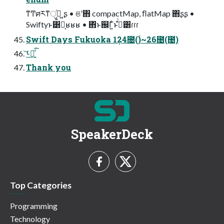
ͳͲศརͳੑ࣭͕͍ͬͺ͍ʂ • ଞʹ΋ compactMap, ﬂatMap ΋ʂʂ •
Swiftyͱ͸Կ͔ʁʁʁ • ΋ͬͱ஌Γ͍ͨͱࢥͬͨํ͸ɾɾɾ
Swift Days Fukuoka 1݄24೔(ۚ)~26೔(೔)
͝ࢀՃ͍ͩ͘͞
Thank you
SpeakerDeck
Top Categories
Programming
Technology