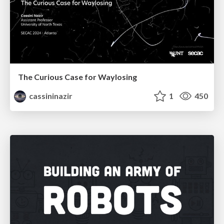
The Curious Case for Waylosing
cassininazir
1
450