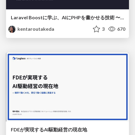
Laravel Boostに学ぶ、AIにPHPを書かせる技術 〜OSSの実装から蒸留するエージェント制御の王道〜
kentaroutakeda
3
670
FDEが実現するAI駆動経営の現在地