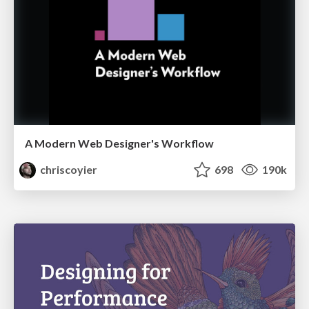
A Modern Web Designer's Workflow
chriscoyier
698
190k