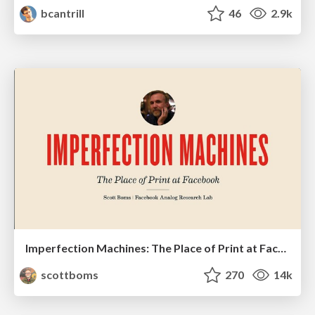
bcantrill
46
2.9k
Imperfection Machines: The Place of Print at Facebook
scottboms
270
14k