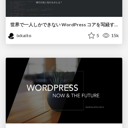
世界で一人しかできない WordPress コアを写経する話 ― 修行の先に見たものとは？
ixkaito
5
15k