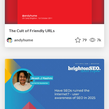
The Cult of Friendly URLs
andyhume
79
7k