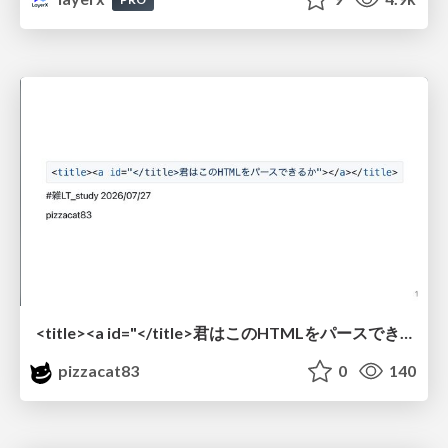
<title><a id="</title>君はこのHTMLをパースできるか"></a></title> #雑LT_study
pizzacat83
0
140