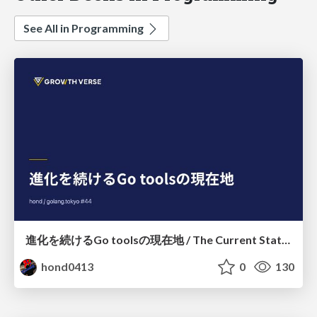
See All in Programming
進化を続けるGo toolsの現在地 / The Current State of Ever-Evolving Go Tools
hond0413
0
130