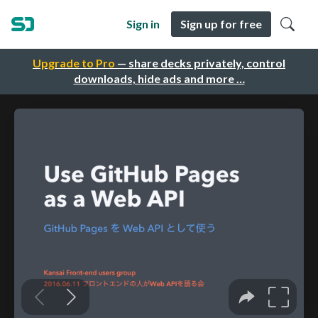
Sign in
Sign up for free
Upgrade to Pro
— share decks privately, control
downloads, hide ads and more …