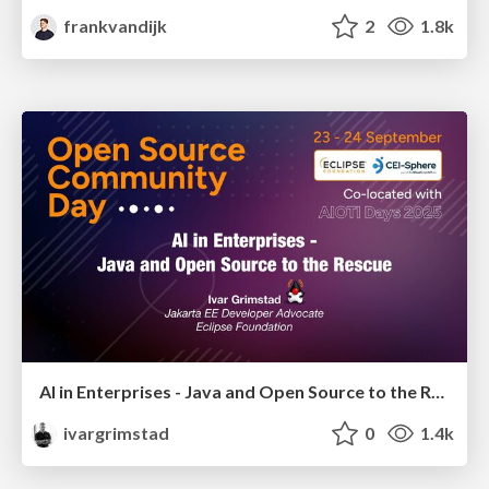
frankvandijk
2
1.8k
AI in Enterprises - Java and Open Source to the Rescue
ivargrimstad
0
1.4k