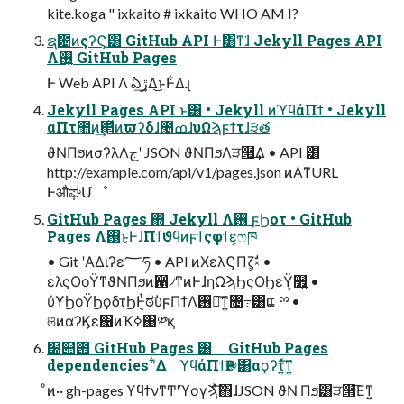
kite.koga " ixkaito # ixkaito WHO AM I?
ຊ೔ͷςʔϚ͸ GitHub API Ͱ͸ͳ͘ɺ Jekyll Pages API
Λ࢖͍ GitHub Pages
Ͱ Web API Λ ఏڙ͢Δ͜ͱͰ͋Δɻ
Jekyll Pages API ͱ͸ • Jekyll ͷϓϥάΠϯ • Jekyll
αΠτ಺ͷ͢΂ͯͷϖʔδɺ౤ߘɺυΩϡϝϯτɺ੩త
ϑΝΠϧͷσʔλΛجʹ JSON ϑΝΠϧΛੜ੒͢Δ • API ͸
http://example.com/api/v1/pages.json ͷΑ͏ͳURL
ͰऔಘՄೳ
GitHub Pages ΍ Jekyll Λ࢖͏ ϝϦοτ • GitHub
Pages Λ࢖͏͜ͱͰɺΠϯϑϥͷϝϯςφϯε͕ෆཁ
• Git ʹΑΔιʔε؅ཧ • API ͷΧελϚΠζ͕ࣗ༝ •
ελςΟοΫͳϑΝΠϧͷ഑৴ͳͷͰɺηΩϡϦςΟϦεΫ͕௿͍ •
ύϒϦοΫϦϙδτϦͰ͔ͭಠࣗυϝΠϯΛ࢖༻͠ͳ͍৔߹͸ແ ྉ •
ଞͷαʔϏε΁ͷҠߦ΋༰қ
໰୊఺ GitHub Pages ͸ GitHub Pages
dependencies ʹ͋Δ ϓϥάΠϯҎ֎͸αϙʔτ͍ͯ͠ͳ͍
ͦͷ·· gh-pages ϒϥϯνͳͲʹϓογϡͯ͠΋ɺJSON ϑΝ Πϧ͸ੜ੒͞Εͳ͍