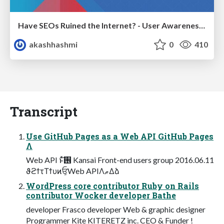
Have SEOs Ruined the Internet? - User Awareness of SEO in 2025
akashhashmi
0
410
Transcript
Use GitHub Pages as a Web API GitHub Pages
Λ
Web API ͱͯ͠࢖͏ Kansai Front-end users group 2016.06.11
ϑϩϯτΤϯυͷਓ͕Web APIΛޠΔձ
WordPress core contributor Ruby on Rails
contributor Wocker developer Bathe
developer Frasco developer Web & graphic designer
Programmer Kite KITERETZ inc. CEO & Funder !