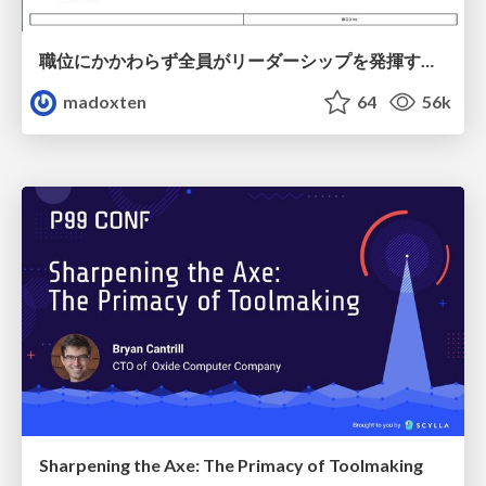
職位にかかわらず全員がリーダーシップを発揮するチーム作り / Building a team where everyone can demonstrate leadership regardless of position
madoxten
64
56k
Sharpening the Axe: The Primacy of Toolmaking