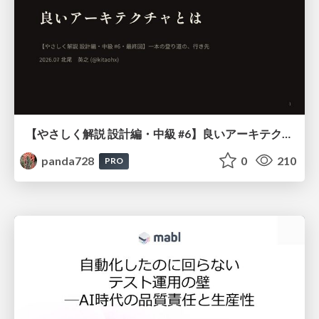
【やさしく解説 設計編・中級 #6】良いアーキテクチャとは ～ 一本の登り道の、行き先 ～
panda728
0
210
PRO