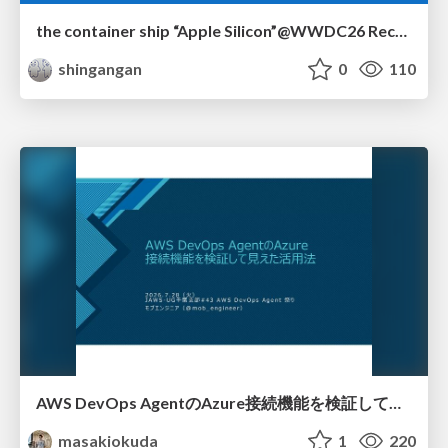
the container ship “Apple Silicon”@WWDC26 Recap -Japan-\(region).swift
shingangan
0
110
AWS DevOps AgentのAzure接続機能を検証して見えた活用法／Use Cases Verified for the AWS DevOps Agent's Azure Connectivity Feature
masakiokuda
1
220