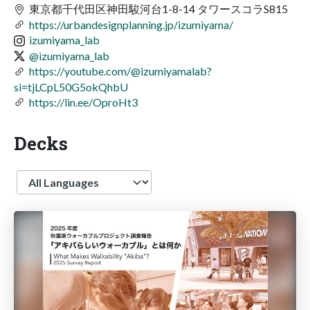
東京都千代田区神田駿河台1-8-14 タワースコラS815
https://urbandesignplanning.jp/izumiyama/
izumiyama_lab
@izumiyama_lab
https://youtube.com/@izumiyamalab?
si=tjLCpL50G5okQhbU
https://lin.ee/OproHt3
Decks
Language