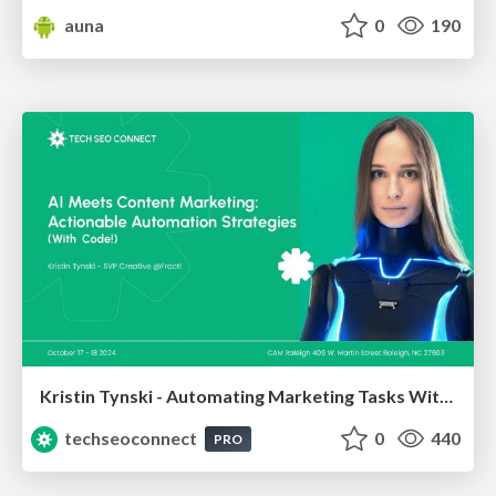
auna
0
190
Kristin Tynski - Automating Marketing Tasks With AI
techseoconnect
0
440
PRO