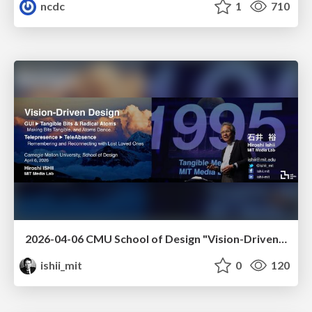
ncdc
1
710
2026-04-06 CMU School of Design "Vision-Driven Design"
ishii_mit
0
120