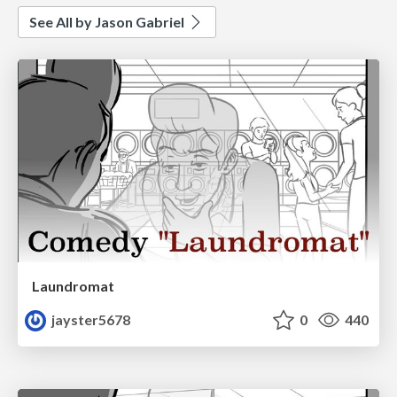
See All by Jason Gabriel
Laundromat
jayster5678
0
440