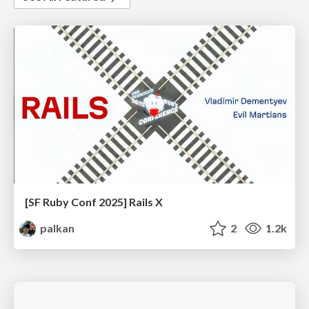
[SF Ruby Conf 2025] Rails X
palkan
2
1.2k