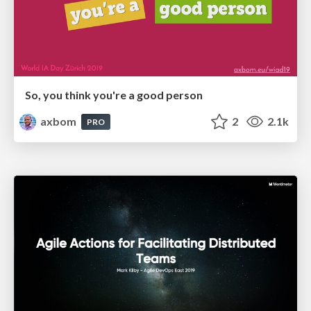
So, you think you're a good person
axbom
2
2.1k
PRO