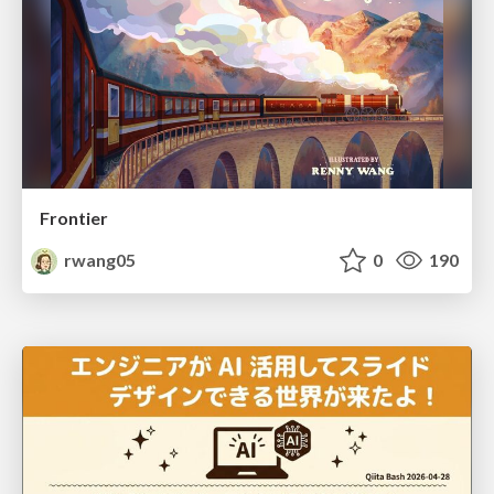
Frontier
rwang05
0
190