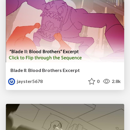
Blade II: Blood Brothers Excerpt
jayster5678
0
2.8k