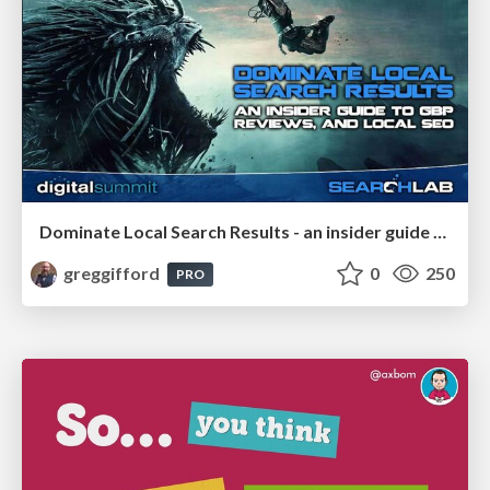
Dominate Local Search Results - an insider guide to GBP, reviews, and Local SEO
greggifford
0
250
PRO