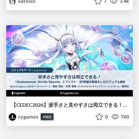
satosio
7
3.4k
【CEDEC2026】派手さと見やすさは両立できる！『Shadowverse: Worlds Beyond』エフェクト・3D背景の超進化したビジュアル設計
cygames
0
760
PRO