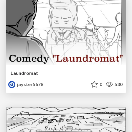
Laundromat
jayster5678
0
530