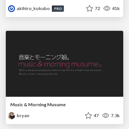
akihiro_kokubo
72
41k
PRO
Music & Morning Musume
bryan
47
7.3k