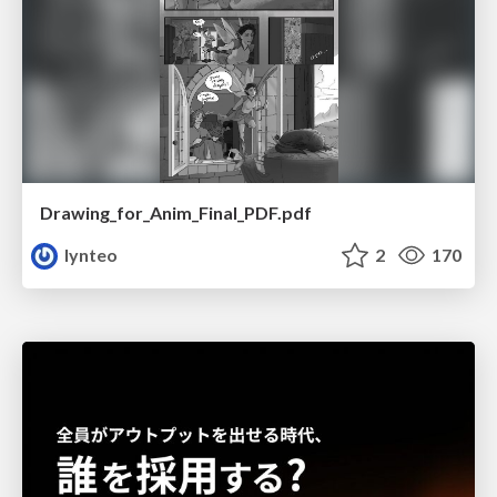
Drawing_for_Anim_Final_PDF.pdf
lynteo
2
170