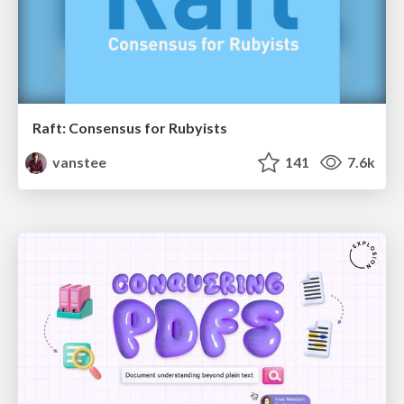
Raft: Consensus for Rubyists
vanstee
141
7.6k