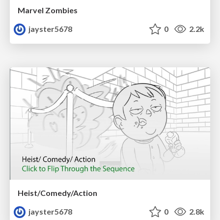
Marvel Zombies
jayster5678
0
2.2k
Heist/Comedy/Action
jayster5678
0
2.8k