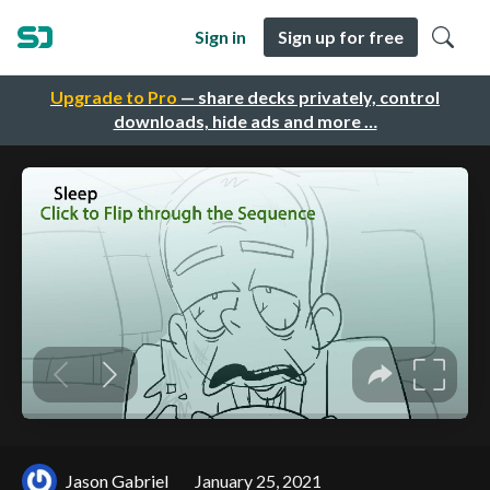
Sign in
Sign up for free
Upgrade to Pro
— share decks privately, control
downloads, hide ads and more …
Jason Gabriel
January 25, 2021