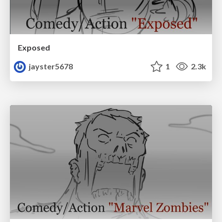
Exposed
jayster5678
1
2.3k