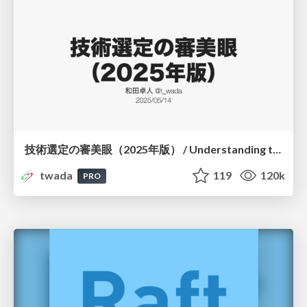
技術選定の審美眼（2025年版） / Understanding the Spiral of Technologies 2025 edition
twada
119
120k
PRO