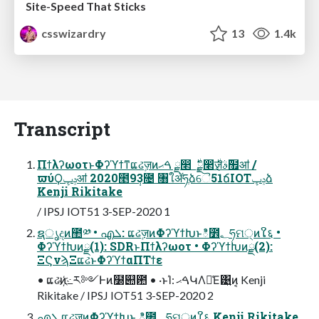
Site-Speed That Sticks
csswizardry
13
1.4k
Transcript
ΠϯλʔωοτͱΦʔϓϯͳແઢٕज़ͷࠓޙ ྗ෢ ݈࣍ ྗ෢݈ٕ࣍ज़࢜ࣄ຿ॴ /
ϖύϘݚڀॴ 2020೥9݄3೔ ৘ใॲཧֶձୈ51ճIOTݚڀձ
Kenji Rikitake
/ IPSJ IOT51 3-SEP-2020 1
ຊൃදͷ಺༰ • എܠ: ແઢٕज़ͷΦʔϓϯԽͱి೾؂ཧମ੍ͷໃ६ •
ΦʔϓϯԽͷྫ(1): SDRͱΠϯλʔωοτ • ΦʔϓϯԽͷྫ(2):
ΞϚνϡΞແઢͱΦʔϓϯαΠΤϯε
• ແઢͷ҉߸ར༻Ͱͷ໰୊఺ • ·ͱΊ: ࠓޙԿΛม͑Ε͹͍͍ͷ͔ Kenji
Rikitake / IPSJ IOT51 3-SEP-2020 2
എܠ ແઢٕज़ͷΦʔϓϯԽͱ ి೾؂ཧମ੍ͷໃ६ Kenji Rikitake