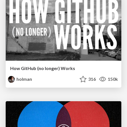
How GitHub (no longer) Works
holman
316
150k