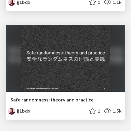
jj1bdx
1
1.1k
Safe randomness: theory and practice
jj1bdx
1
1.5k