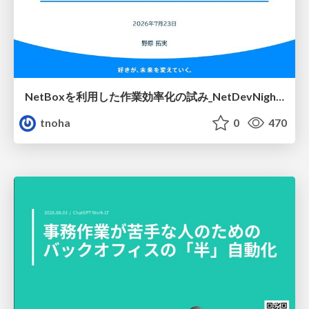
NetBoxを利用した作業効率化の試み_NetDevNight4
tnoha
0
470