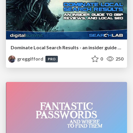
Dominate Local Search Results - an insider guide to GBP, reviews, and Local SEO
greggifford
0
250
PRO