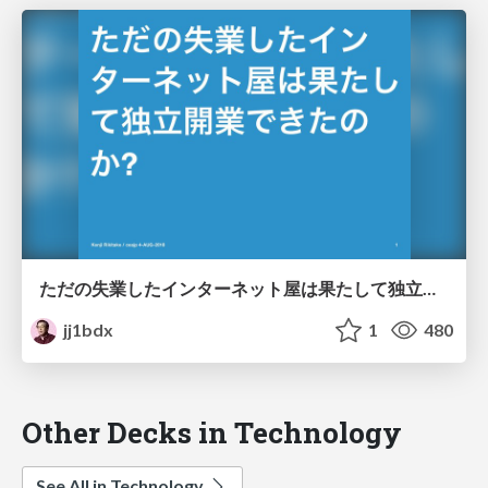
ただの失業したインターネット屋は果たして独立開業できたのか? / Did the fired internet engineer finally start up his business successfully as an independent consultant?
jj1bdx
1
480
Other Decks in Technology
See All in Technology