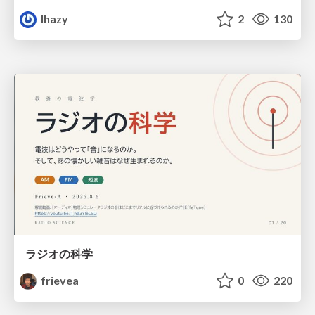
lhazy
2
130
ラジオの科学
frievea
0
220