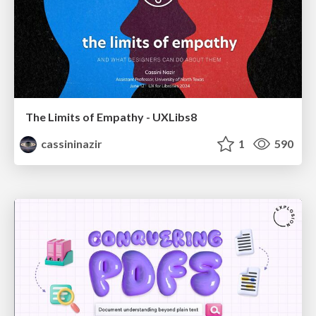
The Limits of Empathy - UXLibs8
cassininazir
1
590