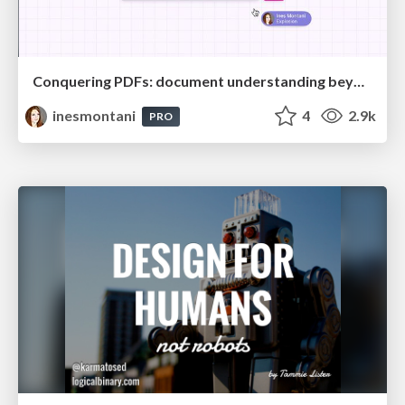
Conquering PDFs: document understanding beyond plain text
inesmontani
4
2.9k
PRO