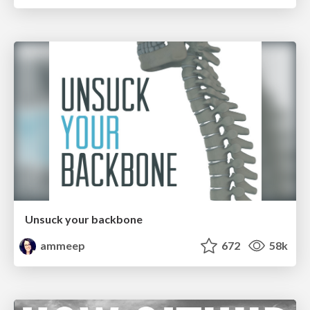
Unsuck your backbone
ammeep
672
58k