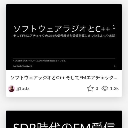
ソフトウェアラジオとC++ そしてFMエアチェックのための信号解析と数値計算にまつわるよもやま話 / Software radio and C++
jj1bdx
0
1.2k