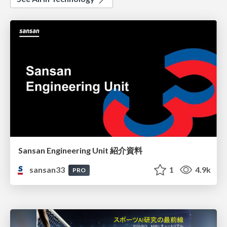
Sansan Engineering Unit 紹介資料
sansan33
1
4.9k
PRO