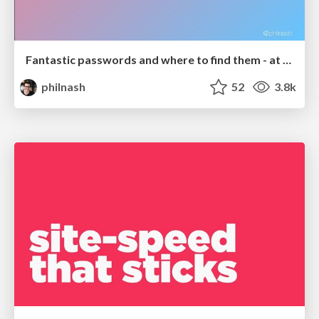
Fantastic passwords and where to find them - at NoRuKo
philnash
52
3.8k