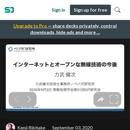
Sign in
Sign up for free
Upgrade to Pro
— share decks privately, control
downloads, hide ads and more …
Kenji Rikitake
September 03, 2020