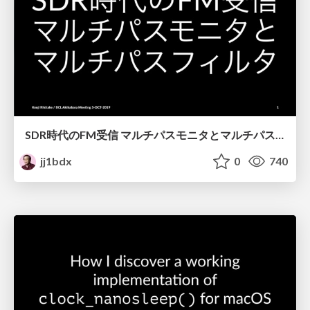
SDR時代のFM受信 マルチパスモニタとマルチパスフィルタ / FM broadcast reception with SDR - multipath monitor and multipath filter
jj1bdx
0
740