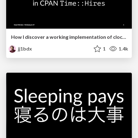
How I discover a working implementation of clock_nanosleep() for macOS in CPAN Time::Hires
jj1bdx
1
1.4k