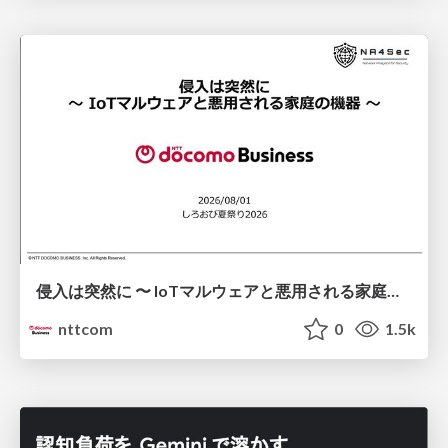
侵入は突然に 〜 IoTマルウェアと悪用される家庭の機器 ～ / When Intrusion Strikes: IoT Malware and the Abuse of Home Devices
nttcom
0
1.5k