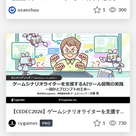
usanchuu
1
300
【CEDEC2026】ゲームシナリオライターを支援するAIツール開発の実践 ― 設計とプロンプトの工夫 ―
cygames
1
730
PRO