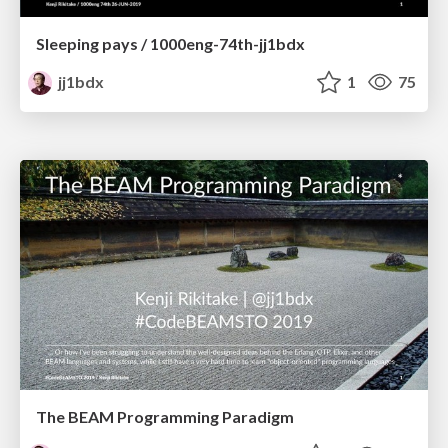
Sleeping pays / 1000eng-74th-jj1bdx
jj1bdx
1
75
The BEAM Programming Paradigm