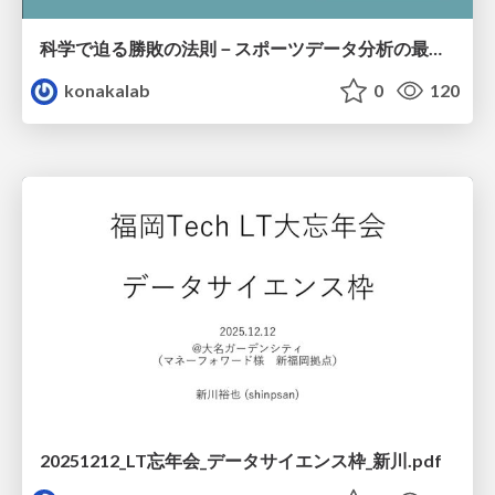
科学で迫る勝敗の法則－スポーツデータ分析の最前線 (刈谷市連携講座．2026年7月) / The principle of victory discovered by science. at Kariya City, 2027.07
konakalab
0
120
20251212_LT忘年会_データサイエンス枠_新川.pdf