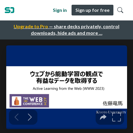
Sign in
Sign up for free
Upgrade to Pro
— share decks privately, control
downloads, hide ads and more …