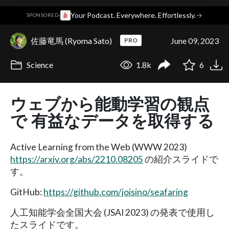
·
Your Podcast. Everywhere. Effortlessly.
→
SPONSORED
佐藤竜馬 (Ryoma Sato)
June 09, 2023
PRO
Science
1.8k
6
ウェブから能動学習の観点
で 有益なデータを取得する
Active Learning from the Web (WWW 2023)
https://arxiv.org/abs/2210.08205
の紹介スライドで
す。
GitHub:
https://github.com/joisino/seafaring
人工知能学会全国大会 (JSAI 2023) の発表で使用し
たスライドです。