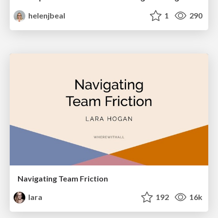
helenjbeal
1
290
Navigating Team Friction
lara
192
16k