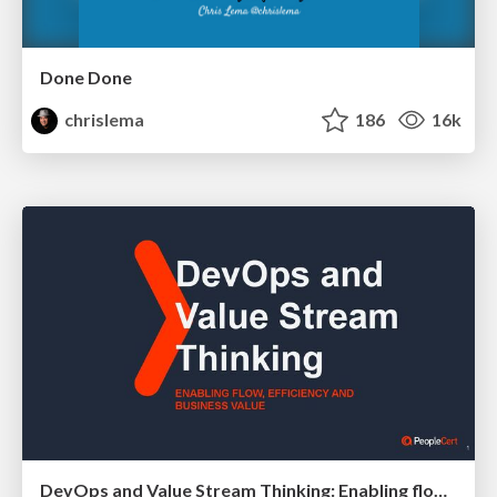
Done Done
chrislema
186
16k
DevOps and Value Stream Thinking: Enabling flow, efficiency and business value