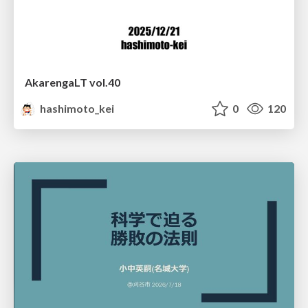
AkarengaLT vol.40
hashimoto_kei
0
120