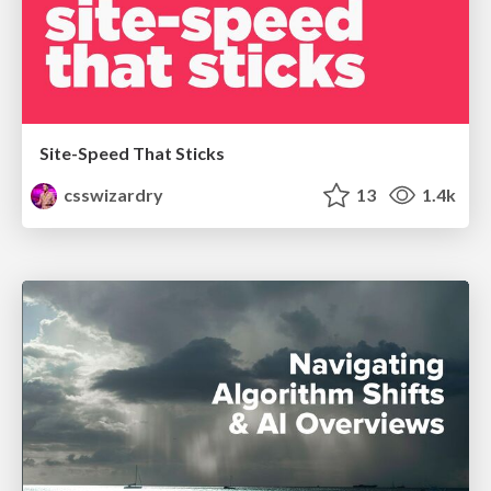
Site-Speed That Sticks
csswizardry
13
1.4k