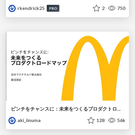
rkendrick25
2
750
PRO
ピンチをチャンスに：未来をつくるプロダクトロードマップ #pmconf2020
aki_iinuma
128
56k