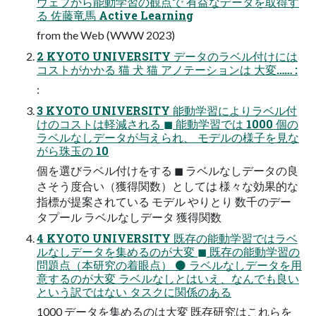
ウェブから能動学習の観点で 有益なデータを取得す
る 佐藤竜馬 Active Learning
from the Web (WWW 2023)
2 KYOTO UNIVERSITY データのラベル付けには
コストがかかる 猫 犬 猫 アノテーションは 大変…… :
:
3 KYOTO UNIVERSITY 能動学習によりラベル付
けのコストは軽減される ◼ 能動学習では 1000 個の
ラベルなしデータが与えられ、 モデルの様子を見な
がら珠玉の 10
個を選びラベル付けをする ◼ ラベルなしデータの良
さそう度合い（獲得関数）としては 様々な効果的な
指標が提案されている モデル やりとり 数千のデー
タプール ラベルなしデータ 獲得関数
4 KYOTO UNIVERSITY 既存の能動学習ではラベ
ルなしデータを集めるのが大変 ◼ 既存の能動学習の
問題点（本研究の着眼点） ⚫ ラベルなしデータを用
意するのが大変 ラベルなしとはいえ、なんでも良い
という訳ではない タスクに関係のある
1000 データを集めるのは大変 既存研究はこれらを