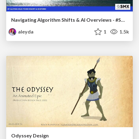
Navigating Algorithm Shifts & AI Overviews - #SMXNext
aleyda
1
1.5k
Odyssey Design