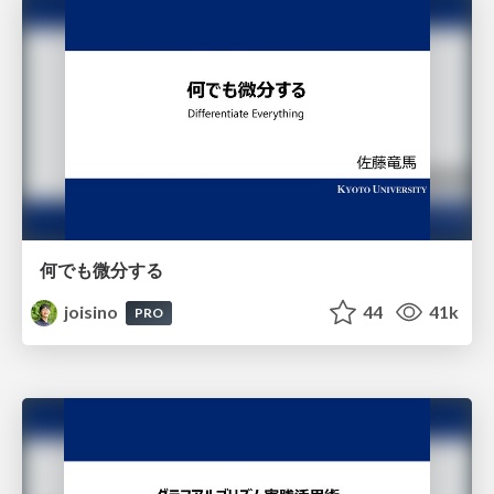
何でも微分する
joisino
44
41k
PRO