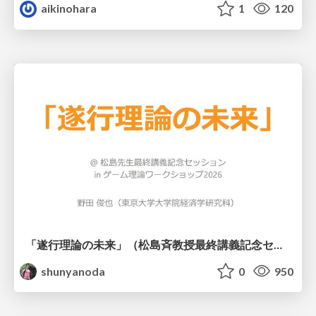
aikinohara
1
120
「遂行理論の未来」（松島斉教授最終講義記念セッションの発表資料）
shunyanoda
0
950