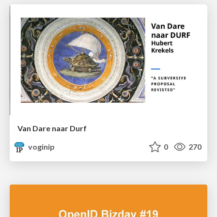
Van Dare naar Durf
voginip
0
270