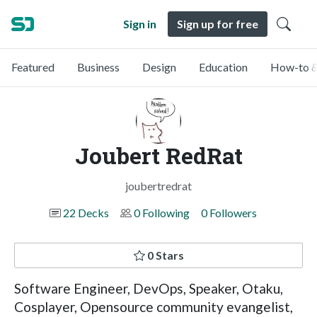
Sign in
Sign up for free
Featured
Business
Design
Education
How-to &
Joubert RedRat
joubertredrat
22 Decks
0 Following
0 Followers
0 Stars
Software Engineer, DevOps, Speaker, Otaku,
Cosplayer, Opensource community evangelist,