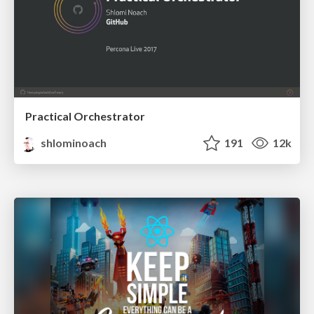
Practical Orchestrator
shlominoach
191
12k