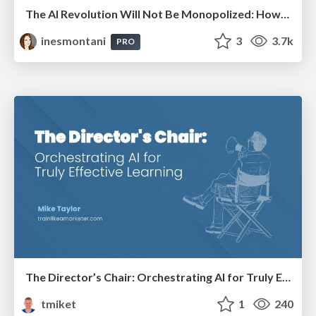
The AI Revolution Will Not Be Monopolized: How open-source beats economies of scale, even for LLMs
inesmontani
3
3.7k
PRO
The Director’s Chair: Orchestrating AI for Truly Effective Learning
tmiket
1
240