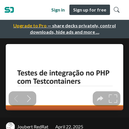
Sign in
Sign up for free
Upgrade to Pro
— share decks privately, control
downloads, hide ads and more …
Joubert RedRat
April 22, 2025