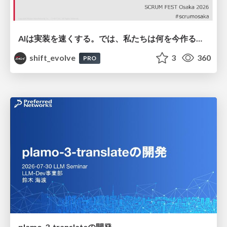
AIは実装を速くする。では、私たちは何を今作るべきか？－立場を越えてリリースに向き合ったチーム開発の実践 / 20260801 Hiromi Nakaya and Naoki Takahashi
shift_evolve
3
360
PRO
plamo-3-translateの開発