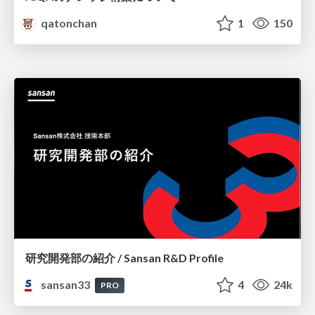
qatonchan
1
150
研究開発部の紹介 / Sansan R&D Profile
sansan33
4
24k
PRO