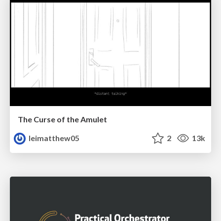
The Curse of the Amulet
leimatthew05
2
13k