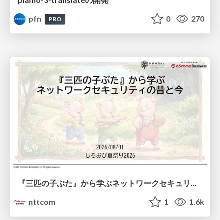
pfn
0
270
PRO
『三匹の子ぶた』から学ぶネットワークセキュリティの昔と今 / Network Security: Then and Now Through the Lens of The Three Little Pigs
nttcom
1
1.6k