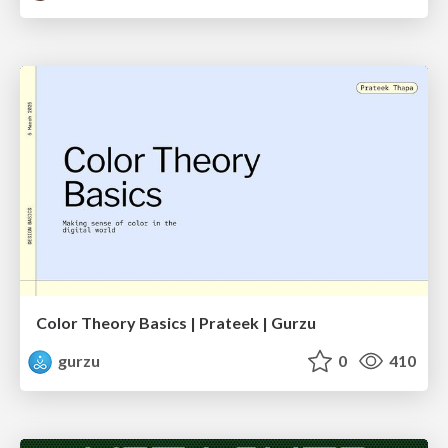
Color Theory Basics | Prateek | Gurzu
gurzu
0
410