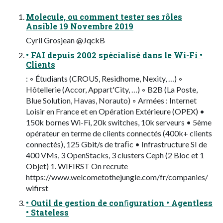
Molecule, ou comment tester ses rôles
Ansible 19 Novembre 2019
Cyril Grosjean @JqckB
• FAI depuis 2002 spécialisé dans le Wi-Fi •
Clients
: ◦ Étudiants (CROUS, Residhome, Nexity, …) ◦
Hôtellerie (Accor, Appart'City, …) ◦ B2B (La Poste,
Blue Solution, Havas, Norauto) ◦ Armées : Internet
Loisir en France et en Opération Extérieure (OPEX) •
150k bornes Wi-Fi, 20k switches, 10k serveurs • 5ème
opérateur en terme de clients connectés (400k+ clients
connectés), 125 Gbit/s de traﬁc • Infrastructure SI de
400 VMs, 3 OpenStacks, 3 clusters Ceph (2 Bloc et 1
Objet) 1. WIFIRST On recrute
https://www.welcometothejungle.com/fr/companies/
wifirst
• Outil de gestion de conﬁguration • Agentless
• Stateless