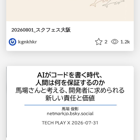
20260801_スクフェス大阪
kgnkhkr
2
1.2k