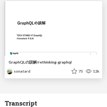
GraphQLの誤解/rethinking-graphql
sonatard
75
12k
Transcript