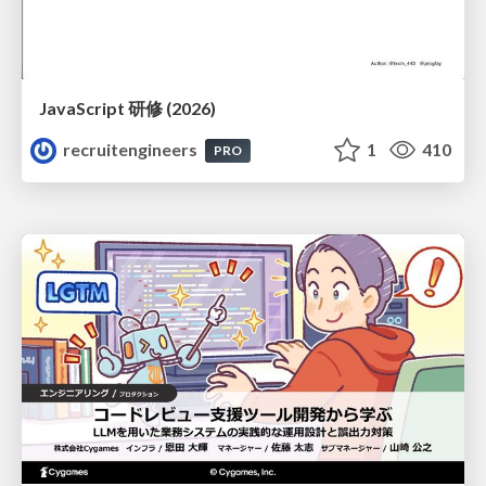
JavaScript 研修 (2026)
recruitengineers
1
410
PRO