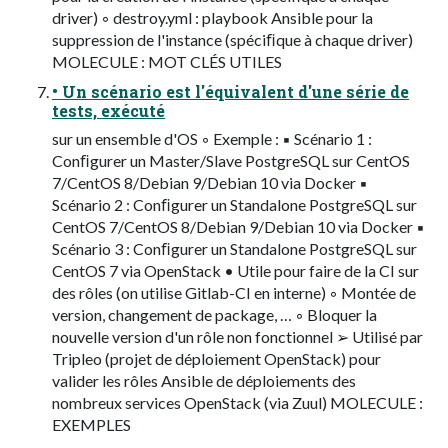
driver) ◦ destroy.yml : playbook Ansible pour la
suppression de l'instance (spéciﬁque à chaque driver)
MOLECULE : MOT CLÉS UTILES
• Un scénario est l'équivalent d'une série de
tests, exécuté
sur un ensemble d'OS ◦ Exemple : ▪ Scénario 1 :
Conﬁgurer un Master/Slave PostgreSQL sur CentOS
7/CentOS 8/Debian 9/Debian 10 via Docker ▪
Scénario 2 : Conﬁgurer un Standalone PostgreSQL sur
CentOS 7/CentOS 8/Debian 9/Debian 10 via Docker ▪
Scénario 3 : Conﬁgurer un Standalone PostgreSQL sur
CentOS 7 via OpenStack • Utile pour faire de la CI sur
des rôles (on utilise Gitlab-CI en interne) ◦ Montée de
version, changement de package, … ◦ Bloquer la
nouvelle version d'un rôle non fonctionnel ➢ Utilisé par
Tripleo (projet de déploiement OpenStack) pour
valider les rôles Ansible de déploiements des
nombreux services OpenStack (via Zuul) MOLECULE :
EXEMPLES