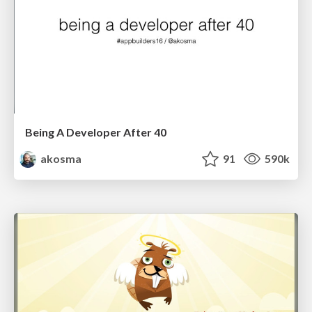
Being A Developer After 40
akosma
91
590k