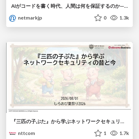
AIがコードを書く時代、人間は何を保証するのか———馬場さんと考える、開発者に求められる新しい責任と価値 - TECH PLAY
netmarkjp
0
1.3k
『三匹の子ぶた』から学ぶネットワークセキュリティの昔と今 / Network Security: Then and Now Through the Lens of The Three Little Pigs
nttcom
1
1.7k