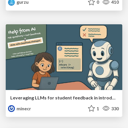
gurzu
0
410
Leveraging LLMs for student feedback in introductory data science courses - posit::conf(2025)
minecr
1
330