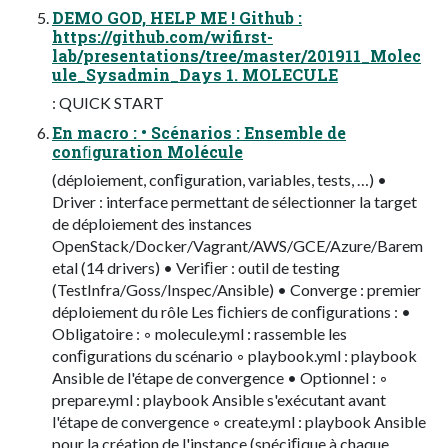
DEMO GOD, HELP ME ! Github :
https://github.com/wifirst-
lab/presentations/tree/master/201911_Molec
ule_Sysadmin_Days 1. MOLECULE
: QUICK START
En macro : • Scénarios : Ensemble de
conﬁguration Molécule
(déploiement, conﬁguration, variables, tests, …) •
Driver : interface permettant de sélectionner la target
de déploiement des instances
OpenStack/Docker/Vagrant/AWS/GCE/Azure/Barem
etal (14 drivers) • Veriﬁer : outil de testing
(TestInfra/Goss/Inspec/Ansible) • Converge : premier
déploiement du rôle Les ﬁchiers de conﬁgurations : •
Obligatoire : ◦ molecule.yml : rassemble les
conﬁgurations du scénario ◦ playbook.yml : playbook
Ansible de l'étape de convergence • Optionnel : ◦
prepare.yml : playbook Ansible s'exécutant avant
l'étape de convergence ◦ create.yml : playbook Ansible
pour la création de l'instance (spéciﬁque à chaque