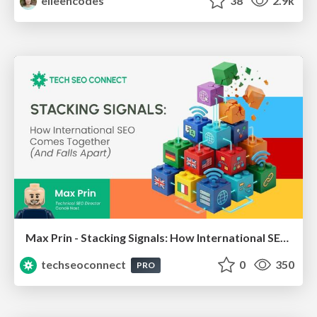
eileencodes
38
2.9k
Max Prin - Stacking Signals: How International SEO Comes Together (And Falls Apart)
techseoconnect
0
350
PRO