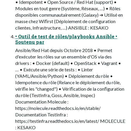
• Idempotent • Open Source / Red Hat (support) •
Modules en tout genre (Système, Réseaux, …) • Rôles
disponibles communautairement (Galaxy) ➔ Utilisé en
masse chez Wiﬁrst (Déploiement de conﬁguration
clientes, Infrastructure, …) ANSIBLE : KESAKO
• Outil de test de rôles/playbooks Ansible •
Soutenu par
Ansible/Red Hat depuis Octobre 2018 • Permet
d'exécuter les rôles sur un ensemble d'OS via des
drivers : • Docker (default) • OpenStack • Vagrant •
… • Exécute une série de tests : • Linter
(YAML/Ansible/Python) • Déploiement du rôle •
Idempotence du rôle (Relance le déploiement du rôle,
vériﬁe les "changed") • Vériﬁcation de la conﬁguration
du rôle (TestInfra, Goss, Ansible, Inspec)
Documentation Molecule :
https://molecule.readthedocs.io/en/stable/
Documentation TestInfra :
https://testinfra.readthedocs.io/en/latest/ MOLECULE
: KESAKO