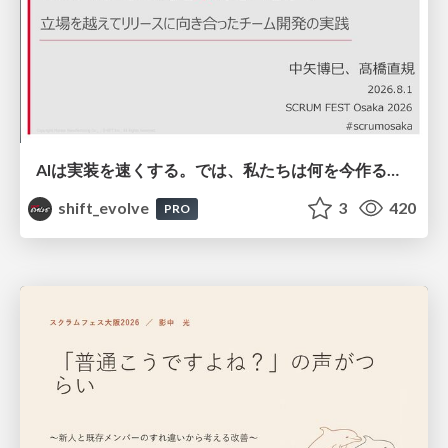
AIは実装を速くする。では、私たちは何を今作るべきか？－立場を越えてリリースに向き合ったチーム開発の実践 / 20260801 Hiromi Nakaya and Naoki Takahashi
shift_evolve
3
420
PRO