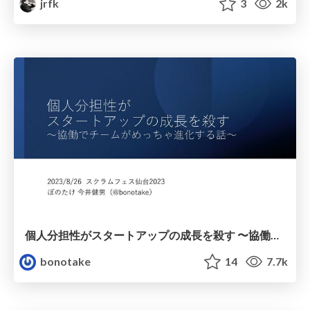
jrfk
3
2k
個人分担性がスタートアップの成長を殺す 〜協働でチームがめっちゃ進化する話〜
bonotake
14
7.7k