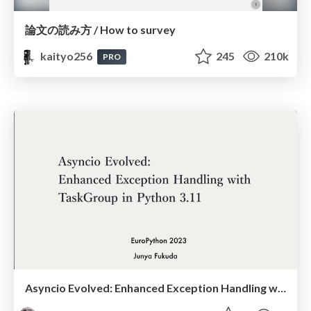
論文の読み方 / How to survey
kaityo256
245
210k
PRO
Asyncio Evolved: Enhanced Exception Handling with TaskGroup in Python 3.11(EuroPython 2023)