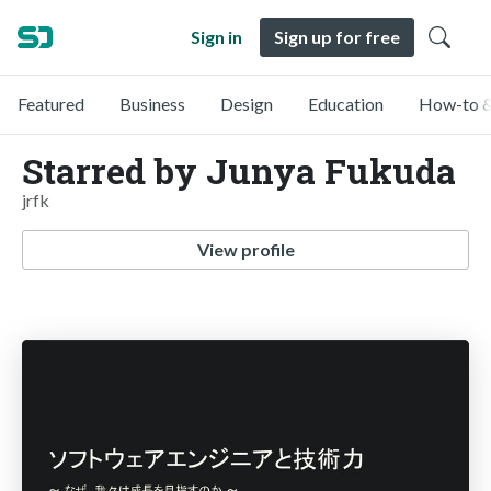
Sign in
Sign up for free
Featured
Business
Design
Education
How-to &
Starred by Junya Fukuda
jrfk
View profile