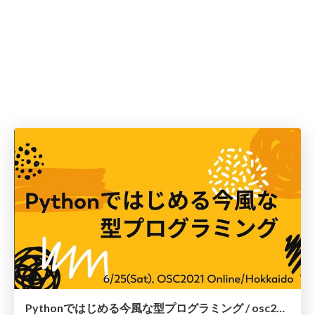
Pythonではじめる今風な型プログラミング / osc21do