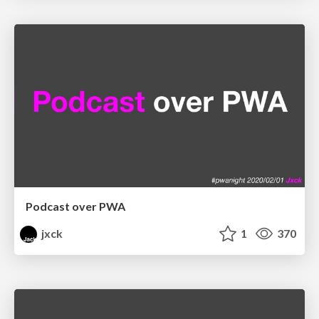
Podcast over PWA
jxck
1
370