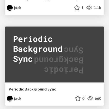
jxck
1
1.1k
Periodic Background Sync
jxck
0
660