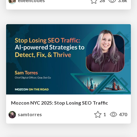
eileencodes
28
3.6k
Mozcon NYC 2025: Stop Losing SEO Traffic
samtorres
1
470