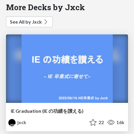
More Decks by Jxck
See All by Jxck
IE Graduation (IE の功績を讃える)
jxck
22
16k