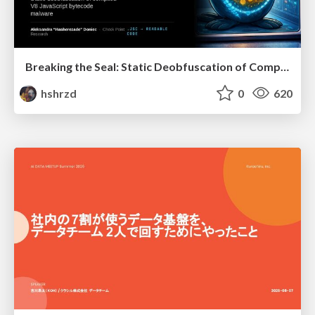
Breaking the Seal: Static Deobfuscation of Compiled V8 JavaScript Bytecode Malware
hshrzd
0
620