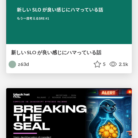
新しい SLO が良い感じにハマっている話
z63d
5
2.1k