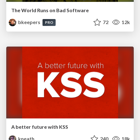
The World Runs on Bad Software
bkeepers
72
12k
PRO
A better future with KSS
kneath
240
18k