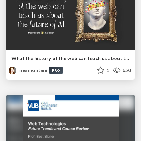
What the history of the web can teach us about the future of AI
inesmontani
1
650
PRO