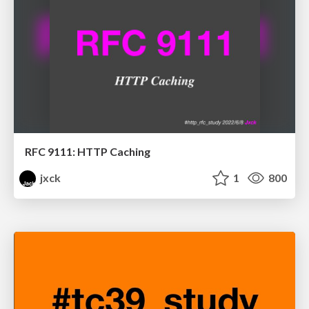
RFC 9111: HTTP Caching
jxck
1
800