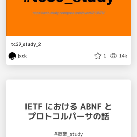
tc39_study_2
jxck
1
14k