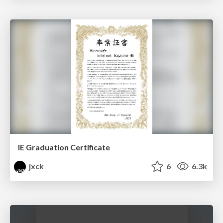
IE Graduation Certificate
jxck
6
6.3k