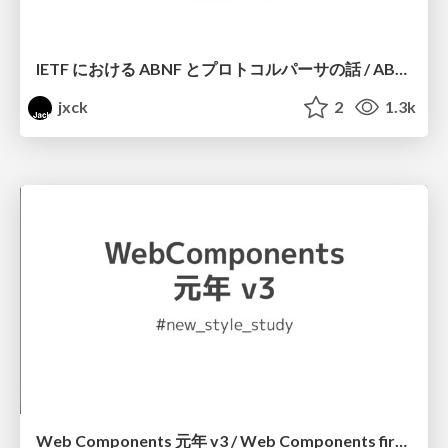
IETF における ABNF とプロトコルパーサの話 / ABNF for Protocol Parser @ IETF
jxck
2
1.3k
Web Components 元年 v3 / Web Components first year v3