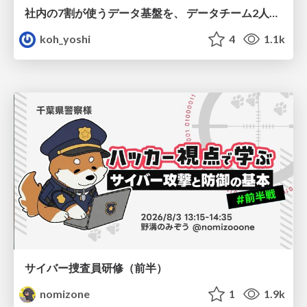
社内の7割が使うデータ基盤を、 データチーム2人で回すためにやったこと
koh_yoshi
4
1.1k
サイバー捜査員研修（前半）
nomizone
1
1.9k