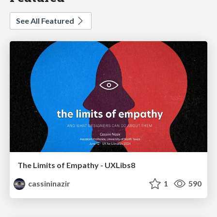
See All Featured
The Limits of Empathy - UXLibs8
cassininazir
1
590