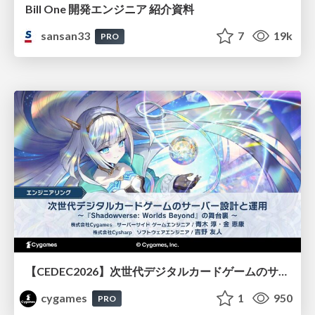
Bill One 開発エンジニア 紹介資料
sansan33
7
19k
PRO
【CEDEC2026】次世代デジタルカードゲームのサーバー設計と運用 〜『Shadowverse: Worlds Beyond』の舞台裏～
cygames
1
950
PRO